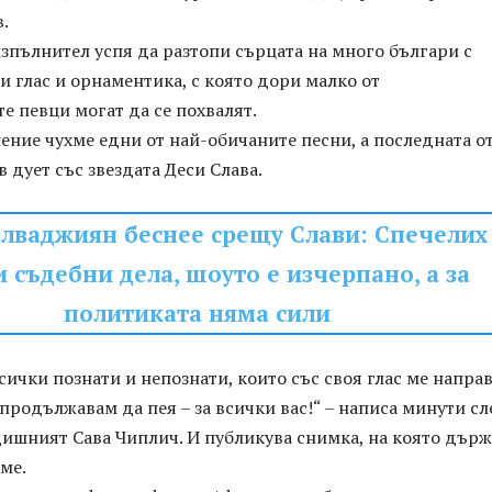
.
зпълнител успя да разтопи сърцата на много българи с
 глас и орнаментика, с която дори малко от
 певци могат да се похвалят.
ение чухме едни от най-обичаните песни, а последната от
в дует със звездата Деси Слава.
лваджиян беснее срещу Слави: Спечелих
 съдебни дела, шоуто е изчерпано, а за
политиката няма сили
сички познати и непознати, които със своя глас ме напра
 продължавам да пея – за всички вас!“ – написа минути сл
дишният Сава Чиплич. И публикува снимка, на която дър
ме.