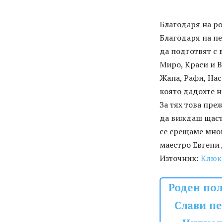
Благодаря на ро
Благодаря на пе
да подготвят с 
Миро, Краси и В
Жана, Рафи, Нас
която дадохте н
За тях това пре
да виждаш щастл
се срещаме мног
маестро Евгени 
Източник:
Клюк
Роден пол
Слави пе