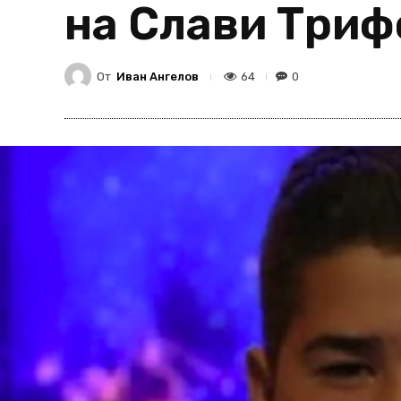
на Слави Триф
От
Иван Ангелов
64
0