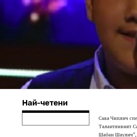
Най-четени
Сава Чиплич спе
Талантливият Са
Шабан Шаулич“, 