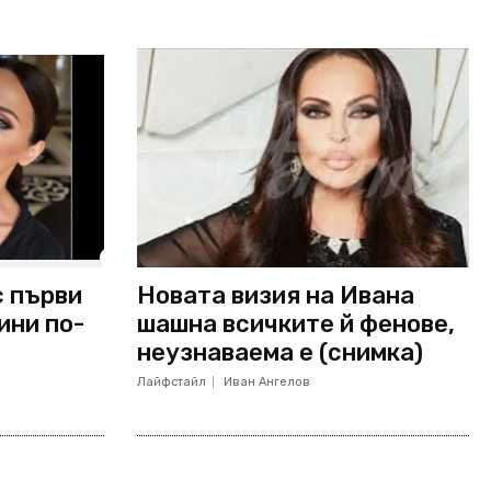
с първи
Новата визия на Ивана
ини по-
шашна всичките й фенове,
неузнаваема е (снимка)
Лайфстайл
Иван Ангелов