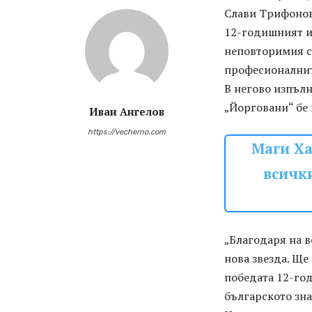
Слави Трифонов
12-годишният и
неповторимия си
професионалните
В негово изпълн
„Йорговани“ бе 
Иван Ангелов
https://vecherno.com
Маги Ха
всички
„Благодаря на в
нова звезда. Ще
победата 12-го
българското зна