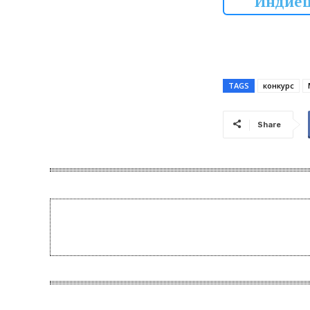
Индиец
TAGS
конкурс
Share