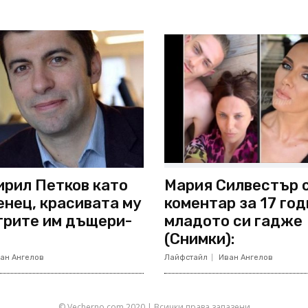
ирил Петков като
Мария Силвестър 
нец, красивата му
коментар за 17 год
 трите им дъщери-
младото си гадже
(Снимки):
ан Ангелов
Лайфстайл
Иван Ангелов
© Vecherno.com 2020 | Всички права запазени