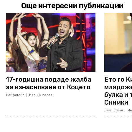
Още интересни публикации
17-годишна подаде жалба
Ето го К
за изнасилване от Коцето
младоже
булка и
Лайфстайл
Иван Ангелов
Снимки
Лайфстайл
Ив