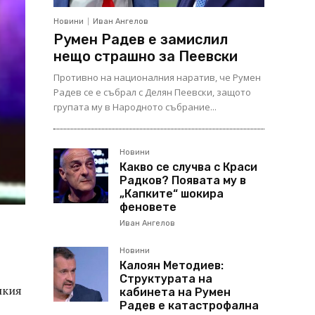
Новини
Иван Ангелов
Румен Радев е замислил
нещо страшно за Пеевски
Противно на националния наратив, че Румен
Радев се е събрал с Делян Пеевски, защото
групата му в Народното събрание...
Новини
Какво се случва с Краси
Радков? Появата му в
„Капките“ шокира
феновете
Иван Ангелов
Новини
Калоян Методиев:
Структурата на
лкия
кабинета на Румен
Радев е катастрофална