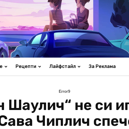
е
Рецепти
Лайфстайл
За Реклама
Error9
 Шаулич“ не си иг
Сава Чиплич спеч