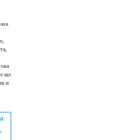
ваха
о,
та,
това
че ще
ия и
а:
,