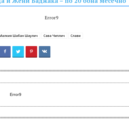
а и Жени Баджака – по 20 бона месечно
Error9
Малкия Шабан Шаулич
Сава Чиплич
Слави
Error9