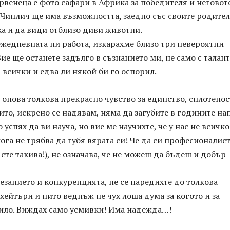
рвенеца е фото сафари в Африка за победителя и неговот
 Чиплич ще има възможността, заедно със своите родител
а и да види отблизо диви животни.
жедневната ни работа, изкарахме близо три невероятни
Вие ще останете задълго в съзнанието ми, не само с талант
а всички и едва ли някой би го оспорил.
 онова толкова прекрасно чувство за единство, сплотенос
ито, искрено се надявам, няма да загубите в годините на
 успях да ви науча, но вие ме научихте, че у нас не всичко
кога не трябва да губя вярата си! Че да си професионалист
 сте такива!), не означава, че не можеш да бъдеш и добър
езанието и конкуренцията, не се наредихте до толкова
хейтъри и нито веднъж не чух лоша дума за когото и за
било. Виждах само усмивки! Има надежда…!