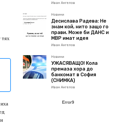
Иван Ангелов
Новини
Десислава Радева: Не
знам кой, нито защо го
прави. Може би ДАНС и
 тях
МВР имат идея
Иван Ангелов
Новини
УЖАСЯВАЩО! Кола
премаза хора до
банкомат в София
(СНИМКА)
Иван Ангелов
Error9
виха
ед
жи