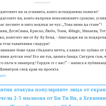
- Advertisement -
дителите ви за усилията, които всекидневно полагат!
дагозите ви, които въпреки невъзможните срокове, успя
вас песните и нито веднъж не чух: „Това няма да стане“!
или, ДесиСлава, Криско, Любо, Тони, 4Magic, Михаела, Тот
ко, колегите ми от Ку-Ку Бенд – благодаря ви за подкрепа
а тези талантливи сладури!
живяване беше една сбъдната мечта, а какво по-хубаво от 
иви детски очи! Ето ни тук, цялата банда. Сигурен съм, 
о пъти и занапред! Гордея се с вас!“ – написа в публикац
Димитров след края на проекта.
ибг
итик атакува популярните лица от екран
чели 2-3 милиона от Би Ти Ви, а Хекимян