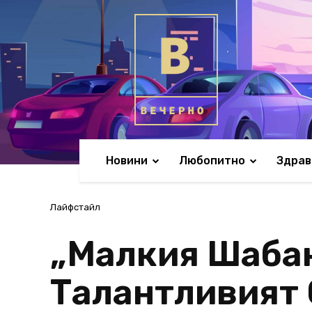
Новини
Любопитно
Здрав
Лайфстайл
„Малкия Шабан
Талантливият 