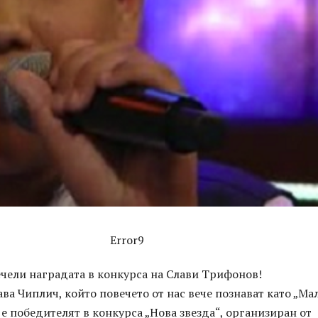
Error9
чели наградата в конкурса на Слави Трифонов!
ва Чиплич, който повечето от нас вече познават като „Ма
е победителят в конкурса „Нова звезда“, организиран от