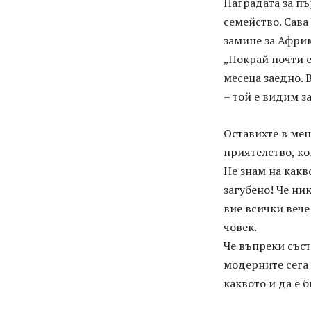
Наградата за пъ
семейство. Сава
замине за Африк
„Покрай почти е
месеца заедно. 
– той е видим з
Оставихте в мен
приятелство, ко
Не знам на какво
загубено! Че ни
вие всички вече
човек.
Че въпреки съст
модерните сега 
каквото и да е 