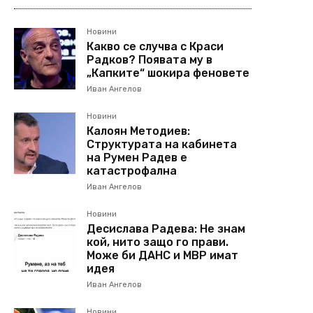
Новини
Какво се случва с Краси
Радков? Появата му в
„Капките“ шокира феновете
Иван Ангелов
Новини
Калоян Методиев:
Структурата на кабинета
на Румен Радев е
катастрофална
Иван Ангелов
Новини
Десислава Радева: Не знам
кой, нито защо го прави.
Може би ДАНС и МВР имат
идея
Иван Ангелов
Новини