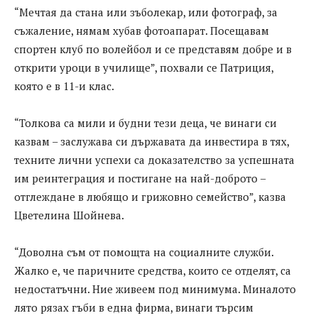
“Мечтая да стана или зъболекар, или фотограф, за
съжаление, нямам хубав фотоапарат. Посещавам
спортен клуб по волейбол и се представям добре и в
открити уроци в училище”, похвали се Патриция,
която е в 11-и клас.
“Толкова са мили и будни тези деца, че винаги си
казвам – заслужава си държавата да инвестира в тях,
техните лични успехи са доказателство за успешната
им реинтеграция и постигане на най-доброто –
отглеждане в любящо и грижовно семейство”, казва
Цветелина Шойнева.
“Доволна съм от помощта на социалните служби.
Жалко е, че паричните средства, които се отделят, са
недостатъчни. Ние живеем под минимума. Миналото
лято рязах гъби в една фирма, винаги търсим