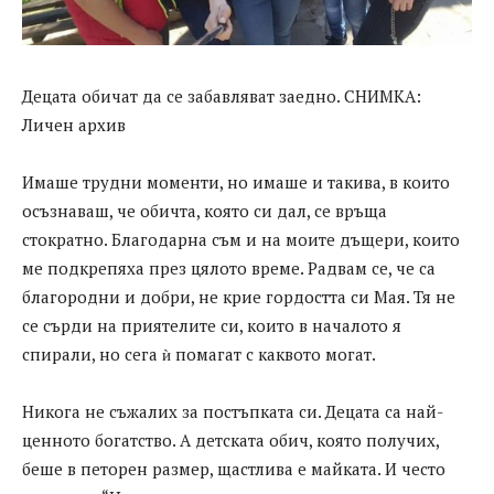
Децата обичат да се забавляват заедно. СНИМКА:
Личен архив
Имаше трудни моменти, но имаше и такива, в които
осъзнаваш, че обичта, която си дал, се връща
стократно. Благодарна съм и на моите дъщери, които
ме подкрепяха през цялото време. Радвам се, че са
благородни и добри, не крие гордостта си Мая. Тя не
се сърди на приятелите си, които в началото я
спирали, но сега ѝ помагат с каквото могат.
Никога не съжалих за постъпката си. Децата са най-
ценното богатство. А детската обич, която получих,
беше в петорен размер, щастлива е майката. И често