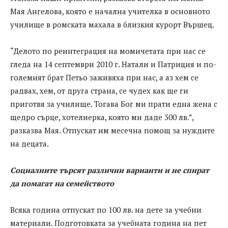
Мая Ангелова, която е начална учителка в основното
училище в ромската махала в близкия курорт Вършец.
“Делото по реинтеграция на момичетата при нас се
гледа на 14 септември 2010 г. Натали и Патриция и по-
големият брат Петьо заживяха при нас, а аз хем се
радвах, хем, от друга страна, се чудех как ще ги
приготвя за училище. Тогава Бог ми прати една жена с
щедро сърце, хотелиерка, която ми даде 300 лв.”,
разказва Мая. Отпускат им месечна помощ за нуждите
на децата.
Социалните
търсят различни
варианти и не
спират
да
помагат на
семейството
Всяка година отпускат по 100 лв. на дете за учебни
материали. Подготовката за учебната година на пет