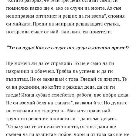
помислих какво ще е, ако се случи на моите. Аз съм
непоправим оптимист и реших да ги взема”, спомня
си майката. Преди да направи решаващата стъпка,
потърсила съвет от най- близките си приятели.
“Ти си луда!
Как се гледат
пет деца в
днешно време!?
Ще можеш ли да се справиш? То не е само да ги
нахраниш и облечеш. Трябва да успееш и да ги
възпиташ. Не се захващай с това. Гледай си живота. Те
са ви роднини, но който е раждал деца, да си ги
гледа! Имаш хубаво семейство, работа, две добри деца.
Не си вземай беля на главата”, казвали ѝ те. Но думите
не стигнали до сърцето на Мая и тя прави най-
трудното решение в живота си – да вземе децата.
“Страхувах се от неизвестността, от това дали ще
съумея да ги възпитам добре, дори и от това как ще ме