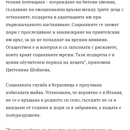
техния потенциал – изграждане на битови умения,
създаване на емоционални връзки между трите деца с
останалите, подкрепа в адаптацията им при
първоначалното настаняване. Социалните се заемат
дори с проследяване и анализиране на приятелския
им кръг, за да не попаднат на вредни влияния.
Осъществен е и контрол и са запознати с рисковете,
които крият социалните мрежи. Тази подкрепа е в
целия обучителен период на децата”, припомня
Цветелина Шойнева.
Социалната служба в Берковица е проучвала
избягалата майка. Установили, че вероятно е в Италия,
не се е връщала в родното си село, съседите не са я
виждали от години и дори са я забравили, а къщата е
полуразрушена.
“Когато разбрах, че тези три деца остават сами, си