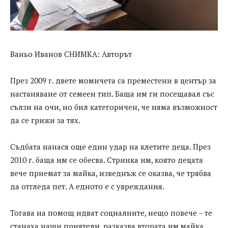
Ваньо Иванов СНИМКА: Авторът
През 2009 г. двете момичета са преместени в център за
настаняване от семеен тип. Баща им ги посещавал със
сълзи на очи, но бил категоричен, че няма възможност
да се грижи за тях.
Съдбата нанася още един удар на клетите деца. През
2010 г. баща им се обесва. Стринка им, която децата
вече приемат за майка, изведнъж се оказва, че трябва
да отгледа пет. А едното е с увреждания.
Тогава на помощ идват социалните, нещо повече – те
станаха наши приятели, разказва втората им майка