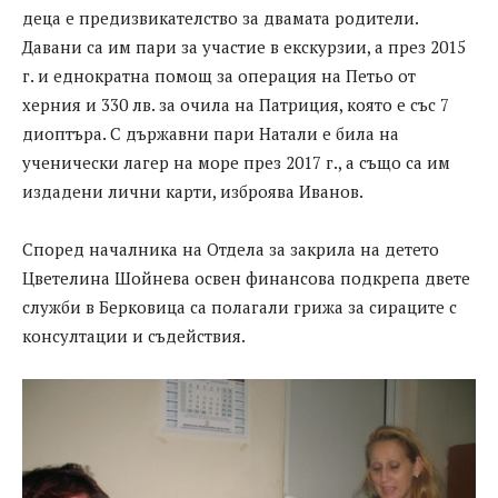
деца е предизвикателство за двамата родители.
Давани са им пари за участие в екскурзии, а през 2015
г. и еднократна помощ за операция на Петьо от
херния и 330 лв. за очила на Патриция, която е със 7
диоптъра. С държавни пари Натали е била на
ученически лагер на море през 2017 г., а също са им
издадени лични карти, изброява Иванов.
Според началника на Отдела за закрила на детето
Цветелина Шойнева освен финансова подкрепа двете
служби в Берковица са полагали грижа за сираците с
консултации и съдействия.