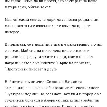
им казва: “Няма да ви простя, ако се скарате за нещо
материално, обичайте се!”
Мая Ангелова смята, че дори да се появи родната им
майка, която ги е изоставила, те няма да проявят
интерес.
И признава, че в дома им винаги е разхвърляно, но им
е весело. Майката на петте деца пише стихове и
разкази и е сред учителите творци, които печелят
награди. Автор е на книгите “Сърце на парчета”,
“Пропуснати мигове” и други.
Нейните две момичета Симона и Натали са
завършили вече висше образование със специалност
“Култура и медии”. По-голямата Натали 4 г. поред е на
студентски бригади в Америка. Така купила мобилни
телефони на брат си и сестрите. И сега социалните