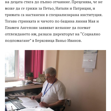
на децата стига до пълно отчаяние. Преценява, че не
може да се грижи за Петьо, Натали и Патриция, и
тримата са настанени в специализирана институция.
Тогава стринката и чичото по бащина линия Мая и
Пламен Ангелови заявяват желание да поемат
отглеждането им, разказа директорът на “Социално
подпомагане” в Берковица Ваньо Иванов.