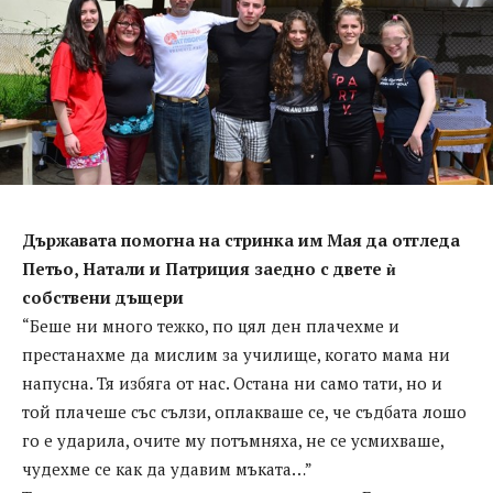
Държавата помогна на стринка им Мая
да отгледа
Петьо, Натали и Патриция
заедно с двете ѝ
собствени дъщери
“Беше ни много тежко, по цял ден плачехме и
престанахме да мислим за училище, когато мама ни
напусна. Тя избяга от нас. Остана ни само тати, но и
той плачеше със сълзи, оплакваше се, че съдбата лошо
го е ударила, очите му потъмняха, не се усмихваше,
чудехме се как да удавим мъката…”