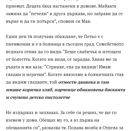
приемат. Децата бяха настанени в домове. Майката
замина да “печели” в друга държава, но забрави да се
върне и да ги потърси”, спомня си Мая.
Един ден тя получава обаждане, че Петьо е с
пневмония и е в болница в съседен град. Семейството
веднага отива да го види. “Беше слабичък и изтощен
от болестта. Когато ни видя, се зарадва. Хвана ме за
ръката и ми каза: “Стринке, ела да видиш! Имам
сладки и играчки”. Когато влязохме в болничната стая
да видим сладките, той
отмести дюшека
и там
имаше
коричка хляб,
парченце
обикновена
бисквита
и
счупено детско
пистолетче
Не издържах и заплаках. За себе си реших, че ще го
вземем у дома. Обещах му го, а аз държа на
обещанията си”, разказва тя. Подава молба в Отдела за