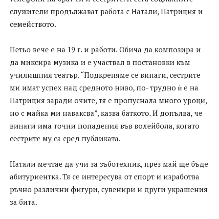
служители продължават работа с Натали, Патриция и
семейството.
Петьо вече е на 19 г. и работи. Обича да композира и
да миксира музика и е участвал в постановки към
училищния театър. “Подкрепяме се винаги, сестрите
ми имат успех над средното ниво, по- трудно ѝ е на
Патриция заради очите, тя е пропуснала много уроци,
но с майка ми наваксва”, казва баткото. И допълва, че
винаги има точни попадения във волейбола, когато
сестрите му са сред публиката.
Натали мечтае да учи за зъботехник, през май ще бъде
абитуриентка. Тя се интересува от спорт и изработва
ръчно различни фигури, сувенири и други украшения
за бита.