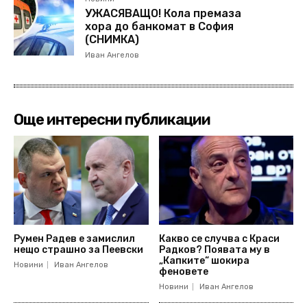
УЖАСЯВАЩО! Кола премаза
хора до банкомат в София
(СНИМКА)
Иван Ангелов
Още интересни публикации
Румен Радев е замислил
Какво се случва с Краси
нещо страшно за Пеевски
Радков? Появата му в
„Капките“ шокира
Новини
Иван Ангелов
феновете
Новини
Иван Ангелов