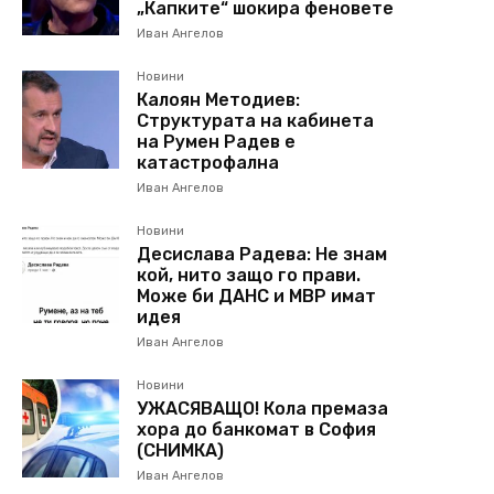
„Капките“ шокира феновете
Иван Ангелов
Новини
Калоян Методиев:
Структурата на кабинета
на Румен Радев е
катастрофална
Иван Ангелов
Новини
Десислава Радева: Не знам
кой, нито защо го прави.
Може би ДАНС и МВР имат
идея
Иван Ангелов
Новини
УЖАСЯВАЩО! Кола премаза
хора до банкомат в София
(СНИМКА)
Иван Ангелов