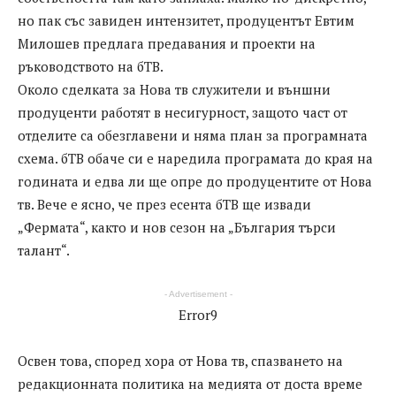
но пак със завиден интензитет, продуцентът Евтим
Милошев предлага предавания и проекти на
ръководството на бТВ.
Около сделката за Нова тв служители и външни
продуценти работят в несигурност, защото част от
отделите са обезглавени и няма план за програмната
схема. бТВ обаче си е наредила програмата до края на
годината и едва ли ще опре до продуцентите от Нова
тв. Вече е ясно, че през есента бТВ ще извади
„Фермата“, както и нов сезон на „България търси
талант“.
- Advertisement -
Error9
Освен това, според хора от Нова тв, спазването на
редакционната политика на медията от доста време