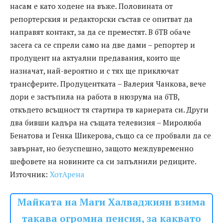
насам е като ходене на въже. Половината от
репортерския и редакторски състав се опитват да
направят контакт, за да се преместят. В бТВ обаче
засега са се спрели само на две дами – репортер и
продуцент на актуални предавания, които ще
назначат, най-вероятно и с тях ще приключат
трансферите. Продуцентката – Валерия Чанкова, вече
дори е застъпила на работа в нюзрума на бТВ,
откъдето всъщност тя стартира тв кариерата си. Други
два бивши кадъра на същата телевизия – Миролюба
Бенатова и Генка Шикерова, също са се пробвали да се
завърнат, но безуспешно, защото междувременно
шефовете на новините са си запълнили редиците.
Източник:
ХотАрена
Майката на Маги Халваджиян взима
такава огромна пенсия, за каквато