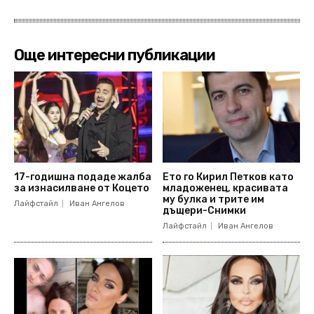
Още интересни публикации
17-годишна подаде жалба
Ето го Кирил Петков като
за изнасилване от Коцето
младоженец, красивата
му булка и трите им
Лайфстайл
Иван Ангелов
дъщери-Снимки
Лайфстайл
Иван Ангелов