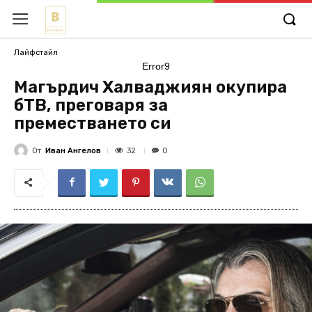
Лайфстайл
Error9
Магърдич Халваджиян окупира
бТВ, преговаря за
преместването си
От
Иван Ангелов
32
0