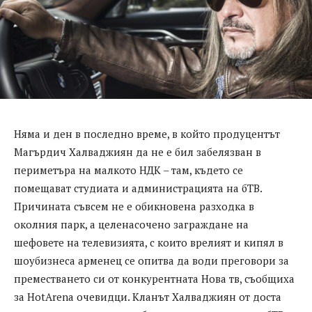
Няма и ден в последно време, в който продуцентът
Магърдич Халваджиян да не е бил забелязван в
периметъра на малкото НДК – там, където се
помещават студиата и администрацията на бТВ.
Причината съвсем не е обикновена разходка в
околния парк, а целенасочено заграждане на
шефовете на телевизията, с които врелият и кипял в
шоубизнеса арменец се опитва да води преговори за
преместването си от конкурентната Нова тв, съобщиха
за HotArena очевидци. Кланът Халваджиян от доста