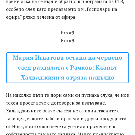
време иска да се върне обратно в програмата на бТВ,
особено след като предаването им „Господари на
ефира“ рязко изчезна от ефира.
Error9
Error9
Мария Игнатова остана на червено
след раздялата с Рачков: Кланът
Халваджиян я отряза напълно
На няколко пъти те дори сами си пуснаха слуха, че нов
техен проект вече е договорен за излъчване.
Халваджияните обаче съвсем не са единствените с
тази цел, същите набези правели и други продуценти
от Нова, които явно вече са усетили промените в
собствеността там като заплаха. Малко по-дискретно,