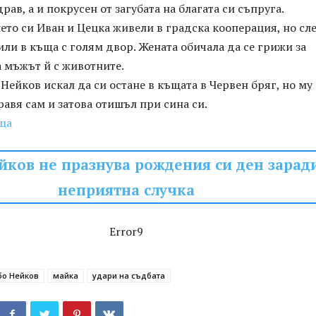
рав, а и покрусен от загубата на благата си съпруга.
то си Иван и Цецка живели в градска кооперация, но сл
или в къща с голям двор. Жената обичала да се грижи за
а мъжът й с животните.
Нейков искал да си остане в къщата в Червен бряг, но му
равя сам и затова отишъл при сина си.
ца
ков не празнува рождения си ден зарад
неприятна случка
Error9
о Нейков
майка
удари на съдбата