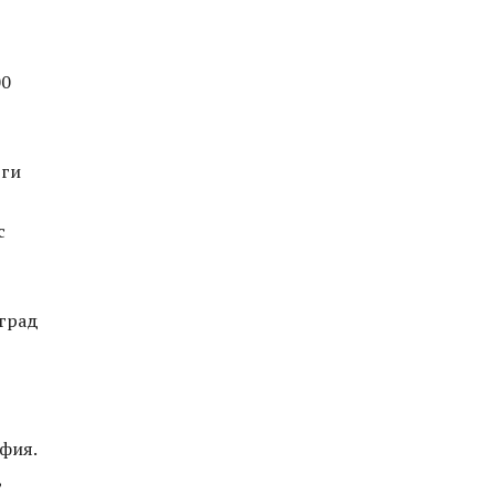
00
 ги
с
 град
фия.
,