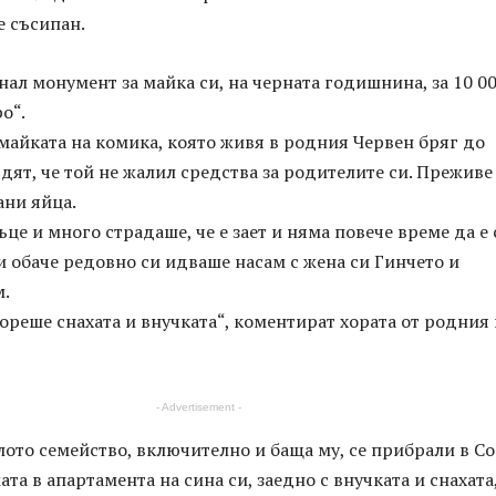
е съсипан.
ал монумент за майка си, на черната годишнина, за 10 0
о“.
майката на комика, която живя в родния Червен бряг до
дят, че той не жалил средства за родителите си. Преживе
ани яйца.
ъце и много страдаше, че е зает и няма повече време да е 
и обаче редовно си идваше насам с жена си Гинчето и
.
ореше снахата и внучката“, коментират хората от родния
- Advertisement -
ото семейство, включително и баща му, се прибрали в Со
ата в апартамента на сина си, заедно с внучката и снахата