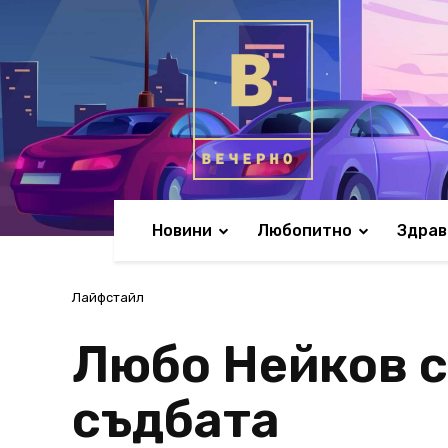
Новини
Любопитно
Здрав
Лайфстайл
Любо Нейков с
съдбата