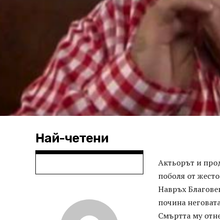
Най-четени
Актьорът и прод
поболя от жесто
Навръх Благовещ
почина неговата
Смъртта му отне