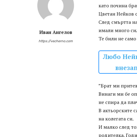
като почина бра
Цветан Нейков с
След смъртта на
имали много си
Иван Ангелов
Те били не само
https://vecherno.com
Любо Нейк
внезап
”Брат ми притеж
Винаги ми бе оп
не спира да пла
В актьорските с
на колегата си.
И малко след то
родителка. Годи