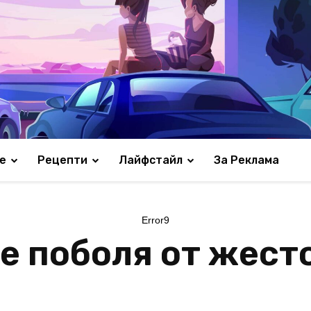
е
Рецепти
Лайфстайл
За Реклама
Error9
е поболя от жест