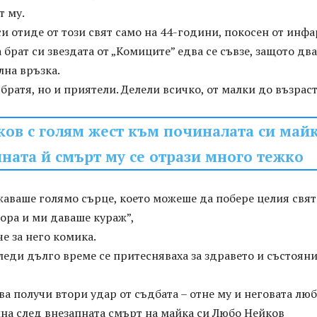
т му.
и отиде от този свят само на 44-години, покосен от инфа
 брат си звездата от „Комиците” едва се съвзе, защото дв
лна връзка.
 братя, но и приятели. Делели всичко, от малки до възрас
ов с голям жест към починалата си майк
ната й смърт му се отрази много тежко
аваше голямо сърце, което можеше да побере целия свят
ора и ми даваше кураж”,
че за него комика.
леди дълго време се притесняваха за здравето и състоян
ва получи втори удар от съдбата – отне му и неговата лю
на след внезапната смърт на майка си Любо Нейков