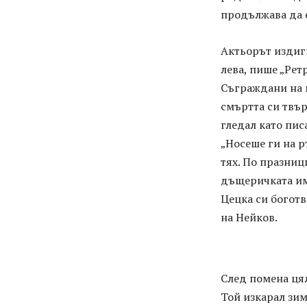
продължава да 
Актьорът издигн
лева, пише „Ретр
Съграждани на 
смъртта си твър
гледал като пис
„Носеше ги на р
тях. По празниц
дъщеричката им
Цецка си боготв
на Нейков.
След помена цял
Той изкарал зим