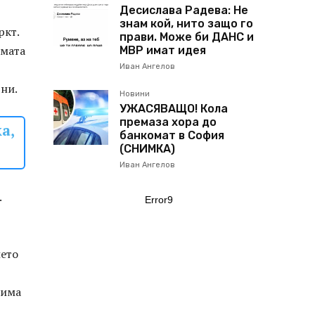
Десислава Радева: Не
знам кой, нито защо го
ркт.
прави. Може би ДАНС и
амата
МВР имат идея
Иван Ангелов
тни.
Новини
УЖАСЯВАЩО! Кола
премаза хора до
а,
банкомат в София
(СНИМКА)
Иван Ангелов
.
Error9
ието
бима