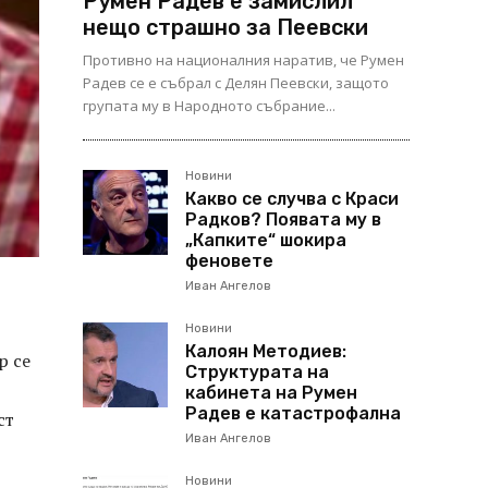
Румен Радев е замислил
нещо страшно за Пеевски
Противно на националния наратив, че Румен
Радев се е събрал с Делян Пеевски, защото
групата му в Народното събрание...
Новини
Какво се случва с Краси
Радков? Появата му в
„Капките“ шокира
феновете
Иван Ангелов
Новини
Калоян Методиев:
р се
Структурата на
кабинета на Румен
Радев е катастрофална
ст
Иван Ангелов
Новини