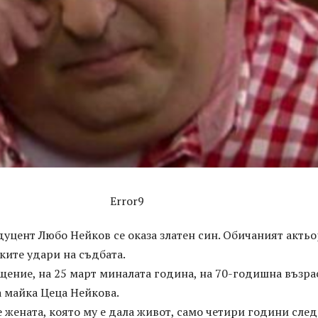
Error9
уцент Любо Нейков се оказа златен син. Обичаният актьо
ките удари на съдбата.
ение, на 25 март миналата година, на 70-годишна възра
 майка Цеца Нейкова.
 жената, която му е дала живот, само четири години след