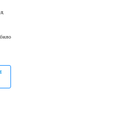
ед
 било
и