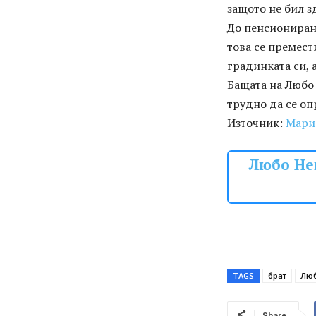
защото не бил зд
До пенсиониране
това се премест
градинката си, 
Бащата на Любо 
трудно да се оп
Източник:
Мари
Любо Ней
TAGS
брат
Люб
Share