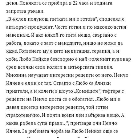
деня. Понякога се прибира в 22 часа и веднага
запретва ръкави.
„В 4 след полунощ питката ми е готова”, споделял е
актьорът-продуцент. Често готви и по няколко ястия
наведнъж. И ако някой го пита нещо, свързано с
работа, докато е зает с манджите, нищо не може да
каже. Готвенето му е като медитация, терапия, а и
хоби. Любо Нейков безспорно е най-големият кулинар
сред всички свои колеги в актьорската гилдия.
Мнозина научават интересни рецепти от него. Ненчо
Илчев е един от тях. Откакто с Любо са близки
приятели, а и колеги в шоуто „Комиците”, тефтера с
рецепти на Ненчо доста се е обогатил. „Любо ми е
давал десетки интересни рецепти, той готви
страхотевично. И почти всеки ден забърква нещо. А
каква рибена супа прави…”, притваря очи Ненчо
Илчев. За рибената чорба на Любо Нейков още се