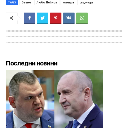
TAGS
баене
Любо Нейков
мантра
суджуци
Последни новини