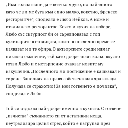
„Има голям шанс да е всичко друго, но най-много
като че ли ме бута към едно малко, кокетно, френско
ресторантче”, споделял е Любо Нейков. А може и
италианско ресторантче. Която и кухня да избере,
Любо със сигурност би се съревновавал с топ
кулинарите в столицата, които в последно време се
изявяват и в тв ефира. В актьорските среди нямат
никакво съмнение, тъй като добре знаят колко вкусно
готви Любо и с нетърпение очакват новите му
изкушения. „Последното ми постижение е кашкавал и
сирене. Започнах да правя собствена мандра вкъщи.
Получава се страхотно! За мен готвенето е почивка”,
споделял е Любо.
Той си отдъхва най-добре именно в кухнята. С готвене
„изчиства” съзнанието си от негативни неща,
неутрализира целия стрес, който е натрупал през