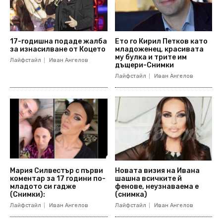
17-годишна подаде жалба
Ето го Кирил Петков като
за изнасилване от Коцето
младоженец, красивата
му булка и трите им
Лайфстайл
Иван Ангелов
дъщери-Снимки
Лайфстайл
Иван Ангелов
Мария Силвестър с първи
Новата визия на Ивана
коментар за 17 години по-
шашна всичките й
младото си гадже
фенове, неузнаваема е
(Снимки):
(снимка)
Лайфстайл
Иван Ангелов
Лайфстайл
Иван Ангелов