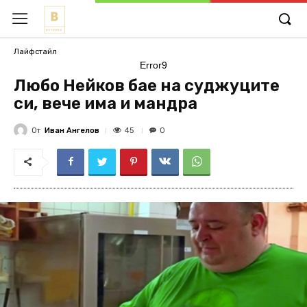
Лайфстайл
Error9
Любо Нейков бае на суджуците
си, вече има и мандра
От
Иван Ангелов
45
0