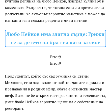
култова реплика на Любо Нейков, изиграл кулинаря в
комедията. Въпросът е, че тогава едва ли зрителите са
допускали, че актьорът вероятно наистина е можел да
изпълни тази сложна рецепта с диви патици.
Любо Нейков има златно сърце: Грижи
се за детето на брат си като за свое
Error9
Error9
Продуцентът, който със съдружника си Евтим
Милошев, стои зад някои от най-гледаните сериали и
предавания в родния ефир, обаче е истински мастър
шеф. И ако не бе открил театъра, киното и телевизията,
днес Любо Нейков вероятно щеше да е собственик на
ресторант.