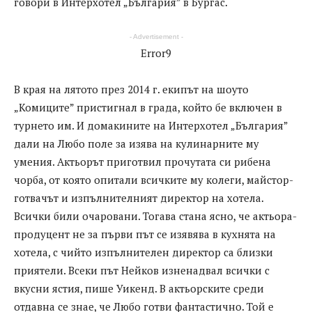
говори в Интерхотел „България” в Бургас.
- Advertisement -
Error9
В края на лятото през 2014 г. екипът на шоуто
„Комиците” пристигнал в града, който бе включен в
турнето им. И домакините на Интерхотел „България”
дали на Любо поле за изява на кулинарните му
умения. Актьорът приготвил прочутата си рибена
чорба, от която опитали всичките му колеги, майстор-
готвачът и изпълнителният директор на хотела.
Всички били очаровани. Тогава стана ясно, че актьора-
продуцент не за първи път се изявява в кухнята на
хотела, с чийто изпълнителен директор са близки
приятели. Всеки път Нейков изненадвал всички с
вкусни ястия, пише Уикенд. В актьорските среди
отдавна се знае, че Любо готви фантастично. Той е