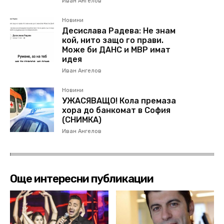
Иван Ангелов
Новини
Десислава Радева: Не знам
кой, нито защо го прави.
Може би ДАНС и МВР имат
идея
Иван Ангелов
Новини
УЖАСЯВАЩО! Кола премаза
хора до банкомат в София
(СНИМКА)
Иван Ангелов
Още интересни публикации