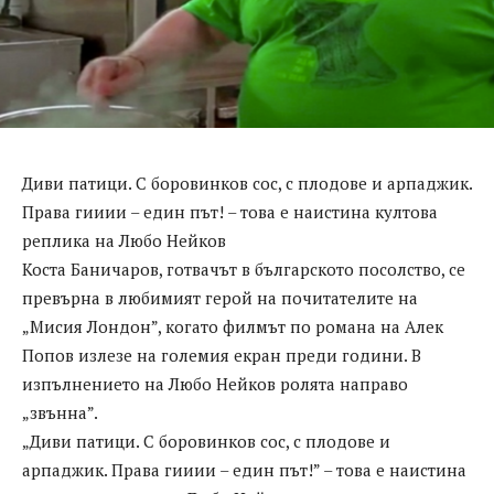
Диви патици. С боровинков сос, с плодове и арпаджик.
Права гииии – един път! – това е наистина култова
реплика на Любо Нейков
Коста Баничаров, готвачът в българското посолство, се
превърна в любимият герой на почитателите на
„Мисия Лондон”, когато филмът по романа на Алек
Попов излезе на големия екран преди години. В
изпълнението на Любо Нейков ролята направо
„звънна”.
„Диви патици. С боровинков сос, с плодове и
арпаджик. Права гииии – един път!” – това е наистина