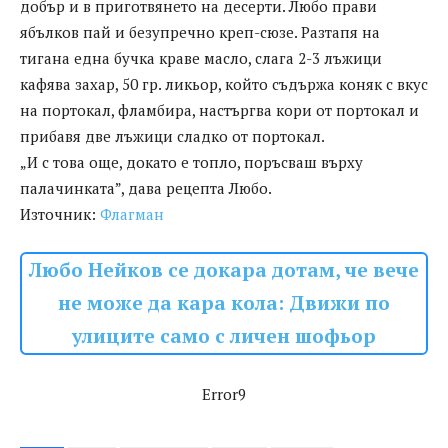
добър и в приготвянето на десерти. Любо прави
ябълков пай и безупречно креп-сюзе. Разтапя на
тигана една бучка краве масло, слага 2-3 лъжици
кафява захар, 50 гр. ликьор, който съдържа коняк с вкус
на портокал, фламбира, настъргва кори от портокал и
прибавя две лъжици сладко от портокал.
„И с това още, докато е топло, поръсваш върху
палачинката”, дава рецепта Любо.
Източник:
Флагман
Любо Нейков се докара дотам, че вече
не може да кара кола: Движи по
улиците само с личен шофьор
Error9