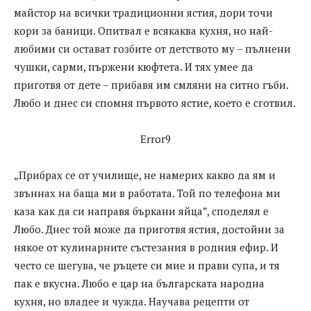
майстор на всички традиционни ястия, дори точи
кори за баници. Опитвал е всякаква кухня, но най-
любими си остават гозбите от детството му – пълнени
чушки, сарми, пържени кюфтета. И тях умее да
приготвя от дете – прибавя им смляни на ситно гъби.
Любо и днес си спомня първото ястие, което е сготвил.
Error9
„Прибрах се от училище, не намерих какво да ям и
звъннах на баща ми в работата. Той по телефона ми
каза как да си направя бъркани яйца”, споделял е
Любо. Днес той може да приготвя ястия, достойни за
някое от кулинарните състезания в родния ефир. И
често се шегува, че ръцете си мие и прави супа, и тя
пак е вкусна. Любо е цар на българската народна
кухня, но владее и чужда. Научава рецепти от