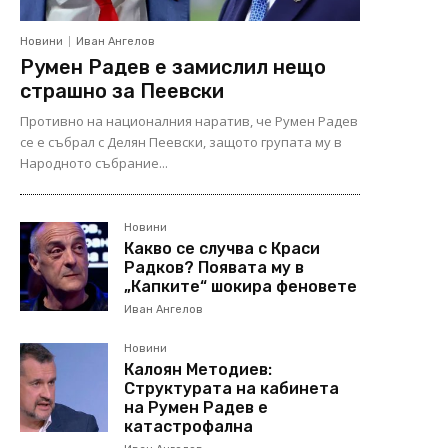
Новини
Иван Ангелов
Румен Радев е замислил нещо
страшно за Пеевски
Противно на националния наратив, че Румен Радев
се е събрал с Делян Пеевски, защото групата му в
Народното събрание...
Новини
Какво се случва с Краси
Радков? Появата му в
„Капките“ шокира феновете
Иван Ангелов
Новини
Калоян Методиев:
Структурата на кабинета
на Румен Радев е
катастрофална