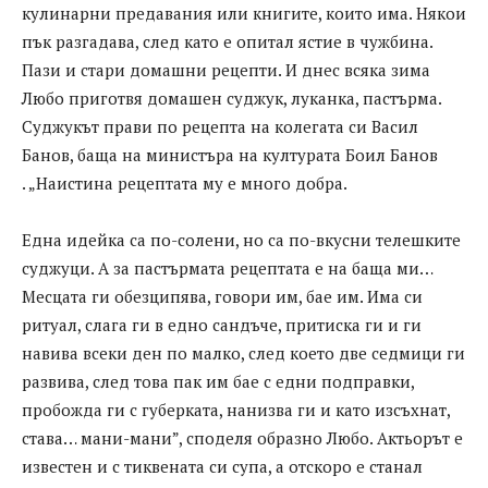
кулинарни предавания или книгите, които има. Някои
пък разгадава, след като е опитал ястие в чужбина.
Пази и стари домашни рецепти. И днес всяка зима
Любо приготвя домашен суджук, луканка, пастърма.
Суджукът прави по рецепта на колегата си Васил
Банов, баща на министъра на културата Боил Банов
. „Наистина рецептата му е много добра.
Една идейка са по-солени, но са по-вкусни телешките
суджуци. А за пастърмата рецептата е на баща ми…
Месцата ги обезципява, говори им, бае им. Има си
ритуал, слага ги в едно сандъче, притиска ги и ги
навива всеки ден по малко, след което две седмици ги
развива, след това пак им бае с едни подправки,
пробожда ги с губерката, нанизва ги и като изсъхнат,
става… мани-мани”, споделя образно Любо. Актьорът е
известен и с тиквената си супа, а отскоро е станал