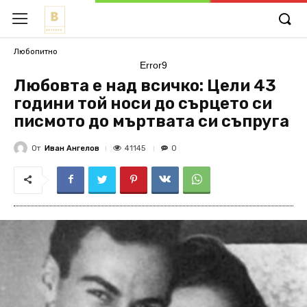
Любопитно
Error9
Любовта е над всичко: Цели 43
години той носи до сърцето си
писмото до мъртвата си съпруга
От
Иван Ангелов
41145
0