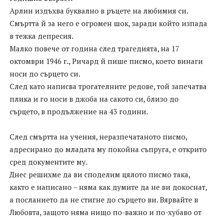
Арлин издъхва буквално в ръцете на любимия си.
Смъртта й за него е огромен шок, заради който изпада
в тежка депресия.
Малко повече от година след трагедията, на 17
октомври 1946 г., Ричард й пише писмо, което винаги
носи до сърцето си.
След като написва трогателните редове, той запечатва
плика и го носи в джоба на сакото си, близо до
сърцето, в продължение на 43 години.
След смъртта на учения, неразпечатаното писмо,
адресирано до младата му покойна съпруга, е открито
сред документите му.
Днес решихме да ви споделим цялото писмо така,
както е написано – няма как думите да не ви докоснат,
а посланието да не стигне до сърцето ви. Вярвайте в
Любовта, защото няма нищо по-важно и по-хубаво от