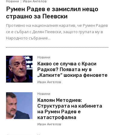
Новини
Иван Ангелов
Румен Радев е замислил нещо
страшно за Пеевски
Противно на националния наратив, че Румен Радев
се е събрал с Делян Пеевски, защото групата му в
Народното събрание...
Новини
Какво се случва с Краси
Радков? Появата му в
„Капките“ шокира феновете
Иван Ангелов
Новини
Калоян Методиев:
Структурата на кабинета
на Румен Радев е
катастрофална
Иван Ангелов