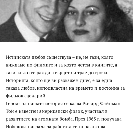
Истинската любов съществува – не, не тази, която
виждаме по филмите и за която четем в книгите, а
тази, която се ражда в сърцето и трае до гроба.
Историята, която ще ви разкажем днес, е за една
такава любов, неподвластна на времето и достойна за
филмов сценарий.
Героят на нашата история се казва Ричард Файнман .
Той е известен американски физик, участвал в
развитието на атомната бомба. През 1965 г. получава
Нобелова награда за работата си по квантова