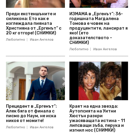
Преди екстеншъните и
ИЗМАМА в „Ергенът“: 36-
силикона: Ето как е
годишната Магдалена
изглеждала пияната
Томова е човек на
Християна от „Ергенът“ с
продуцентите, лансират я
20 кг отгоре! (СНИМКИ)
яко! (ето
доказателството –
Любопитно
Иван Ангелов
СНИМКИ)
Любопитно
Иван Ангелов
Прецедент в „Ергенът“:
Краят на една звезда:
Алек бяга от финала с
Аутопсията на Уитни
писмо до Наум, не иска
Хюстън разкри
никоя от момите!
ужасяващата истина – 11
липсващи зъба, перука и
Любопитно
Иван Ангелов
изгнил нос (СНИМКИ)