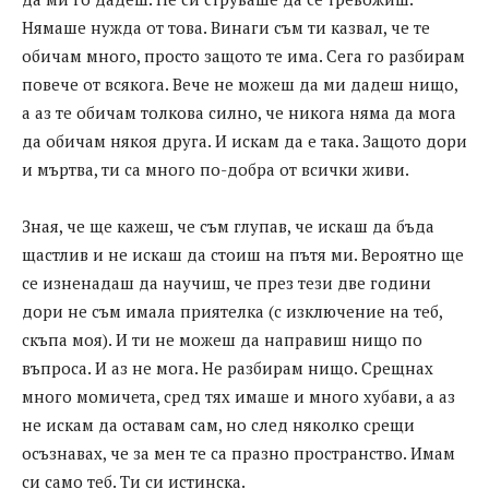
Нямаше нужда от това. Винаги съм ти казвал, че те
обичам много, просто защото те има. Сега го разбирам
повече от всякога. Вече не можеш да ми дадеш нищо,
а аз те обичам толкова силно, че никога няма да мога
да обичам някоя друга. И искам да е така. Защото дори
и мъртва, ти са много по-добра от всички живи.
Зная, че ще кажеш, че съм глупав, че искаш да бъда
щастлив и не искаш да стоиш на пътя ми. Вероятно ще
се изненадаш да научиш, че през тези две години
дори не съм имала приятелка (с изключение на теб,
скъпа моя). И ти не можеш да направиш нищо по
въпроса. И аз не мога. Не разбирам нищо. Срещнах
много момичета, сред тях имаше и много хубави, а аз
не искам да оставам сам, но след няколко срещи
осъзнавах, че за мен те са празно пространство. Имам
си само теб. Ти си истинска.