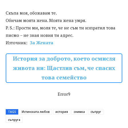
Скъпа моя, обожавам те.
Обичам моята жена. Моята жена умря.
P. S.: Прости ми, моля те, че не съм ти изпратил това
писмо – не зная новия ти адрес.
Източник:
За Жената
История за доброто, което осмисля
живота ни: Щастлив съм, че спасих
това семейство
Error9
TAGS
Истинската любов
история
снимка
съпруг
съпруга