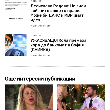
Новини
Десислава Радева: Не знам
кой, нито защо го прави.
Може би ДАНС и МВР имат
идея
Иван Ангелов
Новини
УЖАСЯВАЩО! Кола премаза
хора до банкомат в София
(СНИМКА)
Иван Ангелов
Още интересни публикации