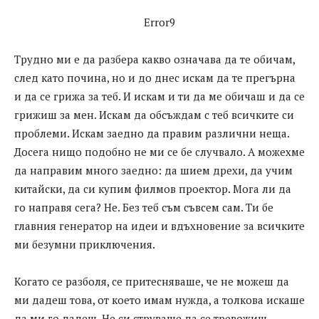
Error9
Трудно ми е да разбера какво означава да те обичам,
след като почина, но и до днес искам да те прегърна
и да се грижа за теб. И искам и ти да ме обичаш и да се
грижиш за мен. Искам да обсъждам с теб всичките си
проблеми. Искам заедно да правим различни неща.
Досега нищо подобно не ми се бе случвало. А можехме
да направим много заедно: да шием дрехи, да учим
китайски, да си купим филмов проектор. Мога ли да
го направя сега? Не. Без теб съм съвсем сам. Ти бе
главния генератор на идеи и вдъхновение за всичките
ми безумни приключения.
Когато се разболя, се притесняваше, че не можеш да
ми дадеш това, от което имам нужда, а толкова искаше
да ми го дадеш. Не си струваше да се тревожиш.