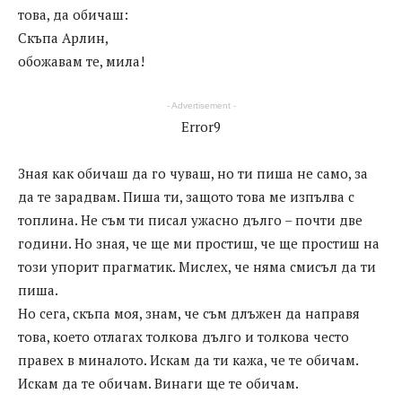
това, да обичаш:
Скъпа Арлин,
обожавам те, мила!
- Advertisement -
Error9
Зная как обичаш да го чуваш, но ти пиша не само, за
да те зарадвам. Пиша ти, защото това ме изпълва с
топлина. Не съм ти писал ужасно дълго – почти две
години. Но зная, че ще ми простиш, че ще простиш на
този упорит прагматик. Мислех, че няма смисъл да ти
пиша.
Но сега, скъпа моя, знам, че съм длъжен да направя
това, което отлагах толкова дълго и толкова често
правех в миналото. Искам да ти кажа, че те обичам.
Искам да те обичам. Винаги ще те обичам.