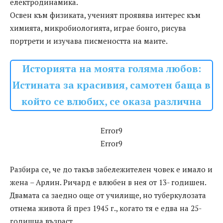
електродинамика.
Освен към физиката, ученият проявява интерес към
химията, микробиологията, играе бонго, рисува
портрети и изучава писмеността на маите.
Историята на моята голяма любов:
Истината за красивия, самотен баща в
който се влюбих, се оказа различна
Error9
Error9
Разбира се, че до такъв забележителен човек е имало и
жена – Арлин. Ричард е влюбен в нея от 13- годишен.
Двамата са заедно още от училище, но туберкулозата
отнема живота й през 1945 г., когато тя е едва на 25-
годишна възраст.