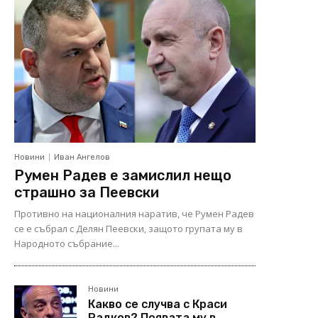
Новини
Иван Ангелов
Румен Радев е замислил нещо
страшно за Пеевски
Противно на националния наратив, че Румен Радев
се е събрал с Делян Пеевски, защото групата му в
Народното събрание...
Новини
Какво се случва с Краси
Радков? Появата му в