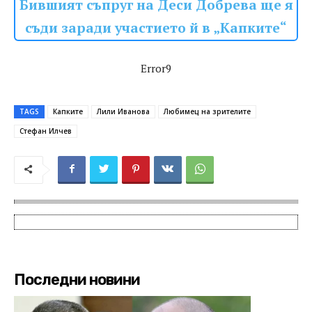
Бившият съпруг на Деси Добрева ще я
съди заради участието й в „Капките“
Error9
TAGS
Капките
Лили Иванова
Любимец на зрителите
Стефан Илчев
Последни новини