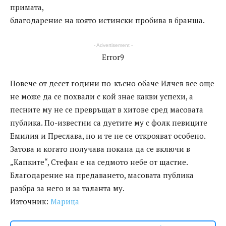
примата,
благодарение на която истински пробива в бранша.
- Advertisement -
Error9
Повече от десет години по-късно обаче Илчев все още
не може да се похвали с кой знае какви успехи, а
песните му не се превръщат в хитове сред масовата
публика. По-известни са дуетите му с фолк певиците
Емилия и Преслава, но и те не се открояват особено.
Затова и когато получава покана да се включи в
„Капките“, Стефан е на седмото небе от щастие.
Благодарение на предаването, масовата публика
разбра за него и за таланта му.
Източник:
Марица