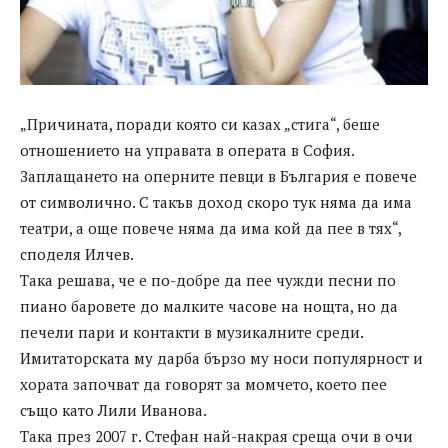
„Причината, поради която си казах „стига“, беше
отношението на управата в операта в София.
Заплащането на оперните певци в България е повече
от символично. С такъв доход скоро тук няма да има
театри, а още повече няма да има кой да пее в тях“,
споделя Илчев.
Така решава, че е по-добре да пее чужди песни по
пиано баровете до малките часове на нощта, но да
печели пари и контакти в музикалните среди.
Имитаторската му дарба бързо му носи популярност и
хората започват да говорят за момчето, което пее
също като Лили Иванова.
Така през 2007 г. Стефан най-накрая среща очи в очи