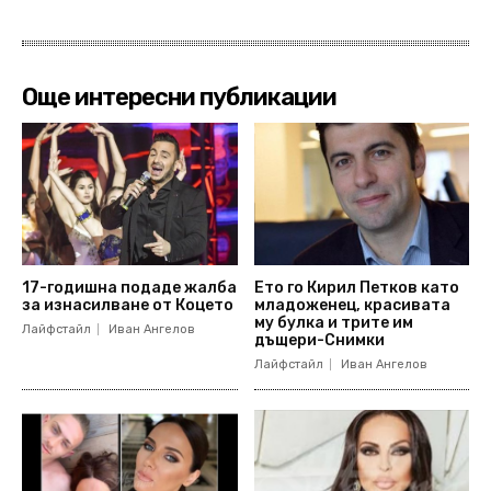
Още интересни публикации
17-годишна подаде жалба
Ето го Кирил Петков като
за изнасилване от Коцето
младоженец, красивата
му булка и трите им
Лайфстайл
Иван Ангелов
дъщери-Снимки
Лайфстайл
Иван Ангелов