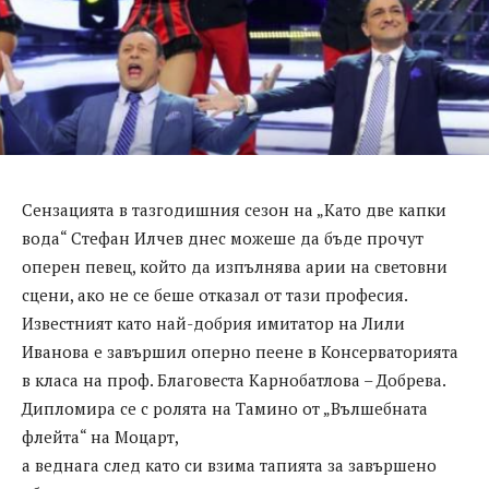
Сензацията в тазгодишния сезон на „Като две капки
вода“ Стефан Илчев днес можеше да бъде прочут
оперен певец, който да изпълнява арии на световни
сцени, ако не се беше отказал от тази професия.
Известният като най-добрия имитатор на Лили
Иванова е завършил оперно пеене в Консерваторията
в класа на проф. Благовеста Карнобатлова – Добрева.
Дипломира се с ролята на Тамино от „Вълшебната
флейта“ на Моцарт,
а веднага след като си взима тапията за завършено