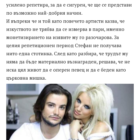
усилено репетира, за да е сигурен, че ще се представи
по възможно най-добрия начин.
И въпреки че и той като повечето артисти казва, че
изкуството не трябва да се измерва в пари, именно
монетизирането на изявите му го разочарова. За
целия репетиционен период Стефан не получава
нито една стотинка. След като разбира, че трудът му
няма да бъде материално възнаграден, решава, че не
иска цял живот да е оперен певец и да е беден като
църковна мишка.