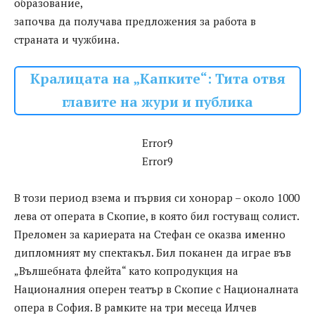
образование,
започва да получава предложения за работа в
страната и чужбина.
Кралицата на „Капките“: Тита отвя
главите на жури и публика
Error9
Error9
В този период взема и първия си хонорар – около 1000
лева от операта в Скопие, в която бил гостуващ солист.
Преломен за кариерата на Стефан се оказва именно
дипломният му спектакъл. Бил поканен да играе във
„Вълшебната флейта“ като копродукция на
Националния оперен театър в Скопие с Националната
опера в София. В рамките на три месеца Илчев