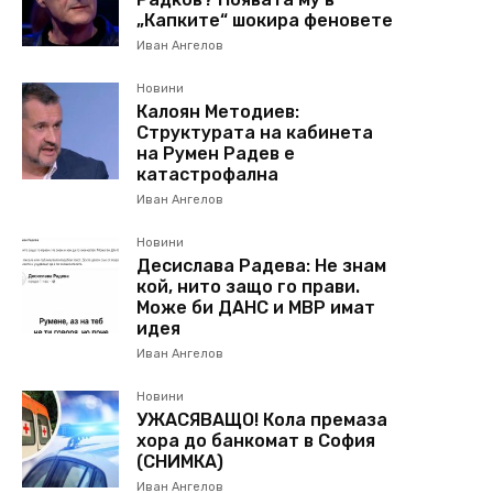
„Капките“ шокира феновете
Иван Ангелов
Новини
Калоян Методиев:
Структурата на кабинета
на Румен Радев е
катастрофална
Иван Ангелов
Новини
Десислава Радева: Не знам
кой, нито защо го прави.
Може би ДАНС и МВР имат
идея
Иван Ангелов
Новини
УЖАСЯВАЩО! Кола премаза
хора до банкомат в София
(СНИМКА)
Иван Ангелов