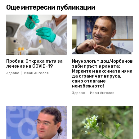
Още интересни публикации
Пробив: Откриха пътя за
Имунологът доц.Чорбанов
лечение на COVID-19
заби пръст в раната:
Мерките и ваксината няма
Здраве
Иван Ангелов
да ограничат вируса,
само отлагаме
неизбежното!
Здраве
Иван Ангелов