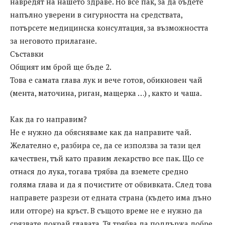
навредят на нашето здраве. Но все пак, за да бъдете
напълно уверени в сигурността на средствата,
потърсете медицинска консултация, за възможността
за неговото прилагане.
Съставки
Общият им брой ще бъде 2.
Това е самата глава лук и вече готов, обикновен чай
(мента, маточина, риган, мащерка …) , както и чаша.
Как да го направим?
Не е нужно да обясняваме как да направите чай.
Желателно е, разбира се, да се използва за тази цел
качествен, тъй като правим лекарство все пак. Що се
отнася до лука, тогава трябва да вземете средно
голяма глава и да я почистите от обвивката. След това
направете разрези от едната страна (където има дъно
или отгоре) на кръст. В същото време не е нужно да
срязвате докрай главата. Тя трябва да поддържа добре