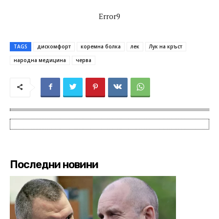
Error9
TAGS
дискомфорт
коремна болка
лек
Лук на кръст
народна медицина
черва
Последни новини