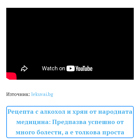
Източник:
lekuvai.bg
Рецепта с алкохол и хрян от народната
медицина: Предпазва успешно от
много болести, а е толкова проста