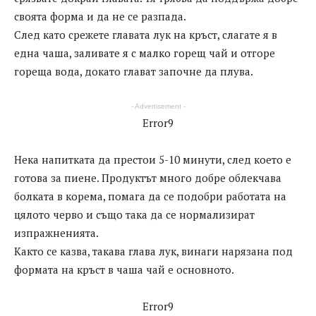
своята форма и да не се разпада.
След като срежете главата лук на кръст, слагате я в
една чаша, заливате я с малко горещ чай и отгоре
гореща вода, докато глават започне да плува.
- Advertisement -
Error9
Нека напитката да престои 5-10 минути, след което е
готова за пиене. Продуктът много добре облекчава
болката в корема, помага да се подобри работата на
цялото черво и също така да се нормализират
изпражненията.
Както се казва, такава глава лук, винаги нарязана под
формата на кръст в чаша чай е основното.
Error9