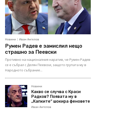
Новини
Иван Ангелов
Румен Радев е замислил нещо
страшно за Пеевски
Противно на националния наратив, че Румен Радев
се е събрал с Делян Пеевски, защото групата му в
Народното събрание...
Новини
Какво се случва с Краси
Радков? Появата му в
„Капките“ шокира феновете
Иван Ангелов