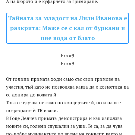
А на бюрото й е куфарчето за гримиране.
Тайната за младост на Лили Иванова е
разкрита: Маже се с кал от буркани и
пие вода от блато
Error9
Error9
От години примата ходи само със свои гримове на
участия, тъй като не позволява каква да е козметика да
се допира до кожата й.
Това се случва не само по концертите й, но и на все
по-редките й ТВ изяви.
В Гоце Делчев примата демонстрира и как използва
новите си, големи слушалки за уши. Те са, за да чува
по-добре музикантите по време на концерт, както и