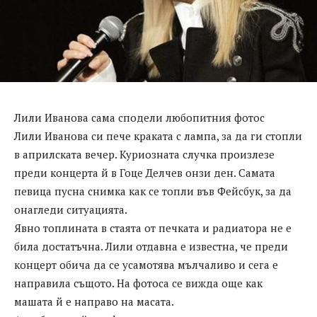
Лили Иванова сама сподели любопитния фотос
Лили Иванова си пече краката с лампа, за да ги стопли
в априлската вечер. Куриозната случка произлезе
преди концерта й в Гоце Делчев онзи ден. Самата
певица пусна снимка как се топли във Фейсбук, за да
онагледи ситуацията.
Явно топлината в стаята от печката и радиатора не е
била достатъчна. Лили отдавна е известна, че преди
концерт обича да се усамотява мълчаливо и сега е
направила същото. На фотоса се вижда още как
машата й е направо на масата.