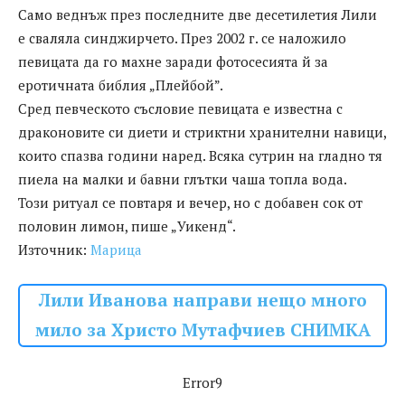
Само веднъж през последните две десетилетия Лили
е сваляла синджирчето. През 2002 г. се наложило
певицата да го махне заради фотосесията й за
еротичната библия „Плейбой”.
Сред певческото съсловие певицата е известна с
драконовите си диети и стриктни хранителни навици,
които спазва години наред. Всяка сутрин на гладно тя
пиела на малки и бавни глътки чаша топла вода.
Този ритуал се повтаря и вечер, но с добавен сок от
половин лимон, пише „Уикенд“.
Източник:
Марица
Лили Иванова направи нещо много
мило за Христо Мутафчиев СНИМКА
Error9