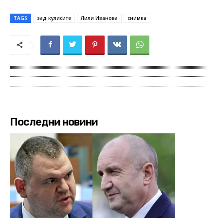
TAGS
зад кулисите
Лили Иванова
снимка
Последни новини