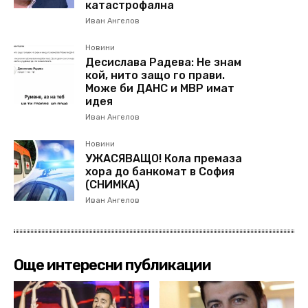
катастрофална
Иван Ангелов
Новини
Десислава Радева: Не знам
кой, нито защо го прави.
Може би ДАНС и МВР имат
идея
Иван Ангелов
Новини
УЖАСЯВАЩО! Кола премаза
хора до банкомат в София
(СНИМКА)
Иван Ангелов
Още интересни публикации