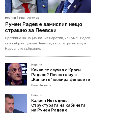
Новини
Иван Ангелов
Румен Радев е замислил нещо
страшно за Пеевски
Противно на националния наратив, че Румен Радев
се е събрал с Делян Пеевски, защото групата му в
Народното събрание...
Новини
Какво се случва с Краси
Радков? Появата му в
„Капките“ шокира феновете
Иван Ангелов
Новини
Калоян Методиев:
Структурата на кабинета
на Румен Радев е