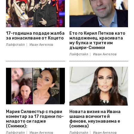
17-годишна подаде жалба
Ето го Кирил Петков като
за изнасилване от Коцето
младоженец, красивата
му булка и трите им
Лайфстайл
Иван Ангелов
дъщери-Снимки
Лайфстайл
Иван Ангелов
Мария Силвестър с първи
Новата визия на Ивана
коментар за 17 години по-
шашна всичките й
младото си гадже
фенове, неузнаваема е
(Снимки):
(снимка)
Лайфстайл
Иван Ангелов
Лайфстайл
Иван Ангелов