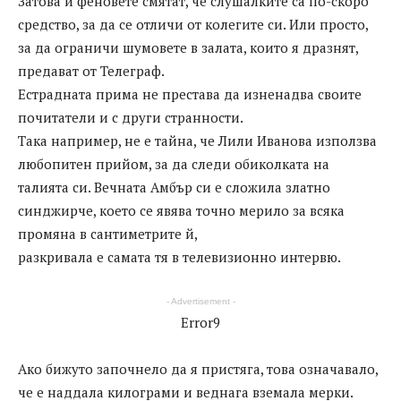
Затова и феновете смятат, че слушалките са по-скоро
средство, за да се отличи от колегите си. Или просто,
за да ограничи шумовете в залата, които я дразнят,
предават от Телеграф.
Естрадната прима не престава да изненадва своите
почитатели и с други странности.
Така например, не е тайна, че Лили Иванова използва
любопитен прийом, за да следи обиколката на
талията си. Вечната Амбър си е сложила златно
синджирче, което се явява точно мерило за всяка
промяна в сантиметрите й,
разкривала е самата тя в телевизионно интервю.
- Advertisement -
Error9
Ако бижуто започнело да я пристяга, това означавало,
че е наддала килограми и веднага вземала мерки.