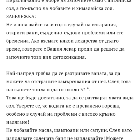
Първоначално е добре да започнете само с английска
сол, а по-късно да добавите и хималайска сол.
ЗАБЕЛЕЖКА:
Не използвайте тази сол в случай на изгаряния,
открити рани, сърдечно-съдови проблеми или сте
бременна. Ако вземате някои лекарства от дълго
време, говорете с Вашия лекар преди да решите да
започнете този вид детоксикация.
Най-напред трябва да се разтривате ваната, за да
можете да отстраните замърсявания от нея. След това
напълнете топла вода от около 37 °.
Това ще бъде достатъчно, за да се разтварят двата вида
сол. Уверете се, че водата не е прекалено гореща,
особено в случай на проблеми с високо кръвно
налягане!
Не добавяйте масла, шампоани или сапуни. След като
използвате солената баня не изплаквайте! Можете