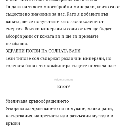
Тя дава на тялото многобройни минерали, които са от
съществено значение за нас. Като я добавите във
ваната, ще се почувствате като заобиколени от
енергия. Всички минерали и соли от нея ще бъдат
абсорбирани от кожата ви и ще ги приемате
незабавно.
ЗДРАВНИ ПОЛЗИ НА СОЛНАТА БАНЯ
Тези типове сол съдържат различни минерали, но
солената баня с тях комбинира същите ползи за нас:
- Advertisement -
Error9
Увеличава кръвообращението
Ускорява заздравяването на подуване, малки рани,
натъртвания, напрегнати или разкъсани мускули и
връзки