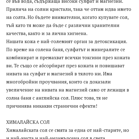
се във вода, съдържаща високи сулфат и магнезий.
Прилича на солни кристали, така че оттам идва името
на солта. Но бъдете внимателни, когато купувате сол,
тъй като тя може да бъде с различни хранителни
качества, както и за лична хигиена.
Нашата кожа е най-големият орган за детоксикация.
По време на солена баня, сулфатът и минералите се
комбинират и премахват всички токсини през кожата
ви. Те също се абсорбират през кожата и повишават
нивата на сулфат и магнезий в тялото ни. Има
многобройни проучвания, които са доказали
увеличение на нивата на магнезий само от лежащи в
солна баня с английска сол. Плюс това, тя не
причинява никакви странични ефекти!
ХИМАЛАЙСКА СОЛ
Хималайската сол се смята за една от най-старите, но
и най-чиста и най-незамърсена сол в света.