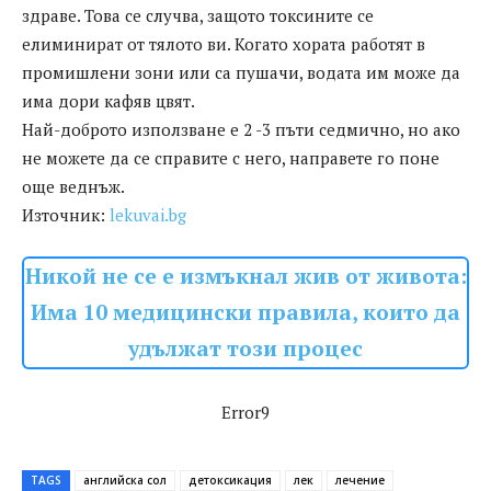
здраве. Това се случва, защото токсините се
елиминират от тялото ви. Когато хората работят в
промишлени зони или са пушачи, водата им може да
има дори кафяв цвят.
Най-доброто използване е 2 -3 пъти седмично, но ако
не можете да се справите с него, направете го поне
още веднъж.
Източник:
lekuvai.bg
Никой не се е измъкнал жив от живота:
Има 10 медицински правила, които да
удължат този процес
Error9
TAGS
английска сол
детоксикация
лек
лечение