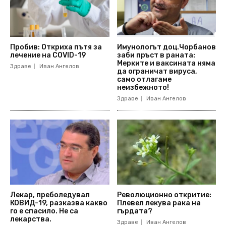
Пробив: Откриха пътя за
Имунологът доц.Чорбанов
лечение на COVID-19
заби пръст в раната:
Мерките и ваксината няма
Здраве
Иван Ангелов
да ограничат вируса,
само отлагаме
неизбежното!
Здраве
Иван Ангелов
Лекар, преболедувал
Революционно откритие:
КОВИД-19, разказва какво
Плевел лекува рака на
го е спасило. Не са
гърдата?
лекарства.
Здраве
Иван Ангелов