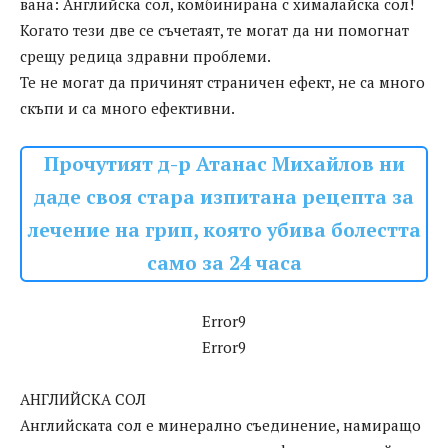
вана: Английска сол, комбинирана с хималайска сол!
Когато тези две се съчетаят, те могат да ни помогнат
срещу редица здравни проблеми.
Те не могат да причинят страничен ефект, не са много
скъпи и са много ефективни.
Прочутият д-р Атанас Михайлов ни
даде своя стара изпитана рецепта за
лечение на грип, която убива болестта
само за 24 часа
Error9
Error9
АНГЛИЙСКА СОЛ
Английската сол е минерално съединение, намиращо