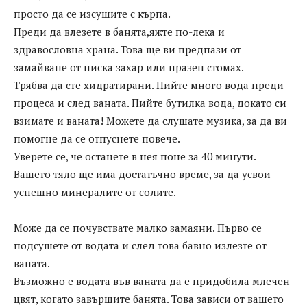
просто да се изсушите с кърпа.
Преди да влезете в банята,яжте по-лека и
здравословна храна. Това ще ви предпази от
замайване от ниска захар или празен стомах.
Трябва да сте хидратирани. Пийте много вода преди
процеса и след ваната. Пийте бутилка вода, докато си
взимате и ваната! Можете да слушате музика, за да ви
помогне да се отпуснете повече.
Уверете се, че останете в нея поне за 40 минути.
Вашето тяло ще има достатъчно време, за да усвои
успешно минералите от солите.
Може да се почувствате малко замаяни. Първо се
подсушете от водата и след това бавно излезте от
ваната.
Възможно е водата във ваната да е придобила млечен
цвят, когато завършите банята. Това зависи от вашето