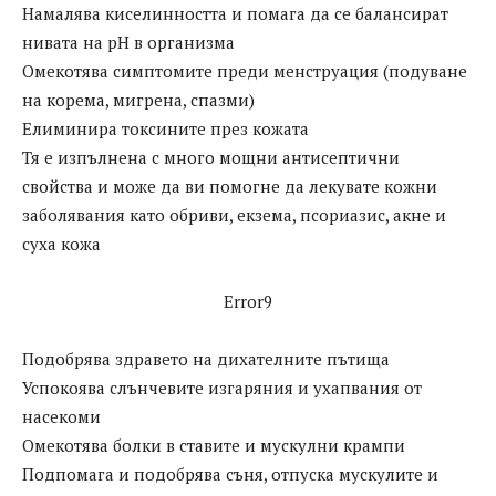
Намалява киселинността и помага да се балансират
нивата на рН в организма
Омекотява симптомите преди менструация (подуване
на корема, мигрена, спазми)
Елиминира токсините през кожата
Тя е изпълнена с много мощни антисептични
свойства и може да ви помогне да лекувате кожни
заболявания като обриви, екзема, псориазис, акне и
суха кожа
Error9
Подобрява здравето на дихателните пътища
Успокоява слънчевите изгаряния и ухапвания от
насекоми
Омекотява болки в ставите и мускулни крампи
Подпомага и подобрява съня, отпуска мускулите и