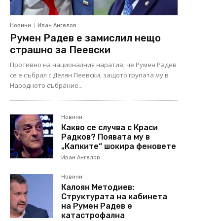
Новини
Иван Ангелов
Румен Радев е замислил нещо
страшно за Пеевски
Противно на националния наратив, че Румен Радев
се е събрал с Делян Пеевски, защото групата му в
Народното събрание...
Новини
Какво се случва с Краси
Радков? Появата му в
„Капките“ шокира феновете
Иван Ангелов
Новини
Калоян Методиев:
Структурата на кабинета
на Румен Радев е
катастрофална