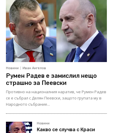
Новини
Иван Ангелов
Румен Радев е замислил нещо
страшно за Пеевски
Противно на националния наратив, че Румен Радев
се е събрал с Делян Пеевски, защото групата му в
Народното събрание...
Новини
Какво се случва с Краси