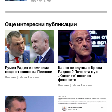
Иван Ангелов
Още интересни публикации
Румен Радев е замислил
Какво се случва с Краси
нещо страшно за Пеевски
Радков? Появата му в
„Капките“ шокира
Новини
Иван Ангелов
феновете
Новини
Иван Ангелов