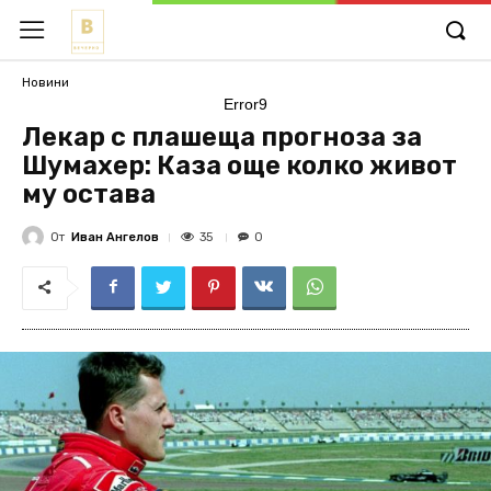
Новини
Error9
Лекар с плашеща прогноза за
Шумахер: Каза още колко живот
му остава
От
Иван Ангелов
35
0