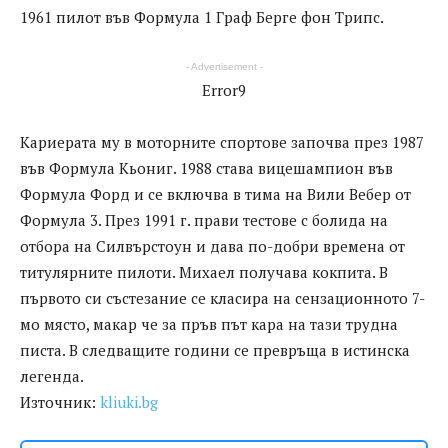
1961 пилот във Формула 1 Граф Берге фон Трипс.
- Advertisement -
Error9
Кариерата му в моторните спортове започва през 1987
във Формула Кьониг. 1988 става вицешампион във
Формула Форд и се включва в тима на Вили Вебер от
Формула 3. През 1991 г. прави тестове с болида на
отбора на Силвърстоун и дава по-добри времена от
титулярните пилоти. Михаел получава кокпита. В
първото си състезание се класира на сензационното 7-
мо място, макар че за пръв път кара на тази трудна
писта. В следващите години се превръща в истинска
легенда.
Източник:
kliuki.bg