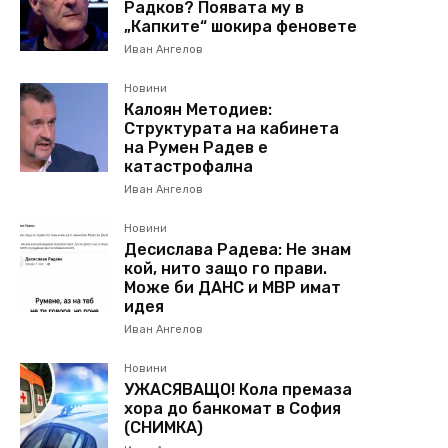
Радков? Появата му в
„Капките“ шокира феновете
Иван Ангелов
Новини
Калоян Методиев:
Структурата на кабинета
на Румен Радев е
катастрофална
Иван Ангелов
Новини
Десислава Радева: Не знам
кой, нито защо го прави.
Може би ДАНС и МВР имат
идея
Иван Ангелов
Новини
УЖАСЯВАЩО! Кола премаза
хора до банкомат в София
(СНИМКА)