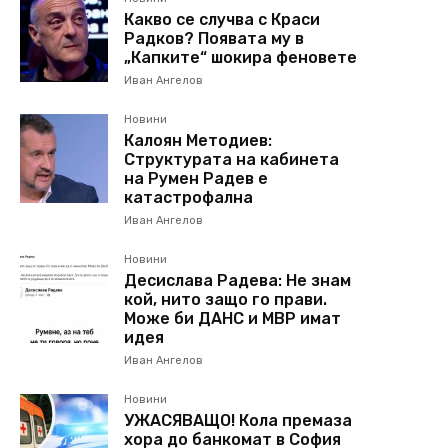
Какво се случва с Краси
Радков? Появата му в
„Капките“ шокира феновете
Иван Ангелов
Новини
Калоян Методиев:
Структурата на кабинета
на Румен Радев е
катастрофална
Иван Ангелов
Новини
Десислава Радева: Не знам
кой, нито защо го прави.
Може би ДАНС и МВР имат
идея
Иван Ангелов
Новини
УЖАСЯВАЩО! Кола премаза
хора до банкомат в София