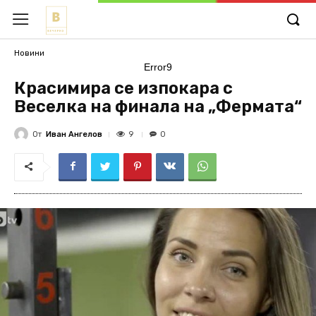
Новини
Error9
Кpacимиpa се изпокара с
Веселка на финала на „Фермата“
От
Иван Ангелов
9
0