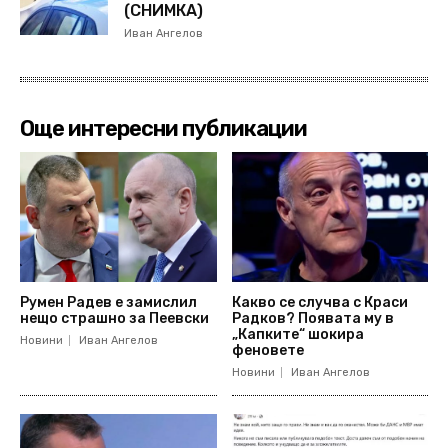
(СНИМКА)
Иван Ангелов
Още интересни публикации
Румен Радев е замислил
Какво се случва с Краси
нещо страшно за Пеевски
Радков? Появата му в
„Капките“ шокира
Новини
Иван Ангелов
феновете
Новини
Иван Ангелов