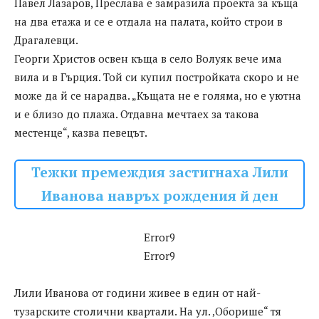
Павел Лазаров, Преслава е замразила проекта за къща
на два етажа и се е отдала на палата, който строи в
Драгалевци.
Георги Христов освен къща в село Волуяк вече има
вила и в Гърция. Той си купил постройката скоро и не
може да й се нарадва. „Къщата не е голяма, но е уютна
и е близо до плажа. Отдавна мечтаех за такова
местенце“, казва певецът.
Тежки премеждия застигнаха Лили
Иванова навръх рождения й ден
Error9
Error9
Лили Иванова от години живее в един от най-
тузарските столични квартали. На ул. ‚Оборише“ тя