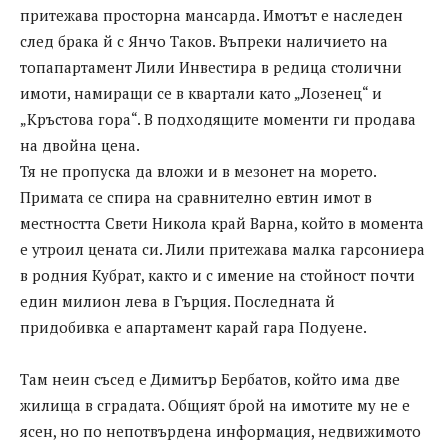
притежава просторна мансарда. Имотът е наследен
след брака й с Янчо Таков. Въпреки наличието на
топапартамент Лили Инвестира в редица столични
имоти, намиращи се в квартали като „Лозенец“ и
„Кръстова гора“. В подходящите моменти ги продава
на двойна цена.
Тя не пропуска да вложи и в мезонет на морето.
Примата се спира на сравнително евтин имот в
местността Свети Никола край Варна, който в момента
е утроил цената си. Лили притежава малка гарсониера
в родния Кубрат, както и с имение на стойност почти
един милион лева в Гърция. Последната й
придобивка е апартамент карай гара Подуене.
Там неин съсед е Димитър Бербатов, който има две
жилища в сградата. Общият брой на имотите му не е
ясен, но по непотвърдена информация, недвижимото