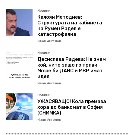
Новини
Калоян Методиев:
Структурата на кабинета
на Румен Радев е
катастрофална
Иван Ангелов
Новини
Десислава Радева: Не знам
кой, нито защо го прави.
Може би ДАНС и МВР имат
идея
Иван Ангелов
Новини
УЖАСЯВАЩО! Кола премаза
хора до банкомат в София
(СНИМКА)
Иван Ангелов