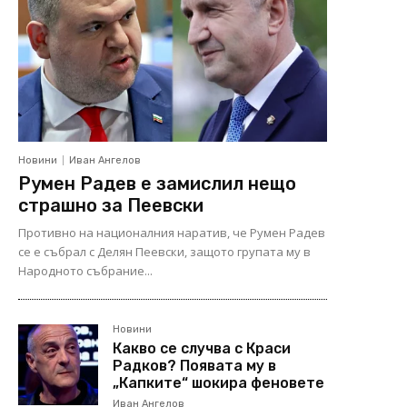
Новини
Иван Ангелов
Румен Радев е замислил нещо
страшно за Пеевски
Противно на националния наратив, че Румен Радев
се е събрал с Делян Пеевски, защото групата му в
Народното събрание...
Новини
Какво се случва с Краси
Радков? Появата му в
„Капките“ шокира феновете
Иван Ангелов