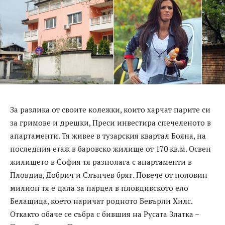
За разлика от своите колежки, които харчат парите си
за гримове и дрешки, Преси инвестира спечеленото в
апартаменти. Тя живее в тузарския квартал Бояна, на
последния етаж в баровско жилище от 170 кв.м. Освен
жилището в София тя разполага с апартаменти в
Пловдив, Добрич и Слънчев бряг. Повече от половин
милион тя е дала за парцел в пловдивското ело
Белащица, което наричат родното Бевърли Хилс.
Откакто обаче се събра с бившия на Русата Златка –