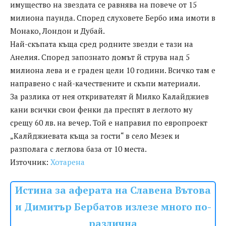
имущество на звездата се равнява на повече от 15
милиона паунда. Според слуховете Бербо има имоти в
Монако, Лондон и Дубай.
Най-скъпата къща сред родните звезди е тази на
Анелия. Според запознато домът й струва над 5
милиона лева и е граден цели 10 години. Всичко там е
направено с най-качествените и скъпи материали.
За разлика от нея откривателят й Милко Калайджиев
кани всички свои фенки да преспят в леглото му
срещу 60 лв. на вечер. Той е направил по европроект
„Калйджиевата къща за гости“ в село Мезек и
разполага с леглова база от 10 места.
Източник:
Хотарена
Истина за аферата на Славена Вътова
и Димитър Бербатов излезе много по-
различна