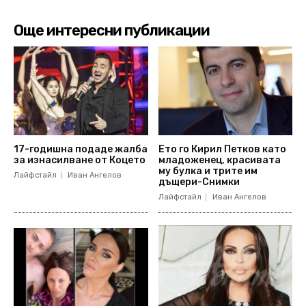
Още интересни публикации
17-годишна подаде жалба
Ето го Кирил Петков като
за изнасилване от Коцето
младоженец, красивата
му булка и трите им
Лайфстайл
Иван Ангелов
дъщери-Снимки
Лайфстайл
Иван Ангелов