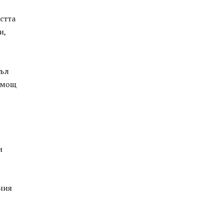
стта
и,
зъл
помощ
и
ния