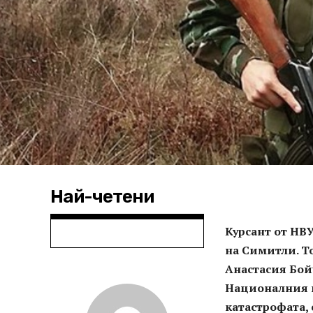
Най-четени
Курсант от НВУ
на Симитли. То
Анастасия Бойч
Националния в
катастрофата,