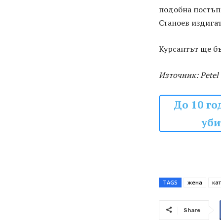
подобна постъпк
Станоев издигат
Курсантът ще б
Източник: Petel
До 10 го
уби
TAGS
жена
ка
Share