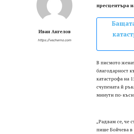
пресцентъра 
Бащата
Иван Ангелов
катаст
https://vecherno.com
В писмото женат
благодарност к
катастрофа на 1
счупената й рък
минути по-късно
„Радвам се, че 
пише Бойчева в