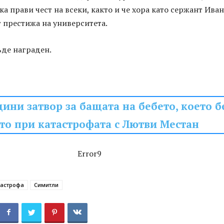
а прави чест на всеки, както и че хора като сержант Иван
 престижа на университета.
ъде награден.
дини затвор за бащата на бебето, което б
то при катастрофата с Лютви Местан
Error9
тастрофа
Симитли