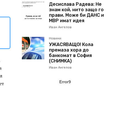
Десислава Радева: Не
знам кой, нито защо го
прави. Може би ДАНС и
МВР имат идея
Иван Ангелов
Новини
УЖАСЯВАЩО! Кола
премаза хора до
банкомат в София
а
(СНИМКА)
а
Иван Ангелов
ил
Error9
ет
,