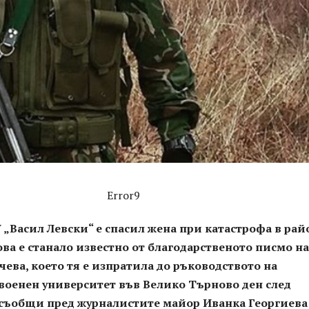
Error9
 „Васил Левски“ е спасил жена при катастрофа в рай
ва е станало известно от благодарственото писмо на
ева, което тя е изпратила до ръководството на
оенен университет във Велико Търново ден след
 съобщи пред журналистите майор Иванка Георгиева