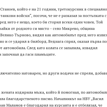
Станоев, който е на 21 години, третокурсник в специално
танкови войски“, посочи, че не е разказал за постъпката с
ред него е нещо, което би сторил всеки един човек. Той
увайки от родното си място – село Микрево, община
 Велико Търново, видял как автомобилът пред него изля
но и се ударил в билборд. Веднага спрял, оказал първа 
от автомобила. След като колата се запалила, извадил
 започнал да гаси пламъците.
ключително натоварен, но други водачи не спрели, добав
 жената издирила мъжа, който й помогнал, по автомобил
ила благодарственото писмо. Началникът на НВУ „Васил
ван Маламов е благодарил на курсанта и е отбелязал, че