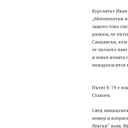
Курсантът Иван 
„Мотопехотни и 
защото това спо
разказа, че път
Сандански, към
от пътното плат
и извел жената 
пожарогасител и
Пътят Е-79 е из
Станоев.
След инцидента
номер и изпрат
Левски“ полк. И