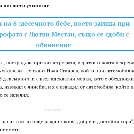
на висшето училище
 на 6-месечното бебе, което загина при
рофата с Лютви Местан, също се сдоби с
обвинение
а, пострадала при катастрофата, изразява своята искрен
ъм курсант-сержант Иван Станоев, който при автомобилн
5 декември т. г. е взел адекватни мерки, като е обездвиж
а, извикал е линейка и я е извадил от автомобила, който п
 се запалил.
- Advertisement -
страната ни все още ражда такива добри и достойни хора“
 писмото.