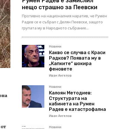
Румен Радев е замислил
нещо страшно за Пеевски
Противно на националния наратив, че Румен
Радев се е събрал с Делян Пеевски, защото
групата му в Народното събрание...
Новини
Какво се случва с Краси
Радков? Появата му в
„Капките“ шокира
феновете
Иван Ангелов
Новини
Калоян Методиев:
она
Структурата на
кабинета на Румен
Радев е катастрофална
Иван Ангелов
 от
Новини