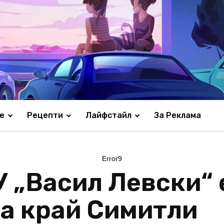
е
Рецепти
Лайфстайл
За Реклама
Error9
У „Васил Левски“ 
а край Симитли