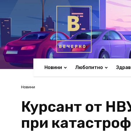
Новини
Любопитно
Здрав
Новини
Курсант от НВ
при катастроф