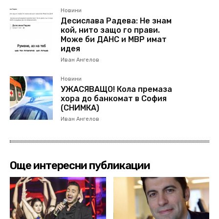
Новини
Десислава Радева: Не знам
кой, нито защо го прави.
Може би ДАНС и МВР имат
идея
Иван Ангелов
Новини
УЖАСЯВАЩО! Кола премаза
хора до банкомат в София
(СНИМКА)
Иван Ангелов
Още интересни публикации