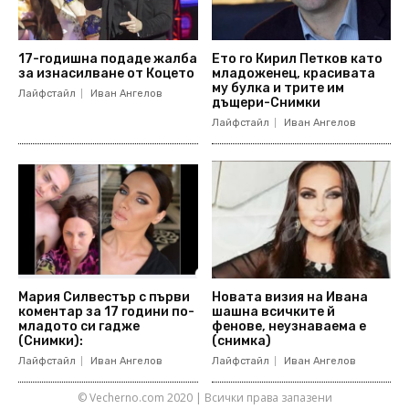
17-годишна подаде жалба
Ето го Кирил Петков като
за изнасилване от Коцето
младоженец, красивата
му булка и трите им
Лайфстайл
Иван Ангелов
дъщери-Снимки
Лайфстайл
Иван Ангелов
Мария Силвестър с първи
Новата визия на Ивана
коментар за 17 години по-
шашна всичките й
младото си гадже
фенове, неузнаваема е
(Снимки):
(снимка)
Лайфстайл
Иван Ангелов
Лайфстайл
Иван Ангелов
© Vecherno.com 2020 | Всички права запазени