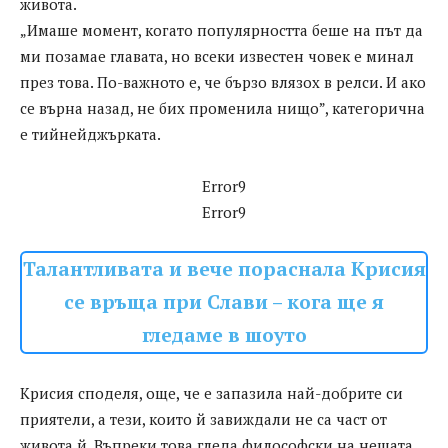
живота.
„Имаше момент, когато популярността беше на път да
ми позамае главата, но всеки известен човек е минал
през това. По-важното е, че бързо влязох в релси. И ако
се върна назад, не бих променила нищо”, категорична
е тийнейджърката.
Error9
Error9
Талантливата и вече пораснала Крисия
се връща при Слави – кога ще я
гледаме в шоуто
Крисия споделя, още, че е запазила най-добрите си
приятели, а тези, които й завиждали не са част от
живота й. Въпреки това гледа философски на нещата,