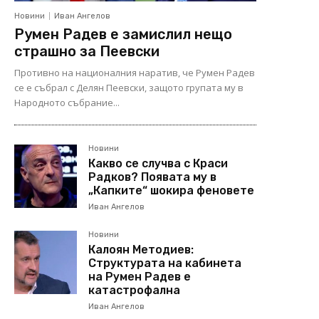
Новини
Иван Ангелов
Румен Радев е замислил нещо
страшно за Пеевски
Противно на националния наратив, че Румен Радев
се е събрал с Делян Пеевски, защото групата му в
Народното събрание...
Новини
Какво се случва с Краси
Радков? Появата му в
„Капките“ шокира феновете
Иван Ангелов
Новини
Калоян Методиев:
Структурата на кабинета
на Румен Радев е
катастрофална
Иван Ангелов