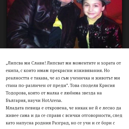
„Липсва ми Слави! Липсват ми моментите и хората от
екипа, с които имам прекрасни изживявания. Но
реалността е такава, че аз съм ученичка и животът ми
стана по-различен от преди”. Това споделя Крисия
Тодорова, която от малка е любима звезда на
България, научи HotArena.
Младата певица е откровена, че никак не й е лесно да
живее сама и да се справя с всички отговорности, след
като напусна родния Разград, но се учи и се бори с