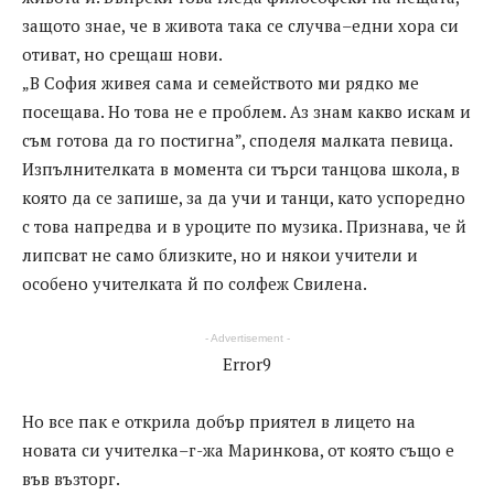
защото знае, че в живота така се случва–едни хора си
отиват, но срещаш нови.
„В София живея сама и семейството ми рядко ме
посещава. Но това не е проблем. Аз знам какво искам и
съм готова да го постигна”, споделя малката певица.
Изпълнителката в момента си търси танцова школа, в
която да се запише, за да учи и танци, като успоредно
с това напредва и в уроците по музика. Признава, че й
липсват не само близките, но и някои учители и
особено учителката й по солфеж Свилена.
- Advertisement -
Error9
Но все пак е открила добър приятел в лицето на
новата си учителка–г-жа Маринкова, от която също е
във възторг.