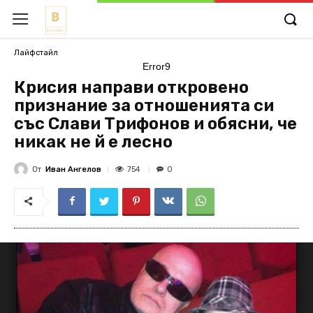
Лайфстайл
Error9
Крисия направи откровено
признание за отношенията си
със Слави Трифонов и обясни, че
никак не й е лесно
От
Иван Ангелов
754
0