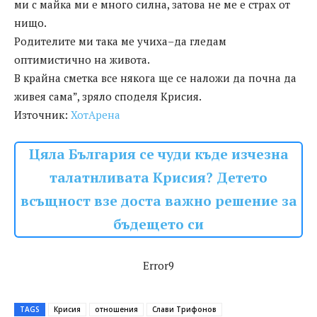
ми с майка ми е много силна, затова не ме е страх от
нищо.
Родителите ми така ме учиха–да гледам
оптимистично на живота.
В крайна сметка все някога ще се наложи да почна да
живея сама”, зряло споделя Крисия.
Източник:
ХотАрена
Цяла България се чуди къде изчезна
талатнливата Крисия? Детето
всъщност взе доста важно решение за
бъдещето си
Error9
TAGS
Крисия
отношения
Слави Трифонов