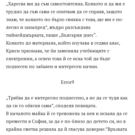
„Харесва ми да съм самостоятелна. Колкото и да ми е
трудно да съм сама се опитвам да се справя, защото
знам, че колкото по-бързо свикна с това, ще ми е по-
лесно и занапред”, мъдро разсъждава
тийнейджърката, пише „България днес“.
Колкото до материала, който изучава в седми клас,
Криси признава, че би заменила учебниците с
електронни, а освен това й се иска той да бъде
поднесен по забавен и интересен начин.
Error9
„Трябва да е интересно поднесено, а не да се чудя как
да си го обясня сама”, споделя певицата.
В началото майка й се тревожела за нея и искала да се
премести в София, за да е по-близо до детето си, но в
крайна сметка решила да й гласува доверие.”Връзката