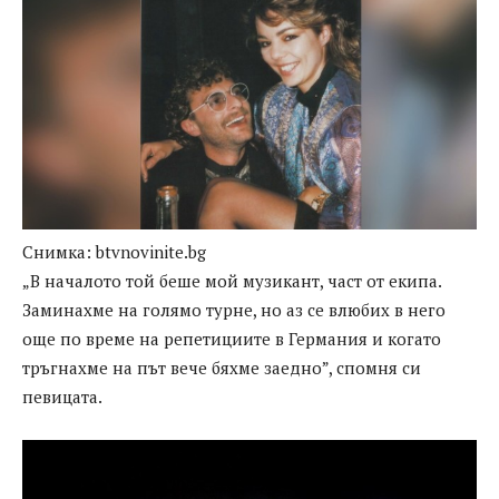
Снимка: btvnovinite.bg
„В началото той беше мой музикант, част от екипа.
Заминахме на голямо турне, но аз се влюбих в него
още по време на репетициите в Германия и когато
тръгнахме на път вече бяхме заедно”, спомня си
певицата.