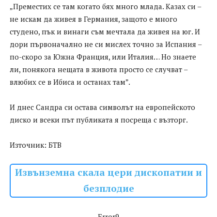
„Преместих се там когато бях много млада. Казах си –
не искам да живея в Германия, защото е много
студено, пък и винаги съм мечтала да живея на юг. И
дори първоначално не си мислех точно за Испания –
по-скоро за Южна Франция, или Италия… Но знаете
ли, понякога нещата в живота просто се случват –
влюбих се в Ибиса и останах там”.
И днес Сандра си остава символът на европейското
диско и всеки път публиката я посреща с възторг.
Източник: БТВ
Извънземна скала цери дископатии и
безплодие
Error9