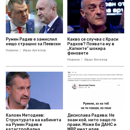
Румен Радев е замислил
Какво се случва с Краси
нещо страшно за Пеевски
Радков? Появата му в
„Капките“ шокира
Новини
Иван Ангелов
феновете
Новини
Иван Ангелов
Калоян Методиев:
Десислава Радева: Не
Структурата на кабинета
знам кой, нито защо го
на Румен Радев е
прави. Може би ДАНС и
катастрофална
МВР имат идея