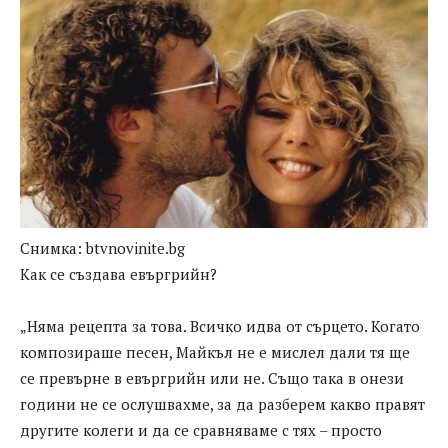
Снимка: btvnovinite.bg
Как се създава евъргрийн?
„Няма рецепта за това. Всичко идва от сърцето. Когато
композираше песен, Майкъл не е мислел дали тя ще
се превърне в евъргрийн или не. Също така в онези
години не се ослушвахме, за да разберем какво правят
другите колеги и да се сравняваме с тях – просто