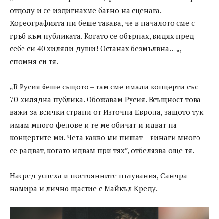
отдолу и се издигнахме бавно на сцената.
Хореографията ни беше такава, че в началото сме с
гръб към публиката. Когато се обърнах, видях пред
себе си 40 хиляди души! Останах безмълвна… „,
спомня си тя.
„В Русия беше същото – там сме имали концерти със
70-хилядна публика. Обожавам Русия. Всъщност това
важи за всички страни от Източна Европа, защото тук
имам много фенове и те ме обичат и идват на
концертите ми. Чета какво ми пишат – винаги много
се радват, когато идвам при тях”, отбелязва още тя.
Насред успеха и постоянните пътувания, Сандра
намира и лично щастие с Майкъл Креду.