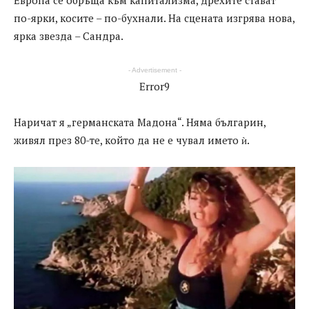
по-ярки, косите – по-бухнали. На сцената изгрява нова,
ярка звезда – Сандра.
- Advertisement -
Error9
Наричат я „германската Мадона“. Няма българин,
живял през 80-те, който да не е чувал името ѝ.