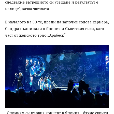
следвахме вътрешното си усещане и резултатът е
налице”, казва звездата.
В началото на 80-те, преди да започне солова кариера,
Сандра пълни зали в Япония и Съветския съюз, като
част от женското трио „Арабеск“.
„Спомням си първия концерт в Япония – бяхме скрити