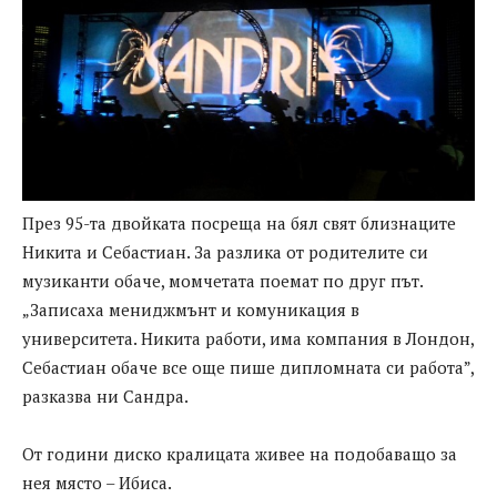
През 95-та двойката посреща на бял свят близнаците
Никита и Себастиан. За разлика от родителите си
музиканти обаче, момчетата поемат по друг път.
„Записаха мениджмънт и комуникация в
университета. Никита работи, има компания в Лондон,
Себастиан обаче все още пише дипломната си работа”,
разказва ни Сандра.
От години диско кралицата живее на подобаващо за
нея място – Ибиса.