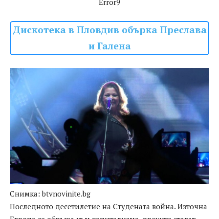
Error9
Дискотека в Пловдив обърка Преслава
и Галена
Снимка: btvnovinite.bg
Последното десетилетие на Студената война. Източна
Европа се обръща към капитализма, дрехите стават