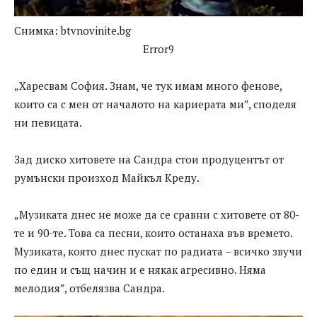
Снимка: btvnovinite.bg
Error9
„Харесвам София. Знам, че тук имам много фенове,
които са с мен от началото на кариерата ми”, споделя
ни певицата.
Зад диско хитовете на Сандра стои продуцентът от
румънски произход Майкъл Креду.
„Музиката днес не може да се сравни с хитовете от 80-
те и 90-те. Това са песни, които останаха във времето.
Музиката, която днес пускат по радиата – всичко звучи
по един и същ начин и е някак агресивно. Няма
мелодия”, отбелязва Сандра.