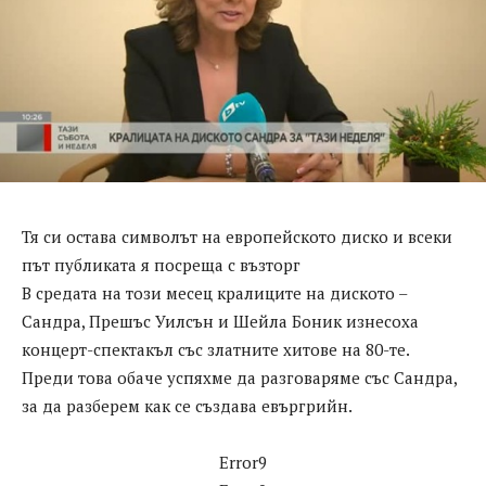
Тя си остава символът на европейското диско и всеки
път публиката я посреща с възторг
В средата на този месец кралиците на диското –
Сандра, Прешъс Уилсън и Шейла Боник изнесоха
концерт-спектакъл със златните хитове на 80-те.
Преди това обаче успяхме да разговаряме със Сандра,
за да разберем как се създава евъргрийн.
Error9