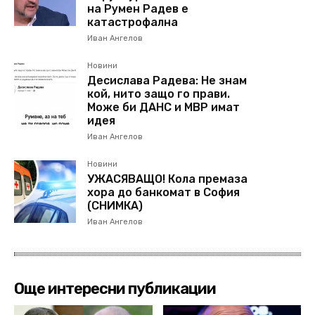
на Румен Радев е
катастрофална
Иван Ангелов
Новини
Десислава Радева: Не знам
кой, нито защо го прави.
Може би ДАНС и МВР имат
идея
Иван Ангелов
Новини
УЖАСЯВАЩО! Кола премаза
хора до банкомат в София
(СНИМКА)
Иван Ангелов
Още интересни публикации