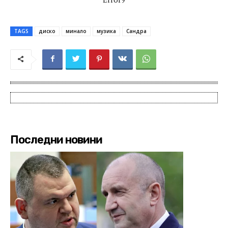
TAGS
диско
минало
музика
Сандра
Последни новини