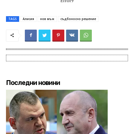
Error9
TAGS
Алисия
нов мъж
съдбоносно решение
Последни новини