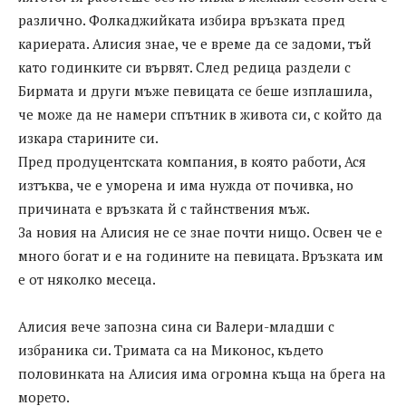
различно. Фолкаджийката избира връзката пред
кариерата. Алисия знае, че е време да се задоми, тъй
като годинките си вървят. След редица раздели с
Бирмата и други мъже певицата се беше изплашила,
че може да не намери спътник в живота си, с който да
изкара старините си.
Пред продуцентската компания, в която работи, Ася
изтъква, че е уморена и има нужда от почивка, но
причината е връзката й с тайнствения мъж.
За новия на Алисия не се знае почти нищо. Освен че е
много богат и е на годините на певицата. Връзката им
е от няколко месеца.
Алисия вече запозна сина си Валери-младши с
избраника си. Тримата са на Миконос, където
половинката на Алисия има огромна къща на брега на
морето.