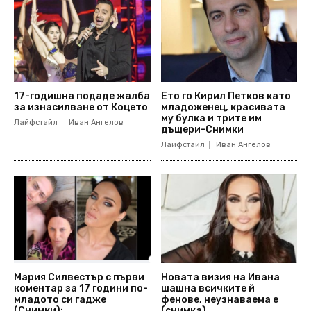
17-годишна подаде жалба
Ето го Кирил Петков като
за изнасилване от Коцето
младоженец, красивата
му булка и трите им
Лайфстайл
Иван Ангелов
дъщери-Снимки
Лайфстайл
Иван Ангелов
Мария Силвестър с първи
Новата визия на Ивана
коментар за 17 години по-
шашна всичките й
младото си гадже
фенове, неузнаваема е
(Снимки):
(снимка)