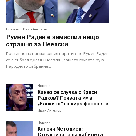
Новини
Иван Ангелов
Румен Радев е замислил нещо
страшно за Пеевски
Противно на националния наратив, че Румен Радев
се е събрал с Делян Пеевски, защото групата му в
Народното събрание...
Новини
Какво се случва с Краси
Радков? Появата му в
„Капките“ шокира феновете
Иван Ангелов
Новини
Калоян Методиев:
Структурата на кабинета