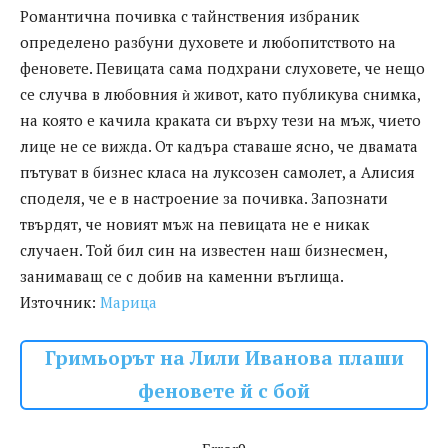
Романтична почивка с тайнствения избраник
определено разбуни духовете и любопитството на
феновете. Певицата сама подхрани слуховете, че нещо
се случва в любовния ѝ живот, като публикува снимка,
на която е качила краката си върху тези на мъж, чието
лице не се вижда. От кадъра ставаше ясно, че двамата
пътуват в бизнес класа на луксозен самолет, а Алисия
споделя, че е в настроение за почивка. Запознати
твърдят, че новият мъж на певицата не е никак
случаен. Той бил син на известен наш бизнесмен,
занимаващ се с добив на каменни въглища.
Източник:
Марица
Гримьорът на Лили Иванова плаши
феновете й с бой