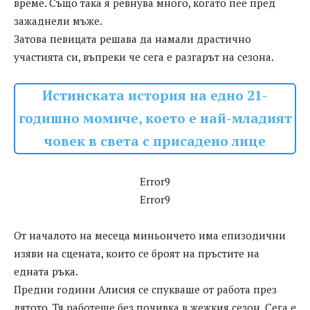
време. Също така я ревнува много, когато пее пред
зажаднели мъже.
Затова певицата решава да намали драстично
участията си, въпреки че сега е разгарът на сезона.
Истинската история на едно 21-
годишно момиче, което е най-младият
човек в света с присадено лице
Error9
Error9
От началото на месеца миньончето има епизодични
изяви на сцената, които се броят на пръстите на
едната ръка.
Предни години Алисия се спукваше от работа през
лятото. Тя работеше без почивка в жежкия сезон. Сега е