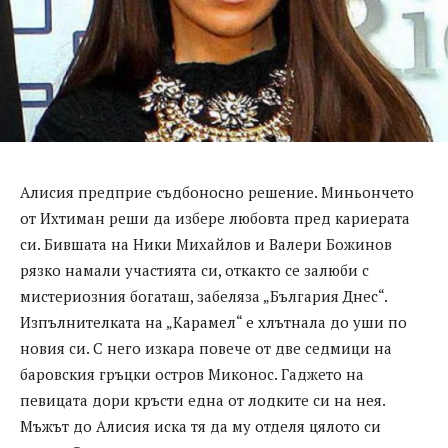
Алисия предприе съдбоносно решение. Миньончето
от Ихтиман реши да избере любовта пред кариерата
си. Бившата на Ники Михайлов и Валери Божинов
рязко намали участията си, откакто се залюби с
мистериозния богаташ, забеляза „България Днес“.
Изпълнителката на „Карамел“ е хлътнала до уши по
новия си. С него изкара повече от две седмици на
баровския гръцки остров Миконос. Гаджето на
певицата дори кръсти една от лодките си на нея.
Мъжът до Алисия иска тя да му отделя цялото си