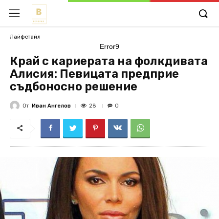
Лайфстайл
Error9
Край с кариерата на фолкдивата
Алисия: Певицата предприе
съдбоносно решение
От
Иван Ангелов
28
0