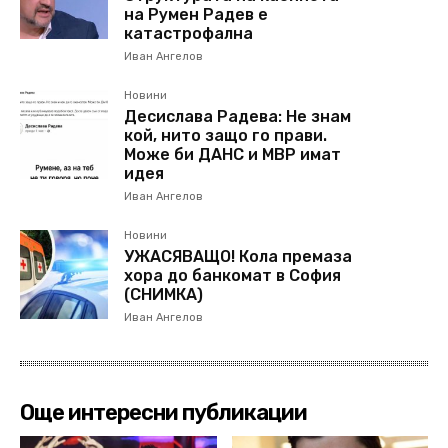
на Румен Радев е
катастрофална
Иван Ангелов
Новини
Десислава Радева: Не знам
кой, нито защо го прави.
Може би ДАНС и МВР имат
идея
Иван Ангелов
Новини
УЖАСЯВАЩО! Кола премаза
хора до банкомат в София
(СНИМКА)
Иван Ангелов
Още интересни публикации