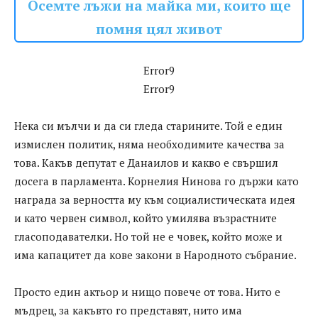
Осемте лъжи на майка ми, които ще
помня цял живот
Error9
Error9
Нека си мълчи и да си гледа старините. Той е един
измислен политик, няма необходимите качества за
това. Какъв депутат е Данаилов и какво е свършил
досега в парламента. Корнелия Нинова го държи като
награда за верността му към социалистическата идея
и като червен символ, който умилява възрастните
гласоподавателки. Но той не е човек, който може и
има капацитет да кове закони в Народното събрание.
Просто един актьор и нищо повече от това. Нито е
мъдрец, за какъвто го представят, нито има