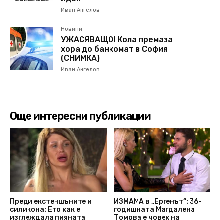
Иван Ангелов
Новини
УЖАСЯВАЩО! Кола премаза
хора до банкомат в София
(СНИМКА)
Иван Ангелов
Още интересни публикации
Преди екстеншъните и
ИЗМАМА в „Ергенът“: 36-
силикона: Ето как е
годишната Магдалена
изглеждала пияната
Томова е човек на