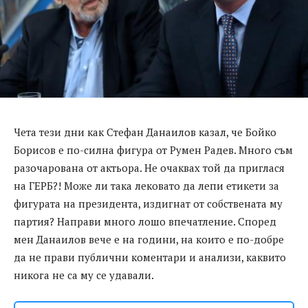
Чета тези дни как Стефан Данаилов казал, че Бойко
Борисов е по-силна фигура от Румен Радев. Много съм
разочарована от актьора. Не очаквах той да приглася
на ГЕРБ?! Може ли така лековато да лепи етикети за
фигурата на президента, издигнат от собствената му
партия? Направи много лошо впечатление. Според
мен Данаилов вече е на години, на които е по-добре
да не прави публични коментари и анализи, каквито
никога не са му се удавали.