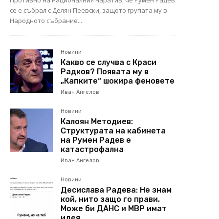
Противно на националния наратив, че Румен Радев
се е събрал с Делян Пеевски, защото групата му в
Народното събрание...
Новини
Какво се случва с Краси
Радков? Появата му в
„Капките“ шокира феновете
Иван Ангелов
Новини
Калоян Методиев:
Структурата на кабинета
на Румен Радев е
катастрофална
Иван Ангелов
Новини
Десислава Радева: Не знам
кой, нито защо го прави.
Може би ДАНС и МВР имат
идея