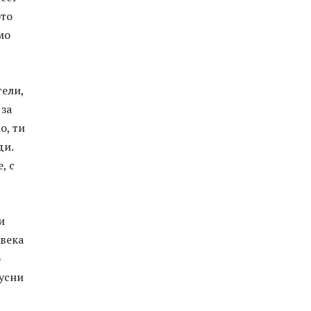
ото
мо
тели,
 за
о, ти
ди.
, с
и
овека
о
пусни