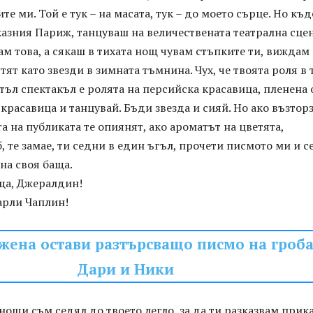
ите ми. Той е тук – на масата, тук – до моето сърце. Но къд
казния Париж, танцуваш на величествената театрална сце
ам това, а сякаш в тихата нощ чувам стъпките ти, виждам
тят като звезди в зимната тъмнина. Чух, че твоята роля в 
тъл спектакъл е ролята на персийска красавица, пленена 
 красавица и танцувай. Бъди звезда и сияй. Но ако възтор
а на публиката те опиянят, ако ароматът на цветята,
б, те замае, ти седни в един ъгъл, прочети писмото ми и с
 на своя баща.
аща, Джералдин!
арли Чаплин!
жена остави разтърсващо писмо на гроба
Дари и Ники
нощи съм седял до твоето легло, за да ти разказвам прика