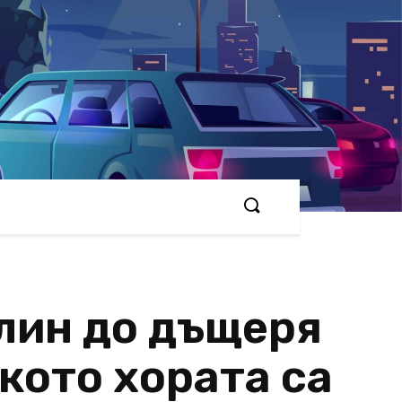
лин до дъщеря
лкото хората са