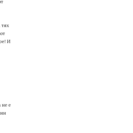
от
 тях
 от
ре! И
 не е
дин