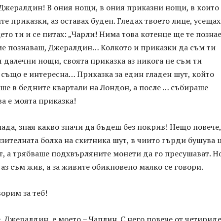
, Джералдин! В ония нощи, в ония приказни нощи, в които
те приказки, аз оставах буден. Гледах твоето лице, усещах
ето ти и се питах: „Чарли! Нима това котенце ще те позна
 ме познаваш, Джералдин… Колкото и приказки да съм ти
я далечни нощи, своята приказка аз никога не съм ти
 също е интересна… Приказка за един гладен шут, който
ше в бедните квартали на Лондон, а после … събираше
а е моята приказка!
лада, зная какво значи да бъдеш без покрив! Нещо повече,
зителната болка на скитника шут, в чиито гърди бушува 
т, а трябваше подхвърляните монети да го пресушават. Н
аз съм жив, а за живите обикновено малко се говори.
орим за теб!
, Джералдин, е моето – Чаплин. С него повече от четирид