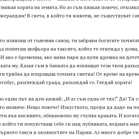
мивал хората на земята. Но аз съм плакал повече, отколк
 Джералдин! В света, в който ти живееш, не съществуват са
то излизаш от големия салон, ти забрави богатите почита
да попиташ шофьора на таксито, който те отвежда у дома,
И ако е бременна, ако няма пари да купи дрешка на детет
ката му. Казал съм в банката да изплащат тези твои разхо
 ти трябва да изпращаш точната сметка! От време на време
втобус, разглеждай града, разхождай се. Гледай хората!
 един път на ден казвай: „И аз съм една от тях!“ Да! Ти с
ето момиче. Нещо повече! Изкуството, преди да даде на ч
лети във висините, обикновено му счупва краката. И когат
 който ти почувстваш себе си над публиката, веднага на
първото такси в околностите на Париж. Аз много добре ги