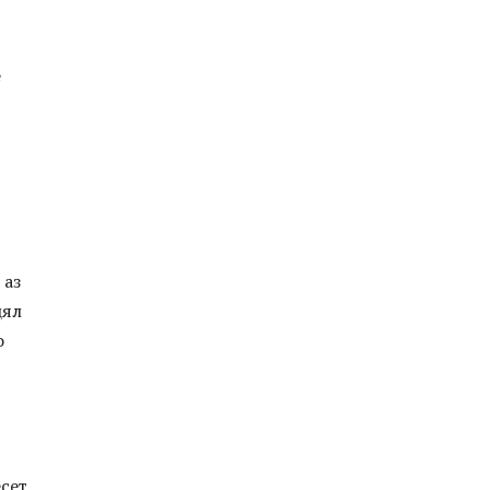
е
 аз
цял
о
есет