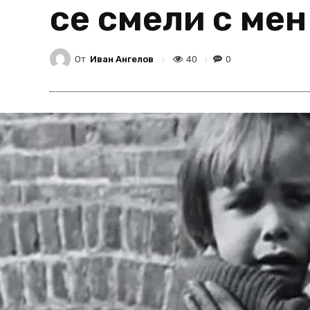
се смели с мен
От
Иван Ангелов
40
0