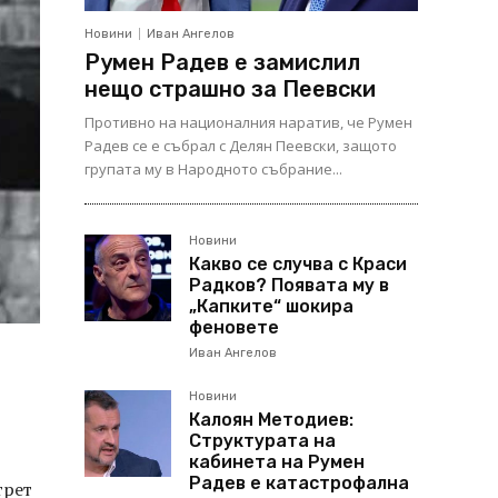
Новини
Иван Ангелов
Румен Радев е замислил
нещо страшно за Пеевски
Противно на националния наратив, че Румен
Радев се е събрал с Делян Пеевски, защото
групата му в Народното събрание...
Новини
Какво се случва с Краси
Радков? Появата му в
„Капките“ шокира
феновете
Иван Ангелов
Новини
Калоян Методиев:
Структурата на
кабинета на Румен
Радев е катастрофална
трет