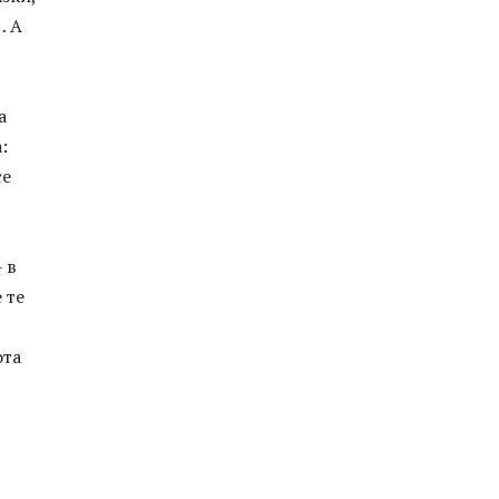
… А
а
:
се
 в
 те
ота