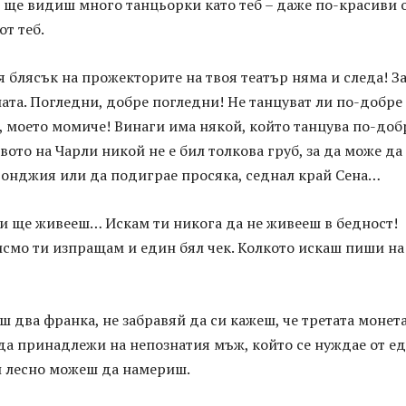
 ще видиш много танцьорки като теб – даже по-красиви 
от теб.
 блясък на прожекторите на твоя театър няма и следа! За
ата. Погледни, добре погледни! Не танцуват ли по-добре
, моето момиче! Винаги има някой, който танцува по-доб
твото на Чарли никой не е бил толкова груб, за да може да
тонджия или да подиграе просяка, седнал край Сена…
ти ще живееш… Искам ти никога да не живееш в бедност!
исмо ти изпращам и един бял чек. Колкото искаш пиши на
ш два франка, не забравяй да си кажеш, че третата монета
 да принадлежи на непознатия мъж, който се нуждае от е
и лесно можеш да намериш.