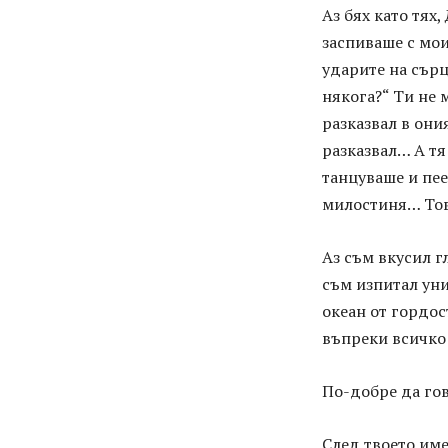
Аз бях като тях
заспиваше с мои
ударите на сърц
някога?“ Ти не
разказвал в они
разказвал… А тя
танцуваше и пее
милостиня… Тов
Аз съм вкусил г
съм изпитал уни
океан от гордос
въпреки всичко 
По-добре да гов
След твоето име