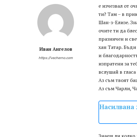
е изчезвал от оч
ти? Там – в при
Шан-з-Елизе. Зн
очите ти да блес
празничен и све
хан Татар. Бъди
Иван Ангелов
и благодарностт
https://vecherno.com
изпратени за те
вслушай в гласа
Аз съм твоят б
Аз съм Чарли, Ч
Насилвана 
Знаеш ли колко 