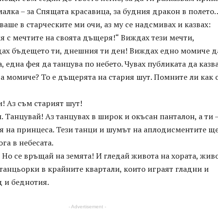
малка – за Спящата красавица, за будния дракон в полето
ваше в старческите ми очи, аз му се надсмивах и казвах:
пя с мечтите на своята дъщеря!“ Виждах тези мечти,
ах бъдещето ти, днешния ти ден! Виждах едно момиче д
, една фея да танцува по небето. Чувах публиката да казва
а момиче? То е дъщерята на стария шут. Помните ли как 
и! Аз съм старият шут!
. Танцувай! Аз танцувах в широк и окъсан панталон, а ти –
 на принцеса. Тези танци и шумът на аплодисментите ще
га в небесата.
 Но се връщай на земята! И гледай живота на хората, жив
танцьорки в крайните квартали, които играят гладни и
д и беднотия.
- Advertisement -