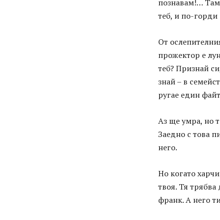
познавам!… Там
теб, и по-горди 
От ослепителния
прожектор е лун
теб? Признай си
знай – в семейс
ругае един фай
Аз ще умра, но 
Заедно с това п
него.
Но когато харчи
твоя. Тя трябва
франк. А него т