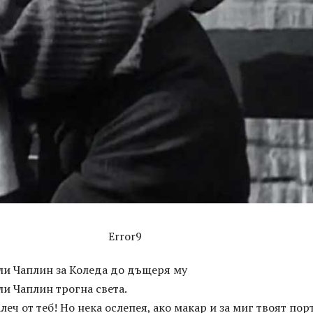
Error9
ли Чаплин за Коледа до дъщеря му
и Чаплин трогна света.
леч от теб! Но нека ослепея, ако макар и за миг твоят пор