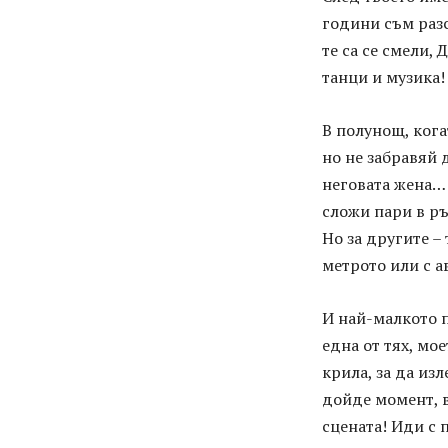
години съм разс
те са се смели,
танци и музика!
В полунощ, кога
но не забравяй 
неговата жена… 
сложи пари в ръ
Но за другите –
метрото или с а
И най-малкото по
една от тях, мо
крила, за да из
дойде момент, в
сцената! Иди с 