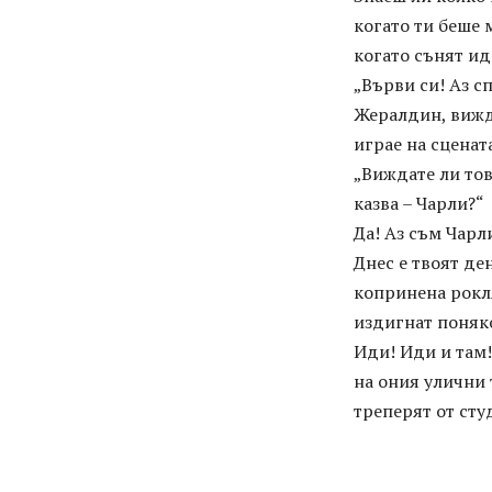
когато ти беше 
когато сънят ид
„Върви си! Аз с
Жералдин, вижд
играе на сцената
„Виждате ли тов
казва – Чарли?“
Да! Аз съм Чарл
Днес е твоят ден
копринена рокля
издигнат поняко
Иди! Иди и там!
на ония улични 
треперят от сту