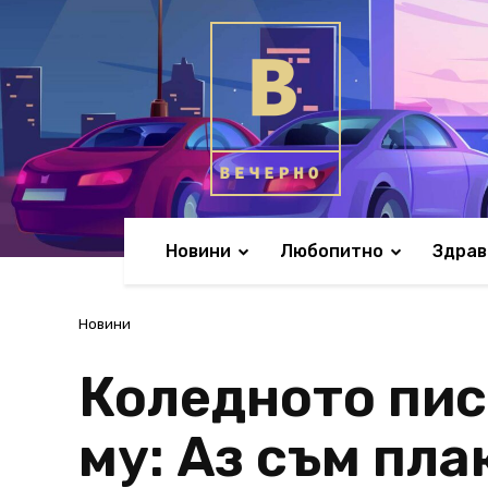
Новини
Любопитно
Здрав
Новини
Коледното пис
му: Аз съм пла