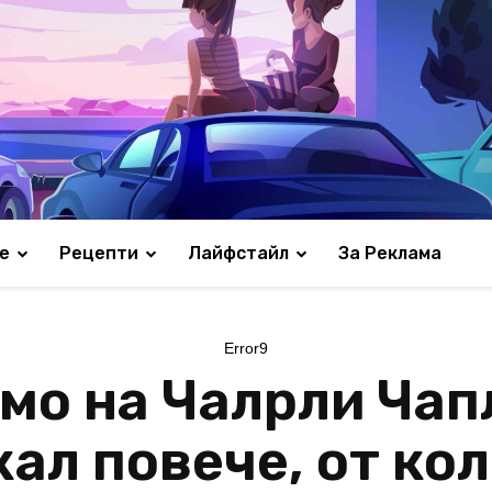
е
Рецепти
Лайфстайл
За Реклама
Error9
мо на Чалрли Чап
кал повече, от ко