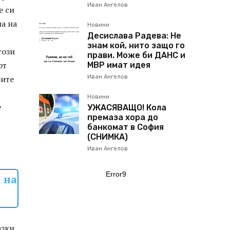
Иван Ангелов
е си
на на
Новини
Десислава Радева: Не
знам кой, нито защо го
този
прави. Може би ДАНС и
от
МВР имат идея
зите
Иван Ангелов
Новини
е
УЖАСЯВАЩО! Кола
премаза хора до
банкомат в София
(СНИМКА)
Иван Ангелов
Error9
 на
зки,