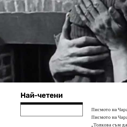
Най-четени
Писмото на Чар
Писмото на Чарл
„Толкова съм да