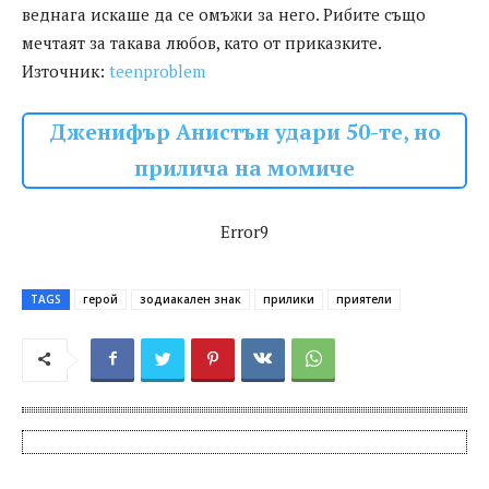
веднага искаше да се омъжи за него. Рибите също
мечтаят за такава любов, като от приказките.
Източник:
teenproblem
Дженифър Анистън удари 50-те, но
прилича на момиче
Error9
TAGS
герой
зодиакален знак
прилики
приятели