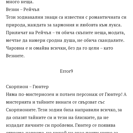
много неща.
Везни – Рейчъл
Тези зодиакални знаци са известни с романтичната си
природа, жаждата за хармония и любовта към лукса.
Приличат на Рейчъл – тя обича скъпите неща, модата,
мечтае да намери сродна душа, не обича скандалите.
Чаровна е и омайва всички, без да го цели – като
Везните.
Error9
Скорпион – Гюнтер
Няма по-мистериозен и потаен персонаж от Гюнтер! А
мистерията и тайните винаги се свързват със
Скорпионите. Тези зодии биха направили всичко, за
да опазят тайните си и тези на близките, да не
издадат личните си проблеми. Гюнтер се появява
отвреме-навреме, но никой не знае почти нищо за