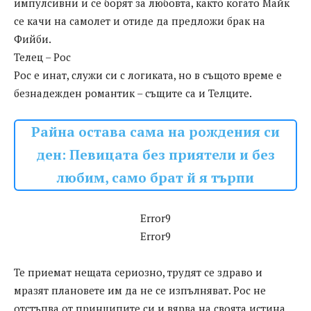
импулсивни и се борят за любовта, както когато Майк
се качи на самолет и отиде да предложи брак на
Фийби.
Телец – Рос
Рос е инат, служи си с логиката, но в същото време е
безнадежден романтик – същите са и Телците.
Райна остава сама на рождения си
ден: Певицата без приятели и без
любим, само брат й я търпи
Error9
Error9
Те приемат нещата сериозно, трудят се здраво и
мразят плановете им да не се изпълняват. Рос не
отстъпва от принципите си и вярва на своята истина,