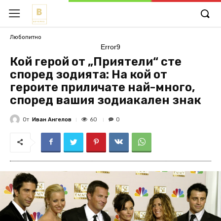
Любопитно
Error9
Кой герой от „Приятели“ сте
според зодията: На кой от
героите приличате най-много,
според вашия зодиакален знак
От
Иван Ангелов
60
0