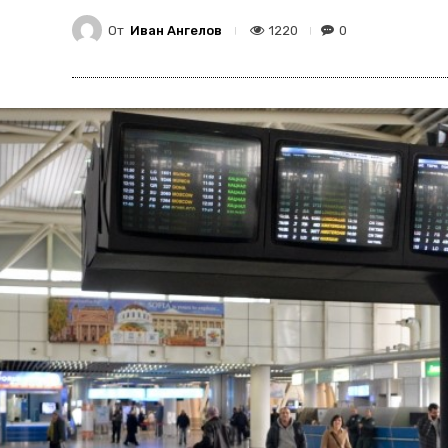
От
Иван Ангелов
1220
0