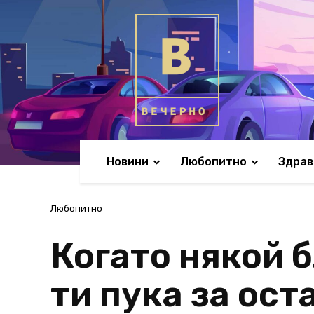
Новини
Любопитно
Здрав
Любопитно
Когато някой б
ти пука за ост