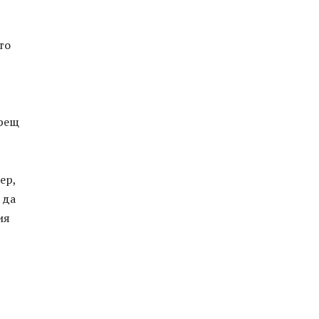
то
орещ
ер,
 да
ия