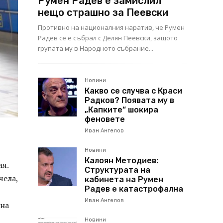
Румен Радев е замислил
нещо страшно за Пеевски
Противно на националния наратив, че Румен
Радев се е събрал с Делян Пеевски, защото
групата му в Народното събрание...
Новини
Какво се случва с Краси
Радков? Появата му в
„Капките“ шокира
феновете
Иван Ангелов
Новини
Калоян Методиев:
ия.
Структурата на
чела,
кабинета на Румен
Радев е катастрофална
Иван Ангелов
 на
Новини