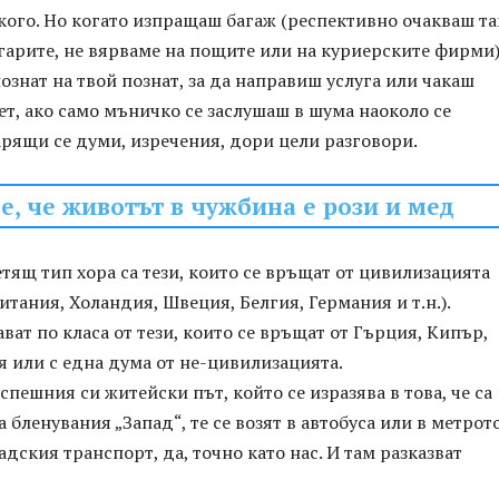
ого. Но когато изпращаш багаж (респективно очакваш та
гарите, не вярваме на пощите или на куриерските фирми)
знат на твой познат, за да направиш услуга или чакаш
т, ако само мъничко се заслушаш в шума наоколо се
рящи се думи, изречения, дори цели разговори.
е, че животът в чужбина е рози и мед
ящ тип хора са тези, които се връщат от цивилизацията
тания, Холандия, Швеция, Белгия, Германия и т.н.).
ават по класа от тези, които се връщат от Гърция, Кипър,
 или с една дума от не-цивилизацията.
спешния си житейски път, който се изразява в това, че са
 бленувания „Запад“, те се возят в автобуса или в метрото
радския транспорт, да, точно като нас. И там разказват