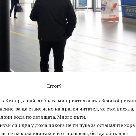
Error9
 в Кипър, а най-добрата ми приятелка във Великобритан
ение, за да стане ясно на драгия читател, че съм висяла, 
алони вода по летищата. Много пъти.
изък си идва у дома никога не ти пука за останалите хора
аш се на кола или такси и отпрашваш, без да обръщаш