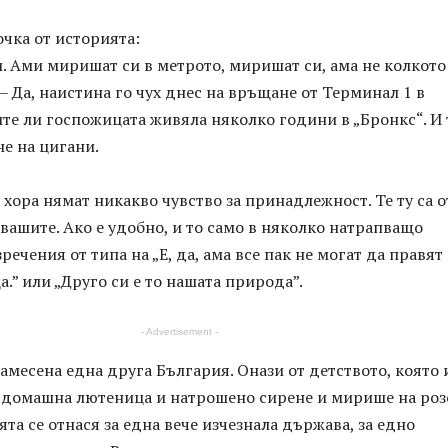
чка от историята:
. Ами миришат си в метрото, миришат си, ама не колкото
– Да, наистина го чух днес на връщане от Терминал 1 в
ите ли госпожицата живяла няколко години в „Бронкс“. И
е на цигани.
и хора нямат никакво чувство за принадлежност. Те ту са о
т вашите. Ако е удобно, и то само в няколко натрапващо
речения от типа на „Е, да, ама все пак не могат да правят
.” или „Друго си е то нашата природа”.
- Advertisement -
 замесена една друга България. Онази от детството, която
с домашна лютеница и натрошено сирене и мирише на роз
ята се отнася за една вече изчезнала държава, за едно