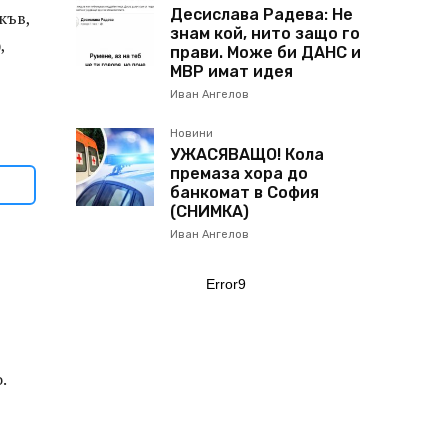
Десислава Радева: Не
къв,
знам кой, нито защо го
,
прави. Може би ДАНС и
МВР имат идея
Иван Ангелов
Новини
УЖАСЯВАЩО! Кола
премаза хора до
банкомат в София
(СНИМКА)
Иван Ангелов
Error9
.