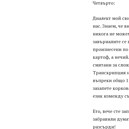
Четвърто:
Диалект мой сви
нас. Знаем, че 
никога не можем
завърналите се 
произнесени по
картоф, а нечий
смятани за сложн
Транскрипция на
въпреки общо 12
захапете корков
език измежду съг
Ето, вече сте з
забравили дума
разсърди!