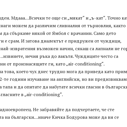
ден. Мдааа…Всички те още си „мякат“ и „ъ-кат“. Точно ка
винаги можем да различим сливналия от търновлия, както
 да сбъркаме някой от Ямбол с врачанин. Само дето
ги е срам. И затова диалектът е придружен от чуждици,
 най-извратения възможен начин, сякаш са лапнали не г
…извинете, нечия ръка до лакътя. Чуждиците често са
и от произнасящите ги, като „air-conditioning“.
 това, което чух днес трудно мога да приведа като прим
-те години изучаване на английски, но ви предизвиквам
а тапа и да опитате да набутате всички гласни в българск
ласните в „air-conditioning“.
ападноевропеец. Не забравяйте да подчертаете, че сте
та на български…иначе Кичка Бодурова може да ви се