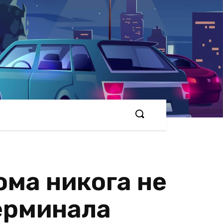
ома никога не
терминала