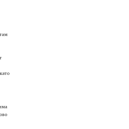
 там
т
 като
 има
ово