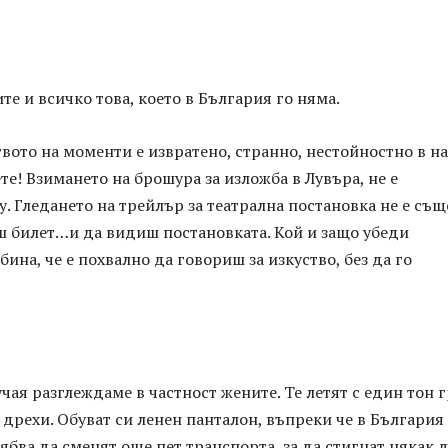
ите и всичко това, което в България го няма.
вото на моменти е извратено, странно, нестойностно в н
те! Взимането на брошура за изложба в Лувъра, не е
. Гледането на трейлър за театрална постановка не е същ
ш билет…и да видиш постановката. Кой и защо убеди
бина, че е похвално да говориш за изкуство, без да го
учая разглеждаме в частност жените. Те летят с един тон 
 дрехи. Обуват си ленен панталон, въпреки че в България 
рябва да сменят още пет транспорта, за да стигнат някак 