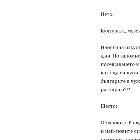
Пето:
Културата, музе
Наистина изкуст
дни. Но запомне
посещаването му
като да си купи
българите в чуж
разбираш?!?
Шесто:
Облеклото. В сл
и най-новите си
ноември, а те т