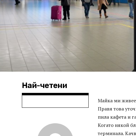
Най-четени
Майка ми живее
Правя това уточн
пила кафета и г
Когато някой бл
терминала. Качв