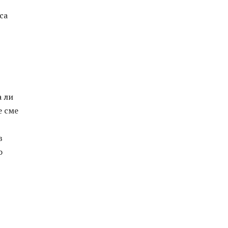
са
а ли
е сме
в
о