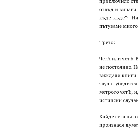
приключило отд
отвъд и винаги 
къде-къде”; „Ни
пътуваме много 
Трето:
ЧетА или четЪ. 
не постоянно. Н
виждали книги с
звучат убедител
метрото четЪ, и,
истински случай
Хайде сега няко
произнася думат