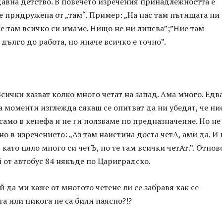
авна детство. В повечето изречения принадлежността е
е придружена от „там“. Пример: „На нас там пътищата ни 
е там всичко си имаме. Нищо не ни липсва”;”Ние там
дълго до работа, но иначе всичко е точно”.
Всички казват колко много четат на запад. Ама много. Едв
а моменти изглежда сякаш се опитват да ни убедят, че ни
амо в кенефа и не ги ползваме по предназначение. Но не
но в изречението: „Аз там наистина доста четА, ами да. И 
 като цяло много си четЪ, но те там всички четАт.”. Отнов
 от автобус 84 някъде по Цариградско.
й да ми каже от многото четене ли се забравя как се
а или никога не са били наясно?!?