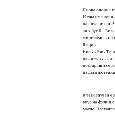
Първа опорна то
И там има черни
нашите цигани! 
автобус 84. Вид
миришело… но н
Второ:
Ние vs. Вие. Тез
нашите, ту са о
повтарящи се из
нашата лютеница
В тези случаи е
вкус на филии 
масло. Носталги