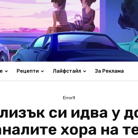
е
Рецепти
Лайфстайл
За Реклама
Error9
лизък си идва у д
аналите хора на 