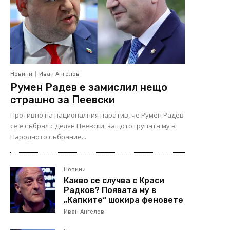
Новини
Иван Ангелов
Румен Радев е замислил нещо
страшно за Пеевски
Противно на националния наратив, че Румен Радев
се е събрал с Делян Пеевски, защото групата му в
Народното събрание...
Новини
Какво се случва с Краси
Радков? Появата му в
„Капките“ шокира феновете
Иван Ангелов