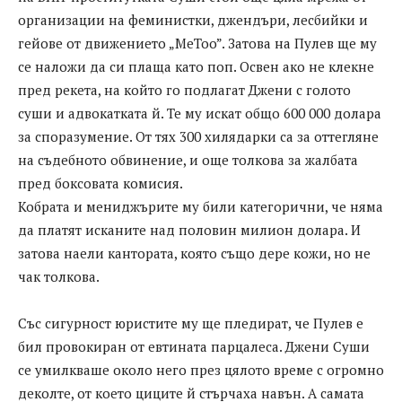
организации на феминистки, джендъри, лесбийки и
гейове от движението „MeToo”. Затова на Пулев ще му
се наложи да си плаща като поп. Освен ако не клекне
пред рекета, на който го подлагат Джени с голото
суши и адвокатката й. Те му искат общо 600 000 долара
за споразумение. От тях 300 хилядарки са за оттегляне
на съдебното обвинение, и още толкова за жалбата
пред боксовата комисия.
Кобрата и мениджърите му били категорични, че няма
да платят исканите над половин милион долара. И
затова наели кантората, която също дере кожи, но не
чак толкова.
Със сигурност юристите му ще пледират, че Пулев е
бил провокиран от евтината парцалеса. Джени Суши
се умилкваше около него през цялото време с огромно
деколте, от което циците й стърчаха навън. А самата