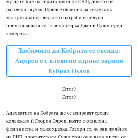
му да се бие на територията на САЩ, докато не
разгледа случая. Пулев е обвинен за сексуално
малтретиране, след като награби и целуна
представящата се за репортерка Джени Суши пред
камерата.
Любимата на Кобрата се съсипа:
Андреа е с влошено здраве заради
Кубрат Пулев
Error9
Error9
Адвокатите на Кобрата ще се изправят срещу
колежката й Глория Олред, която е отявлена
феминистка и мъжемразка. Говори се, че зад жалбите
на ВИП-проститутката Суши стои още цяла мрежа от