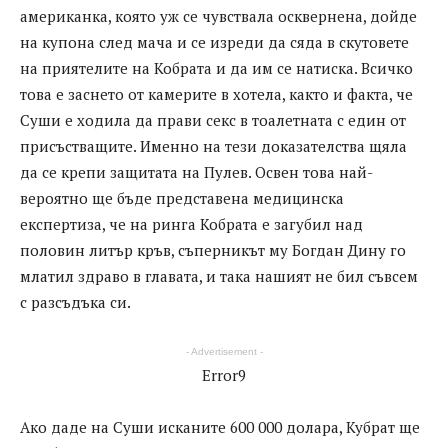
американка, която уж се чувствала осквернена, дойде
на купона след мача и се изреди да сяда в скутовете
на приятелите на Кобрата и да им се натиска. Всичко
това е заснето от камерите в хотела, както и факта, че
Суши е ходила да прави секс в тоалетната с един от
присъстващите. Именно на тези доказателства щяла
да се крепи защитата на Пулев. Освен това най-
вероятно ще бъде представена медицинска
експертиза, че на ринга Кобрата е загубил над
половин литър кръв, съперникът му Богдан Дину го
млатил здраво в главата, и така нашият не бил съвсем
с разсъдъка си.
- Advertisement -
Error9
Ако даде на Суши исканите 600 000 долара, Кубрат ще