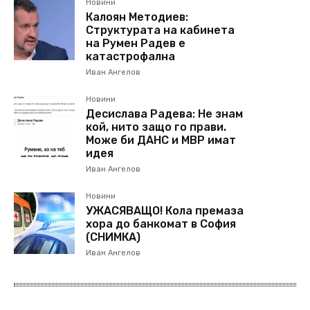
Новини
Калоян Методиев:
Структурата на кабинета
на Румен Радев е
катастрофална
Иван Ангелов
Новини
Десислава Радева: Не знам
кой, нито защо го прави.
Може би ДАНС и МВР имат
идея
Иван Ангелов
Новини
УЖАСЯВАЩО! Кола премаза
хора до банкомат в София
(СНИМКА)
Иван Ангелов