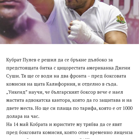
Кубрат Пулев е решил да се бръкне дълбоко за
предстоящата битка с цицорестата американка Джени
Суши. Тя ще се води на два фронта – пред боксовата
комисия на щата Калифорния, и отделно в съда.
„Уикенд” научи, че българският боксор вече е наел
мастита адвокатска кантора, която да го защитава и на
двете места. Но ще си плаща по тарифа, която е от 1000
долара на час.
На 14 май Кобрата и юристите му трябва да се явят
пред боксовата комисия, която отне временно лиценза