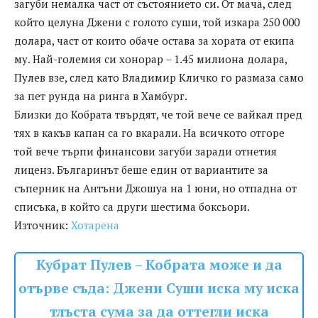
загуби немалка част от състоянието си. От мача, след
който целуна Джени с голото суши, той изкара 250 000
долара, част от които обаче остава за хората от екипа
му. Най-големия си хонорар – 1.45 милиона долара,
Пулев взе, след като Владимир Кличко го размаза само
за пет рунда на ринга в Хамбург.
Близки до Кобрата твърдят, че той вече се вайкал пред
тях в какъв капан са го вкарали. На всичкото отгоре
той вече търпи финансови загуби заради отнетия
лиценз. Българинът беше един от вариантите за
съперник на Антъни Джошуа на 1 юни, но отпадна от
списъка, в който са други шестима боксьори.
Източник:
Хотарена
Кубрат Пулев – Кобрата може и да
отърве съда: Джени Суши иска му иска
тлъста сума за да оттегли иска