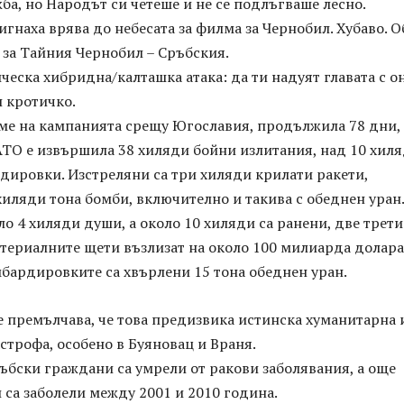
ба, но Народът си четеше и не се подлъгваше лесно.
дигнаха врява до небесата за филма за Чернобил. Хубаво. О
 за Тайния Чернобил – Сръбския.
ическа хибридна/калташка атака: да ти надуят главата с о
ш кротичко.
еме на кампанията срещу Югославия, продължила 78 дни,
АТО е извършила 38 хиляди бойни излитания, над 10 хил
рдировки. Изстреляни са три хиляди крилати ракети,
хиляди тона бомби, включително и такива с обеднен уран
ло 4 хиляди души, а около 10 хиляди са ранени, две трети
териалните щети възлизат на около 100 милиарда долара
бардировките са хвърлени 15 тона обеднен уран.
 премълчава, че това предизвика истинска хуманитарна 
строфа, особено в Буяновац и Враня.
ъбски граждани са умрели от ракови заболявания, а още
 са заболели между 2001 и 2010 година.