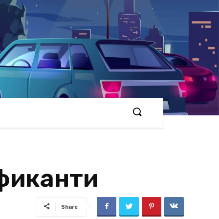
афиканти
Share