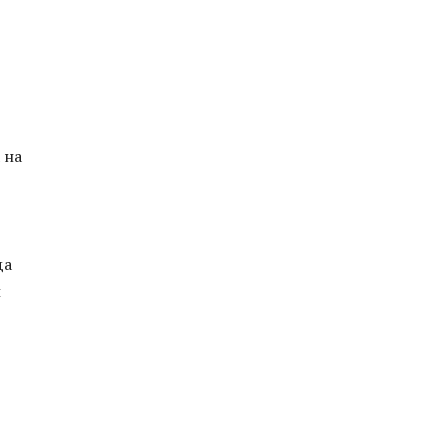
 на
да
и