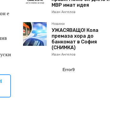
МВР имат идея
он е
Иван Ангелов
Новини
УЖАСЯВАЩО! Кола
премаза хора до
шив
банкомат в София
(СНИМКА)
руски
Иван Ангелов
Error9
и