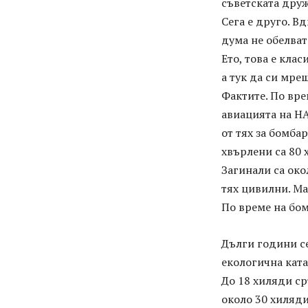
съветската друж
Сега е друго. В
дума не обелват
Ето, това е клас
а тук да си мре
Фактите. По вр
авиацията на Н
от тях за бомба
хвърлени са 80 
Загинали са око
тях цивилни. Ма
По време на бом
Дълги години се
екологична ката
До 18 хиляди ср
около 30 хиляди