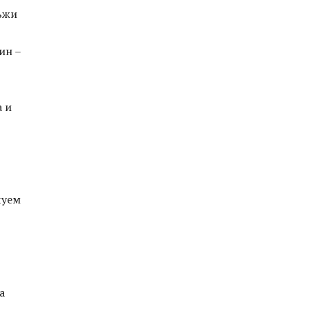
ъжи
ин –
а и
чуем
а