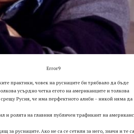
Error9
ите практики, човек на руснаците би трябвало да бъде
олкова усърдно четка егото на американците и толкова
 срещу Русия, че има перфектното алиби – никой няма да 
ил и ролята на главния публичен трафикант на американ
 за руснаците. Ако не са се сетили за него, значи и те са