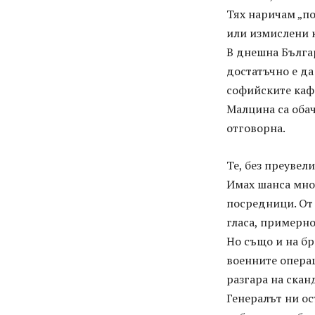
Тях наричам „п
или измислени 
В днешна Бълга
достатъчно е да
софийските каф
Малцина са обач
отговорна.
Те, без преувел
Имах шанса мно
посредници. От 
гласа, примерно
Но също и на б
военните операц
разгара на скан
Генералът ни ос