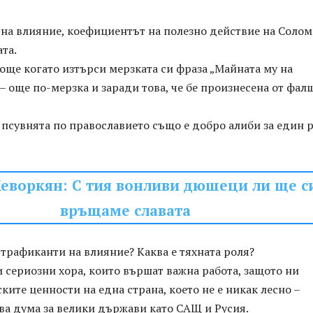
на влияние, коефициентът на полезно действие на Солом
та.
 още когато изтърси мерзката си фраза „Майната му на
– още по-мерзка и заради това, че бе произнесена от фал
псувнята по православието също е добро алиби за един 
еворкян: С тия вонливи дюшеци ли ще с
връщаме славата
трафиканти на влияние? Каква е тяхната роля?
 сериозни хора, които вършат важна работа, защото ни
ките ценности на една страна, което не е никак лесно –
ава дума за велики държави като САЩ и Русия.