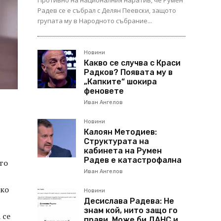
Противно на националния наратив, че Румен
Радев се е събрал с Делян Пеевски, защото
групата му в Народното събрание...
Новини
Какво се случва с Краси
Радков? Появата му в
„Капките“ шокира
феновете
Иван Ангелов
Новини
Калоян Методиев:
Структурата на
кабинета на Румен
Радев е катастрофална
го
Иван Ангелов
ско
Новини
Десислава Радева: Не
знам кой, нито защо го
 се
прави. Може би ДАНС и