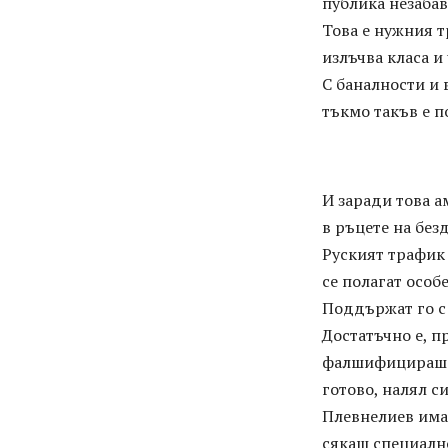
публика незабав
Това е нужния т
излъчва класа и
С баналности и
тъкмо такъв е 
И заради това а
в ръцете на без
Руският трафик 
се полагат особ
Поддържат го с
Достатъчно е, п
фалшифицираш д
готово, налял с
Плевнелиев има
сякаш специално