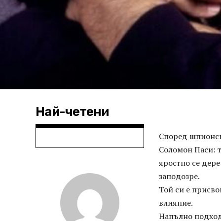
Най-четени
Според шпионск
Соломон Паси: т
яростно се дере
заподозре.
Той си е присво
влияние.
Напълно подходящ