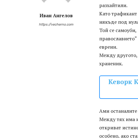
разхайтили.
Като трафикант 
Иван Ангелов
някъде под нула
https://vecherno.com
Той се самоуби,
православието“ 
евреин.
Между другото, 
храненик.
Кеворк К
Ами останалите 
Между тях има и
откриват истинс
особено, ако ст