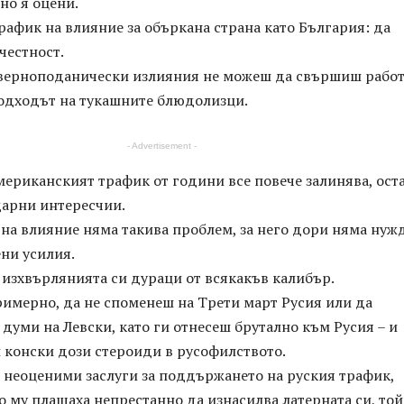
но я оцени.
рафик на влияние за объркана страна като България: да
 честност.
 верноподанически излияния не можеш да свършиш работа
подходът на тукашните блюдолизци.
- Advertisement -
мериканският трафик от години все повече залинява, ост
дарни интересчии.
на влияние няма такива проблем, за него дори няма нуж
ени усилия.
 изхвърлянията си дураци от всякакъв калибър.
римерно, да не споменеш на Трети март Русия или да
уми на Левски, като ги отнесеш брутално към Русия – и
и конски дози стероиди в русофилството.
 неоценими заслуги за поддържането на руския трафик,
 му плащаха непрестанно да изнасилва латерната си, той