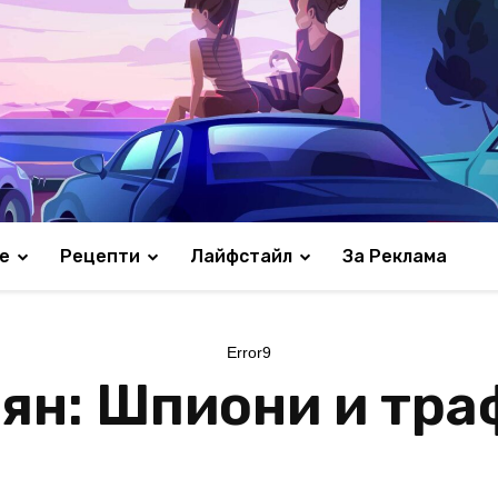
е
Рецепти
Лайфстайл
За Реклама
Error9
ян: Шпиони и тр