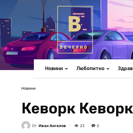
Новини
Любопитно
Здрав
Новини
Кеворк Кеворк
От
Иван Ангелов
23
0