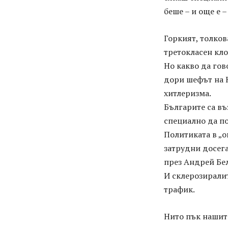
беше – и още е 
Горкият, толков
третокласен кло
Но какво да гов
дори шефът на Н
хитлеризма.
Българите са въ
специално да п
Политиката в „
затрудни досега
през Андрей Бе
И склерозиралит
трафик.
Нито пък нашите