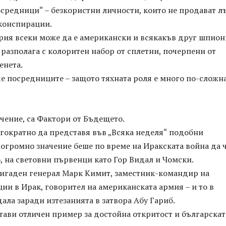
осредници“ – безкористни личности, които не продават л
конспирации.
рия всеки може да е американски и всякакъв друг шпион
 разполага с колоритен набор от сплетни, почерпени от
енета.
е посредниците – защото тяхната роля е много по-сложн
ичение, са Фактори от Бъдещето.
гократно да представя във „Всяка неделя“ подобни
огромно значение беше по време на Иракската война да 
, на световни първенци като Гор Видал и Чомски.
ригаден генерал Марк Кимит, заместник-командир на
ии в Ирак, говорител на американската армия – и то в
дала заради изтезанията в затвора Абу Гариб.
тави отличен пример за достойна откритост и българскат