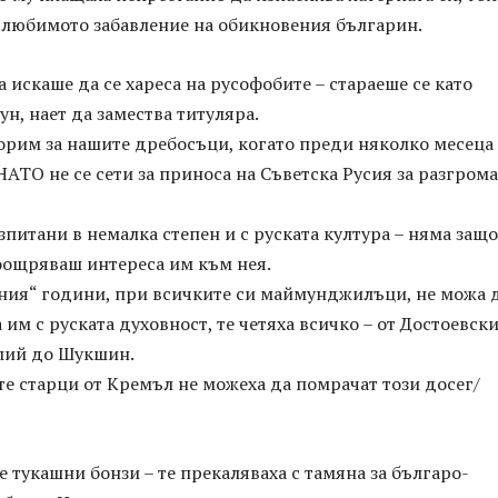
– любимото забавление на обикновения българин.
а искаше да се хареса на русофобите – стараеше се като
ун, нает да замества титуляра.
орим за нашите дребосъци, когато преди няколко месеца
АТО не се сети за приноса на Съветска Русия за разгрома
зпитани в немалка степен и с руската култура – няма защо
оощряваш интереса им към нея.
ония“ години, при всичките си маймунджилъци, не можа 
 им с руската духовност, те четяха всичко – от Достоевск
лий до Шукшин.
е старци от Кремъл не можеха да помрачат този досег/
 тукашни бонзи – те прекаляваха с тамяна за българо-