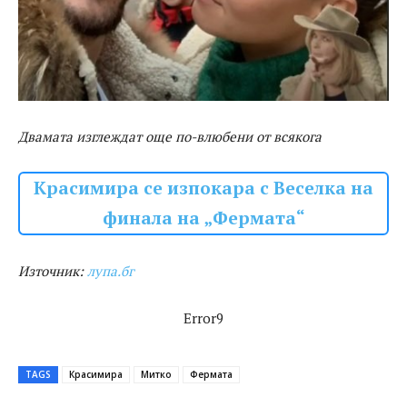
Двамата изглеждат още по-влюбени от всякога
Кpacимиpa се изпокара с Веселка на
финала на „Фермата“
Източник:
лупа.бг
Error9
TAGS
Красимира
Митко
Фермата