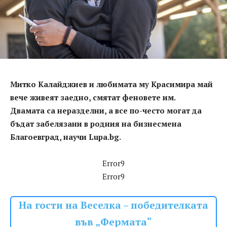
Митко Калайджиев и любимата му Красимира май
вече живеят заедно, смятат феновете им.
Двамата са неразделни, а все по-често могат да
бъдат забелязани в родния на бизнесмена
Благоевград, научи Lupa.bg.
Error9
Error9
На гости на Веселка – победителката
във „Фермата“