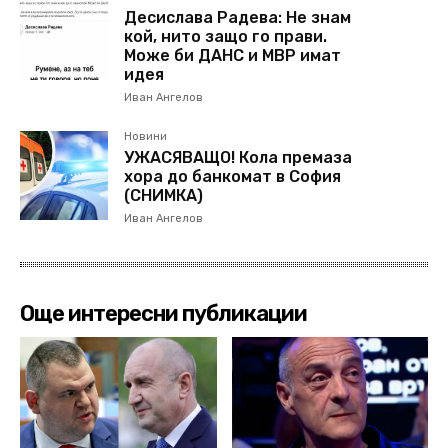
Десислава Радева: Не знам
кой, нито защо го прави.
Може би ДАНС и МВР имат
идея
Иван Ангелов
Новини
УЖАСЯВАЩО! Кола премаза
хора до банкомат в София
(СНИМКА)
Иван Ангелов
Още интересни публикации