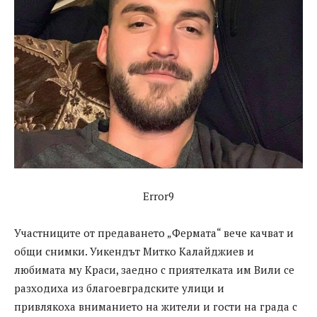
Error9
Участниците от предаването „Фермата“ вече качват и
общи снимки. Уикендът Митко Калайджиев и
любимата му Краси, заедно с приятелката им Вили се
разходиха из благоевградските улици и
привлякоха вниманието на жители и гости на града с