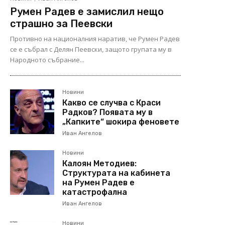
Румен Радев е замислил нещо
страшно за Пеевски
Противно на националния наратив, че Румен Радев
се е събрал с Делян Пеевски, защото групата му в
Народното събрание...
Новини
Какво се случва с Краси
Радков? Появата му в
„Капките“ шокира феновете
Иван Ангелов
Новини
Калоян Методиев:
Структурата на кабинета
на Румен Радев е
катастрофална
Иван Ангелов
Новини