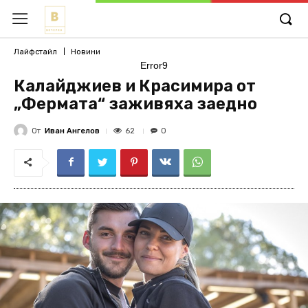
Лайфстайл
Новини
Error9
Калайджиев и Красимира от
„Фермата“ заживяха заедно
От
Иван Ангелов
62
0