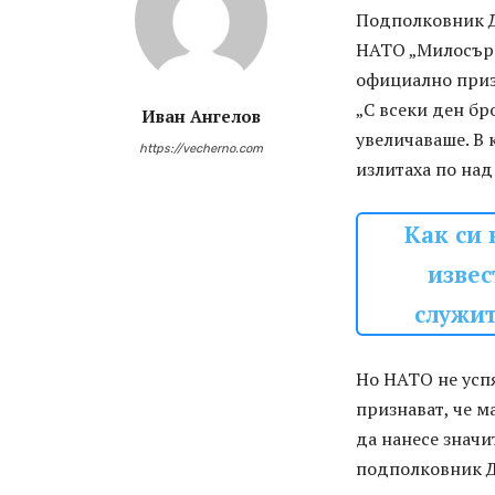
Подполковник Д
НАТО „Милосърде
официално призн
„С всеки ден бр
Иван Ангелов
увеличаваше. В 
https://vecherno.com
излитаха по над
Как си
извес
служит
Но НАТО не усп
признават, че м
да нанесе значи
подполковник Д