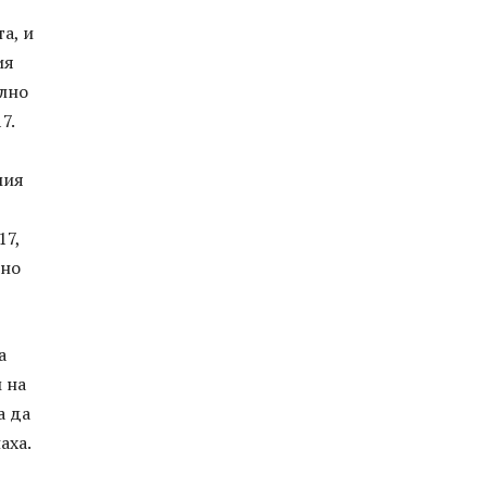
а, и
ия
ално
7.
мия
17,
дно
а
 на
а да
аха.