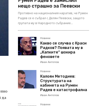
Румен Радев е замислил
нещо страшно за Пеевски
Противно на националния наратив, че Румен
Радев се е събрал с Делян Пеевски, защото
групата му в Народното събрание...
Новини
Какво се случва с Краси
Радков? Появата му в
„Капките“ шокира
феновете
Иван Ангелов
Новини
Калоян Методиев:
Структурата на
кабинета на Румен
Радев е катастрофална
елно
Иван Ангелов
й да
Новини