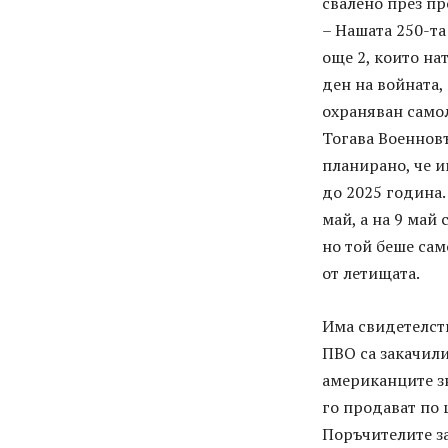
свалено през пр
– Нашата 250-та
още 2, които на
ден на войната,
охраняван самол
Тогава Военновъ
планирано, че и
до 2025 година.
май, а на 9 май
но той беше сам
от летищата.
Има свидетелств
ПВО са закачили
американците зн
го продават по 
Поръчителите за