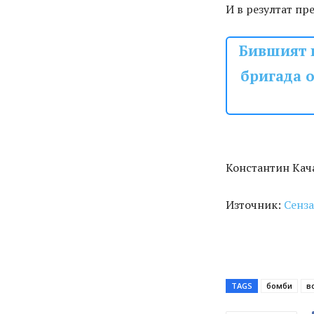
И в резултат пр
Бившият 
бригада 
Константин Кач
Източник:
Сенз
TAGS
бомби
в