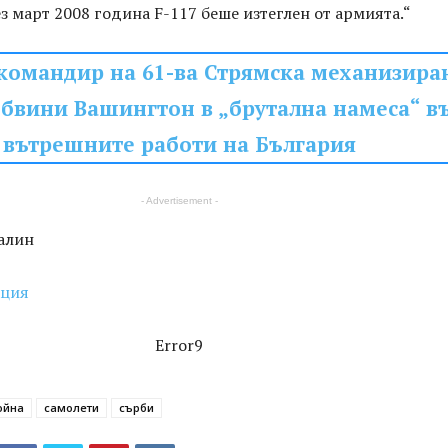
ез март 2008 година F-117 беше изтеглен от армията.“
командир на 61-ва Стрямска механизира
обвини Вашингтон в „брутална намеса“ в
вътрешните работи на България
- Advertisement -
алин
ация
Error9
ойна
самолети
сърби