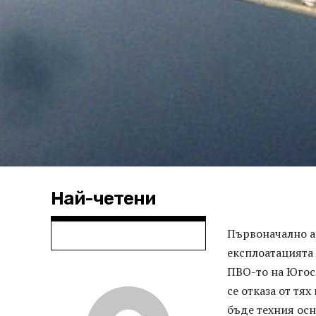
Най-четени
Първоначално а
експлоатацията 
ПВО-то на Югос
се отказа от тя
бъде техния осн