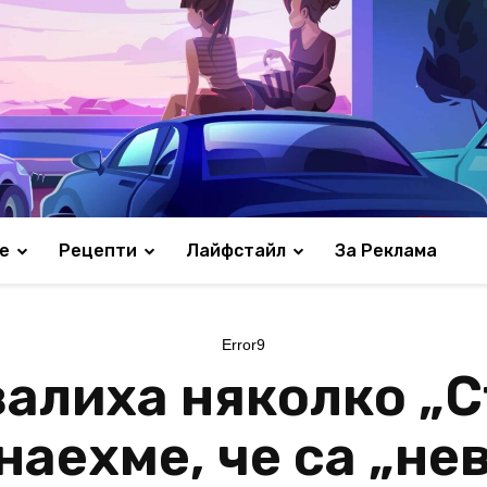
е
Рецепти
Лайфстайл
За Реклама
Error9
алиха няколко „С
наехме, че са „н