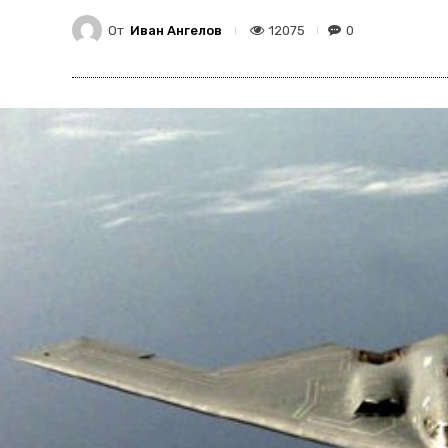
От
Иван Ангелов
12075
0