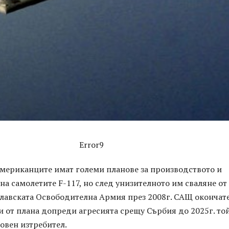
Error9
мериканците имат големи планове за производството и
на самолетите F-117, но след унизителното им сваляне от
лавската Освободителна Армия през 2008г. САЩ окончат
х и от плана допреди агресията срещу Сърбия до 2025г. то
овен изтребител.