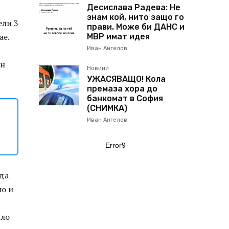
Десислава Радева: Не
знам кой, нито защо го
ели 3
прави. Може би ДАНС и
ае.
МВР имат идея
Иван Ангелов
ен
Новини
УЖАСЯВАЩО! Кола
премаза хора до
банкомат в София
(СНИМКА)
Иван Ангелов
Error9
 да
но и
ило