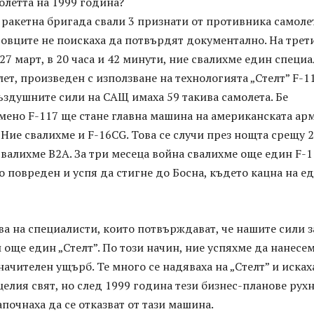
олетта на 1999 година?
 ракетна бригада свали 3 признати от противника самолет
товците не поискаха да потвърдят документално. На трет
 27 март, в 20 часа и 42 минути, ние свалихме един специ
ет, произведен с използване на технологията „Стелт” F-11
здушните сили на САЩ имаха 59 такива самолета. Бе
мено F-117 ще стане главна машина на американската ар
 Ние свалихме и F-16CG. Това се случи през нощта срещу 2
 свалихме В2А. За три месеца война свалихме още един F-1
о повреден и успя да стигне до Босна, където кацна на е
а на специалисти, които потвърждават, че нашите сили з
 още един „Стелт”. По този начин, ние успяхме да нанесем
ачителен ущърб. Те много се надяваха на „Стелт” и исках
целия свят, но след 1999 година тези бизнес-планове рухн
почнаха да се отказват от тази машина.