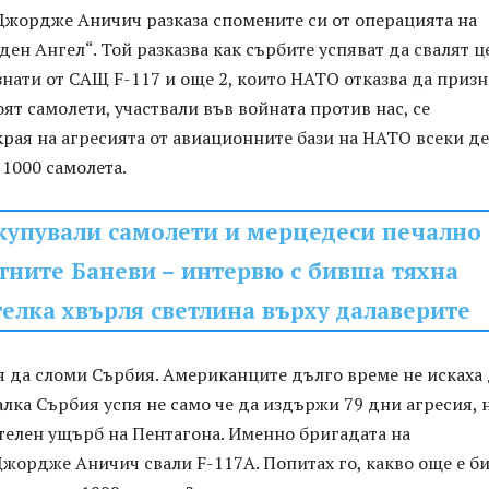
жордже Аничич разказа спомените си от операцията на
н Ангел“. Той разказва как сърбите успяват да свалят ц
ати от САЩ F-117 и още 2, които НАТО отказва да призн
оят самолети, участвали във войната против нас, се
края на агресията от авиационните бази на НАТО всеки д
 1000 самолета.
 купували самолети и мерцедеси печално
тните Баневи – интервю с бивша тяхна
елка хвърля светлина върху далаверите
я да сломи Сърбия. Американците дълго време не искаха
алка Сърбия успя не само че да издържи 79 дни агресия, 
телен ущърб на Пентагона. Именно бригадата на
жордже Аничич свали F-117А. Попитах го, какво още е б