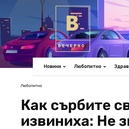
Новини
Любопитно
Здрав
Любопитно
Как сърбите св
извиниха: Не з