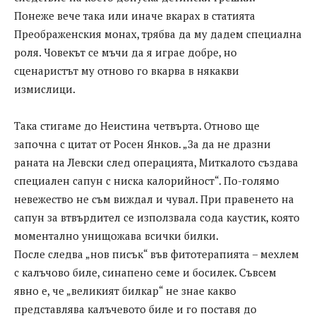
Понеже вече така или иначе вкарах в статията
Преображенския монах, трябва да му дадем специална
роля. Човекът се мъчи да я играе добре, но
сценаристът му отново го вкарва в някакви
измислици.
Така стигаме до Неистина четвърта. Отново ще
започна с цитат от Росен Янков. „За да не дразни
раната на Левски след операцията, Миткалото създава
специален сапун с ниска калорийност“. По-голямо
невежество не съм виждал и чувал. При правенето на
сапун за втвърдител се използвала сода каустик, която
моментално унищожава всички билки.
После следва „нов писък“ във фитотерапията – мехлем
с калъчово биле, синапено семе и босилек. Съвсем
явно е, че „великият билкар“ не знае какво
представлява калъчевото биле и го поставя до