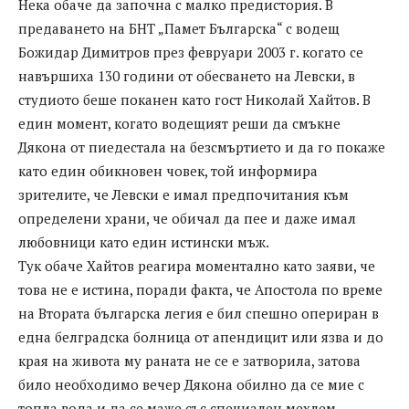
Нека обаче да започна с малко предистория. В
предаването на БНТ „Памет Българска“ с водещ
Божидар Димитров през февруари 2003 г. когато се
навършиха 130 години от обесването на Левски, в
студиото беше поканен като гост Николай Хайтов. В
един момент, когато водещият реши да смъкне
Дякона от пиедестала на безсмъртието и да го покаже
като един обикновен човек, той информира
зрителите, че Левски е имал предпочитания към
определени храни, че обичал да пее и даже имал
любовници като един истински мъж.
Тук обаче Хайтов реагира моментално като заяви, че
това не е истина, поради факта, че Апостола по време
на Втората българска легия е бил спешно опериран в
една белградска болница от апендицит или язва и до
края на живота му раната не се е затворила, затова
било необходимо вечер Дякона обилно да се мие с
топла вода и да се маже със специален мехлем,