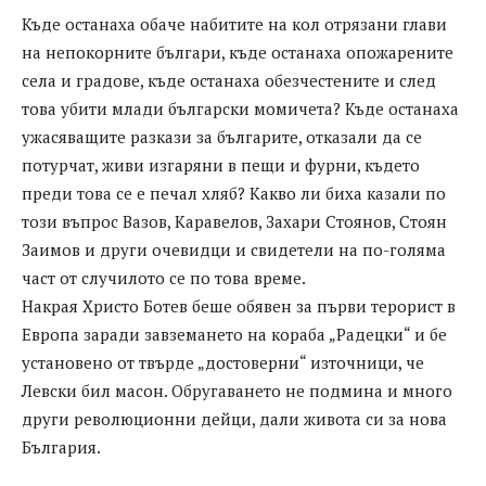
Къде останаха обаче набитите на кол отрязани глави
на непокорните българи, къде останаха опожарените
села и градове, къде останаха обезчестените и след
това убити млади български момичета? Къде останаха
ужасяващите разкази за българите, отказали да се
потурчат, живи изгаряни в пещи и фурни, където
преди това се е печал хляб? Какво ли биха казали по
този въпрос Вазов, Каравелов, Захари Стоянов, Стоян
Заимов и други очевидци и свидетели на по-голяма
част от случилото се по това време.
Накрая Христо Ботев беше обявен за първи терорист в
Европа заради завземането на кораба „Радецки“ и бе
установено от твърде „достоверни“ източници, че
Левски бил масон. Обругаването не подмина и много
други революционни дейци, дали живота си за нова
България.