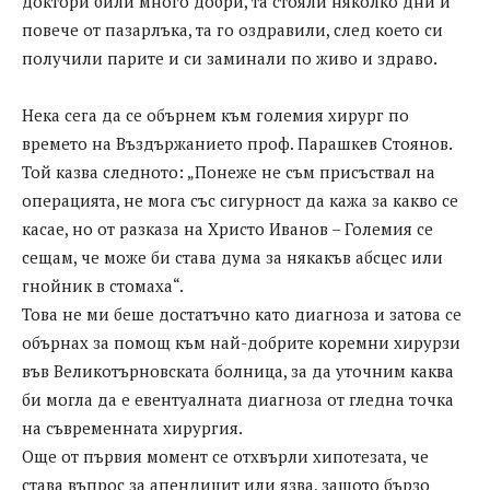
доктори били много добри, та стояли няколко дни и
повече от пазарлъка, та го оздравили, след което си
получили парите и си заминали по живо и здраво.
Нека сега да се обърнем към големия хирург по
времето на Въздържанието проф. Парашкев Стоянов.
Той казва следното: „Понеже не съм присъствал на
операцията, не мога със сигурност да кажа за какво се
касае, но от разказа на Христо Иванов – Големия се
сещам, че може би става дума за някакъв абсцес или
гнойник в стомаха“.
Това не ми беше достатъчно като диагноза и затова се
обърнах за помощ към най-добрите коремни хирурзи
във Великотърновската болница, за да уточним каква
би могла да е евентуалната диагноза от гледна точка
на съвременната хирургия.
Още от първия момент се отхвърли хипотезата, че
става въпрос за апендицит или язва, защото бързо