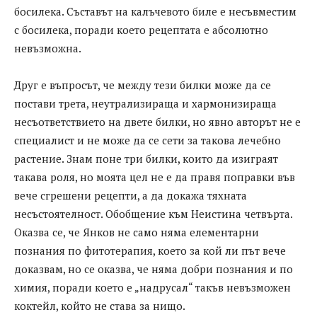
босилека. Съставът на калъчевото биле е несъвместим
с босилека, поради което рецептата е абсолютно
невъзможна.
Друг е въпросът, че между тези билки може да се
постави трета, неутрализираща и хармонизираща
несъответствието на двете билки, но явно авторът не е
специалист и не може да се сети за такова лечебно
растение. Знам поне три билки, които да изиграят
такава роля, но моята цел не е да правя поправки във
вече сгрешени рецепти, а да докажа тяхната
несъстоятелност. Обобщение към Неистина четвърта.
Оказва се, че Янков не само няма елементарни
познания по фитотерапия, което за кой ли път вече
доказвам, но се оказва, че няма добри познания и по
химия, поради което е „надрусал“ такъв невъзможен
коктейл, който не става за нищо.