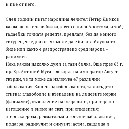
и пие от него.
След години питат народния лечител Петър Димков
каква ще да е тази билка, която е пиел Апостола, и той,
гадаейки точната рецепта, предлага, без да е много
сигурен, че една от тях може да е била хайдушкото
биле или както е разпространено сред народа –
ранилист.
Нека кажем няколко думи за тази билка. Още през 63 г.
пр. Хр. Антоний Муса – лекарят на император Август,
твърди, че тя може да излекува 47 различни
заболявания. Започвам изброяването, та докъдето
стигна: главоболие и възпалени на лицевите нерви
(фациалис); възпаление на бъбреците; при нервно
изтощение и виене на свят, при епилепсия;
атеросклероза; ревматизъм и жлъчни заболявания;
подагра, радикулит и синузит; астма, кашлица и