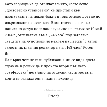
Като се умориха да отричат всичко, което беше
„достоверно установено”, се пристъпи към
изопачаване на някои факти и това отново доведе до
изкривяване на истината. В контекста на всичко
написано дотук попадам случайно на статия от 10 май
2014 г., отпечатана във в. „24 часа“ под заглавие
„Рецепта на чудотворния мехлем на Левски“ с автор
заместник главния редактор на в. „168 часа“ Росен
Янков.
На първо четене тази публикация ми се видя доста
странна и реших да я прочета втори път, като
„разфасовах“ детайлно на отделни части местата,
които се оказаха една пълна нелепица.
- Advertisement -
Error9