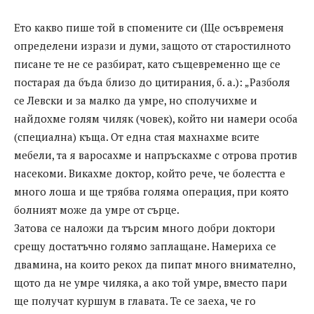
Ето какво пише той в спомените си (Ще осъвременя
определени изрази и думи, защото от старостилното
писане те не се разбират, като същевременно ще се
постарая да бъда близо до цитирания, б. а.): „Разболя
се Левски и за малко да умре, но сполучихме и
найдохме голям чиляк (човек), който ни намери особа
(специална) къща. От една стая махнахме всите
мебели, та я варосахме и напръскахме с отрова против
насекоми. Викахме доктор, който рече, че болестта е
много лоша и ще трябва голяма операция, при която
болният може да умре от сърце.
Затова се наложи да търсим много добри доктори
срещу достатъчно голямо заплащане. Намериха се
двамина, на които рекох да пипат много внимателно,
щото да не умре чиляка, а ако той умре, вместо пари
ще получат куршум в главата. Те се заеха, че го