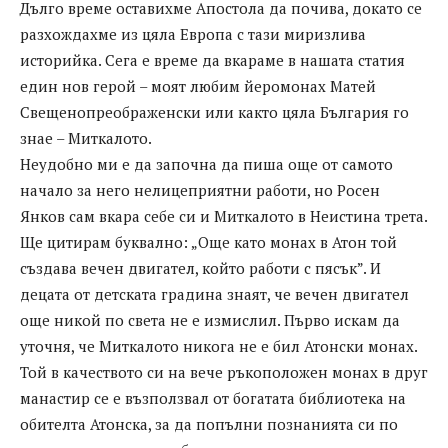
Дълго време оставихме Апостола да почива, докато се
разхождахме из цяла Европа с тази миризлива
историйка. Сега е време да вкараме в нашата статия
един нов герой – моят любим йеромонах Матей
Свещенопреображенски или както цяла България го
знае – Миткалото.
Неудобно ми е да започна да пиша още от самото
начало за него нелицеприятни работи, но Росен
Янков сам вкара себе си и Миткалото в Неистина трета.
Ще цитирам буквално: „Още като монах в Атон той
създава вечен двигател, който работи с пясък”. И
децата от детската градина знаят, че вечен двигател
още никой по света не е измислил. Първо искам да
уточня, че Миткалото никога не е бил Атонски монах.
Той в качеството си на вече ръкоположен монах в друг
манастир се е възползвал от богатата библиотека на
обителта Атонска, за да попълни познанията си по