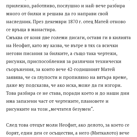
прилежно, работливо, послушно и най-вече разбира
много от билки и решава да го направи свой
наследник. През декември 1870 г. отец Матей отново
се връща в манастира.
Смъква от коня две големи дисаги, оставя ги в килията
на Неофит, като му казва, че вътре в тях са всички
негови писания за билките, а също така чертежи,
рисунки, приспособления за различни технически
съоръжения, за които вече 42-годишният Матей
заявява, че са глупости и пропиляно на вятъра време,
даже му подсказва, че ако иска, може да ги изгори.
Това разбира се не става, поради което и до наши дни
има запазени част от чертежите, плановете и
рисунките на този „мечтател безумен“.
След това отецът моли Неофит, ако делото, за което се
борят, един ден се осъществи, а него (Миткалото) вече