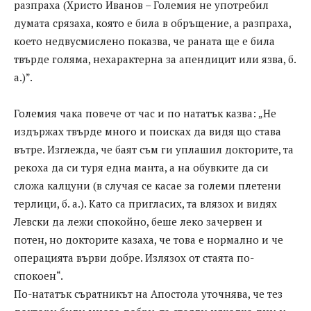
разпраха (Христо Иванов – Големия не употребил
думата срязаха, която е била в обръщение, а разпраха,
което недвусмислено показва, че раната ще е била
твърде голяма, нехарактерна за апендицит или язва, б.
а.)”.
Големия чака повече от час и по нататък казва: „Не
издържах твърде много и поисках да видя що става
вътре. Изглежда, че баят съм ги уплашил докторите, та
рекоха да си туря една манта, а на обувките да си
сложа калцуни (в случая се касае за големи плетени
терлици, б. а.). Като са пригласих, та влязох и видях
Левски да лежи спокойно, беше леко зачервен и
потен, но докторите казаха, че това е нормално и че
операцията върви добре. Излязох от стаята по-
спокоен“.
По-нататък съратникът на Апостола уточнява, че тез