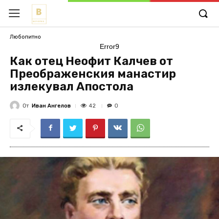
Любопитно
Error9
Как отец Неофит Калчев от
Преображенския манастир
излекувал Апостола
От
Иван Ангелов
42
0