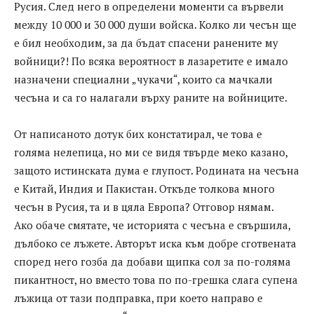
Русия. След него в определени моменти са вървели
между 10 000 и 30 000 души войска. Колко ли чесън ще
е бил необходим, за да бъдат спасени ранените му
войници?! По всяка вероятност в лазаретите е имало
назначени специални „чукачи“, които са мачкали
чесъна и са го налагали върху раните на войниците.
От написаното дотук бих констатирал, че това е
голяма нелепица, но ми се видя твърде меко казано,
защото истинската дума е глупост. Родината на чесъна
е Китай, Индия и Пакистан. Откъде толкова много
чесън в Русия, та и в цяла Европа? Отговор нямам.
Ако обаче смятате, че историята с чесъна е свършила,
дълбоко се лъжете. Авторът иска към добре сготвената
според него гозба да добави щипка сол за по-голяма
пикантност, но вместо това по по-грешка слага супена
лъжица от тази подправка, при което направо е