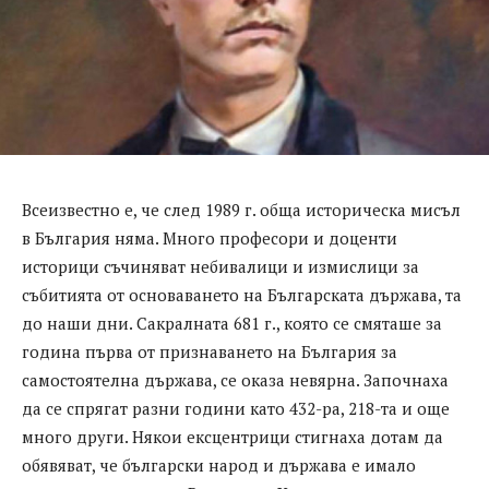
Всеизвестно е, че след 1989 г. обща историческа мисъл
в България няма. Много професори и доценти
историци съчиняват небивалици и измислици за
събитията от основаването на Българската държава, та
до наши дни. Сакралната 681 г., която се смяташе за
година първа от признаването на България за
самостоятелна държава, се оказа невярна. Започнаха
да се спрягат разни години като 432-ра, 218-та и още
много други. Някои ексцентрици стигнаха дотам да
обявяват, че български народ и държава е имало