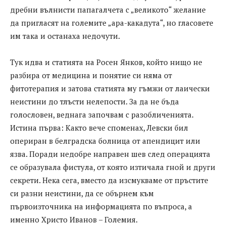
дребни вълнисти папагалчета с „великото“ желание
да пригласят на големите „ара-какадута“, но гласовете
им така и останаха недочути.
Тук идва и статията на Росен Янков, който нищо не
разбира от медицина и понятие си няма от
фитотерапия и затова статията му гъмжи от лаически
неистини до тлъсти нелепости. За да не бъда
голословен, веднага започвам с разобличенията.
Истина първа: Както вече споменах, Левски бил
опериран в белградска болница от апендицит или
язва. Поради недобре направен шев след операцията
се образувала фистула, от която изтичала гной и други
секрети. Нека сега, вместо да изсмукваме от пръстите
си разни неистини, да се обърнем към
първоизточника на информацията по въпроса, а
именно Христо Иванов – Големия.