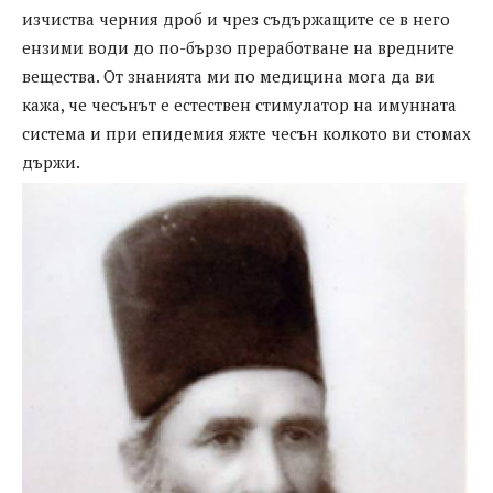
изчиства черния дроб и чрез съдържащите се в него
ензими води до по-бързо преработване на вредните
вещества. От знанията ми по медицина мога да ви
кажа, че чесънът е естествен стимулатор на имунната
система и при епидемия яжте чесън колкото ви стомах
държи.