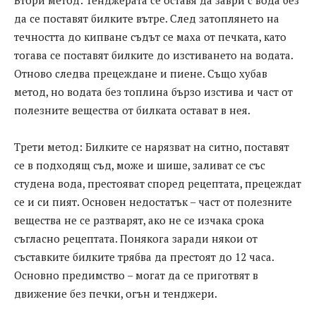
да се поставят билките вътре. След затоплянето на
течността до кипване съдът се маха от печката, като
тогава се поставят билките до изстиването на водата.
Отново следва прецеждане и пиене. Също хубав
метод, но водата без топлина бързо изстива и част от
полезните вещества от билката остават в нея.
Трети метод: Билките се нарязват на ситно, поставят
се в подходящ съд, може и шише, заливат се със
студена вода, престояват според рецептата, прецеждат
се и си пият. Основен недостатък – част от полезните
вещества не се разтварят, ако не се изчака срока
съгласно рецептата. Понякога заради някои от
съставките билките трябва да престоят до 12 часа.
Основно предимство – могат да се приготвят в
движение без печки, огън и тенджери.