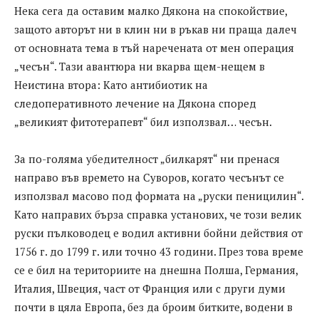
Нека сега да оставим малко Дякона на спокойствие,
защото авторът ни в клин ни в ръкав ни праща далеч
от основната тема в тъй наречената от мен операция
„чесън“. Тази авантюра ни вкарва щем-нещем в
Неистина втора: Като антибиотик на
следоперативното лечение на Дякона според
„великият фитотерапевт“ бил използвал… чесън.
За по-голяма убедителност „билкарят“ ни пренася
направо във времето на Суворов, когато чесънът се
използвал масово под формата на „руски пеницилин“.
Като направих бърза справка установих, че този велик
руски пълководец е водил активни бойни действия от
1756 г. до 1799 г. или точно 43 години. През това време
се е бил на териториите на днешна Полша, Германия,
Италия, Швеция, част от Франция или с други думи
почти в цяла Европа, без да броим битките, водени в