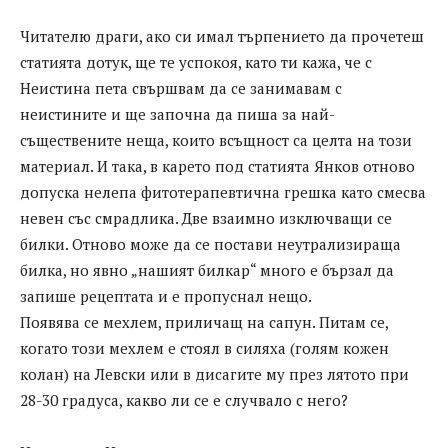
Читателю драги, ако си имал търпението да прочетеш
статията дотук, ще те успокоя, като ти кажа, че с
Неистина пета свършвам да се занимавам с
неистините и ще започна да пиша за най-
съществените неща, които всъщност са целта на този
материал. И така, в карето под статията Янков отново
допуска нелепа фитотерапевтична грешка като смесва
невен със смрадлика. Две взаимно изключващи се
билки. Отново може да се постави неутрализираща
билка, но явно „нашият билкар“ много е бързал да
запише рецептата и е пропуснал нещо.
Появява се мехлем, приличащ на сапун. Питам се,
когато този мехлем е стоял в силяха (голям кожен
колан) на Левски или в дисагите му през лятото при
28-30 градуса, какво ли се е случвало с него?