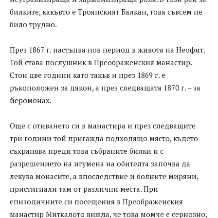
билките, какъвто е Троянският Балкан, това съвсем не
било трудно.
През 1867 г. настъпва нов период в живота на Неофит.
Той става послушник в Преображенския манастир.
Стои две години като такъв и през 1869 г. е
ръкоположен за дякон, а през следващата 1870 г. – за
йеромонах.
Още с отиването си в манастира и през следващите
три години той пригажда подходящо място, където
съхранява преди това събраните билки и с
разрешението на игумена на обителта започва да
лекува монасите, а впоследствие и болните миряни,
пристигнали там от различни места. При
епизодичните си посещения в Преображенския
манастир Миткалото вижда, че това момче е сериозно,