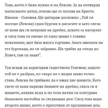
Това, което е било нужно и на Левски. За да потвърдя
написаното дотук, отново ще се позова на Христо
Иванов – Големия. Ще цитирам дословно: „Той си
носеше (Левски) едни бурени в дисагите и като слези
от коня щъ ги натроши на дребно, докато са нагорчат
и след това ги пиеше от едно шише с голямо
нежелание, щот бяха много горчиви. Знаех имената на
тез буренаци, но ги забравих. Шъ трябва да отида до
Ловеч, там ги знаят“.
Тук искам да коригирам съществено Големия, защото
той не е разбрал, по-скоро не е видял какво точно
става. Левски би трябвало да е имал две шишета. Като
слезе от коня нарязва билките на дребно, слага ги в
шишето, налива вода и по този начин си осигурява
билковата настойка за следващия ден. След това вади
второто шише, което е приготвил от предишния ден,