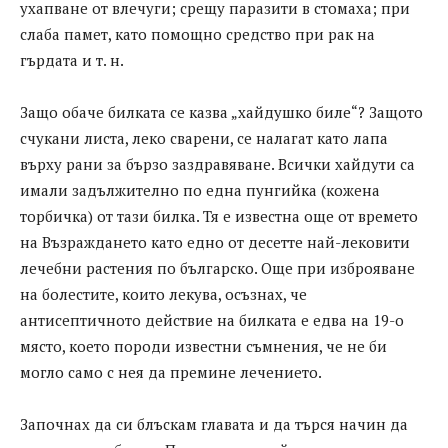
ухапване от влечуги; срещу паразити в стомаха; при
слаба памет, като помощно средство при рак на
гърдата и т. н.
Защо обаче билката се казва „хайдушко биле“? Защото
счукани листа, леко сварени, се налагат като лапа
върху рани за бързо заздравяване. Всички хайдути са
имали задължително по една пунгийка (кожена
торбичка) от тази билка. Тя е известна още от времето
на Възраждането като едно от десетте най-лековити
лечебни растения по българско. Още при изброяване
на болестите, които лекува, осъзнах, че
антисептичното действие на билката е едва на 19-о
място, което породи известни съмнения, че не би
могло само с нея да премине лечението.
Започнах да си блъскам главата и да търся начин да