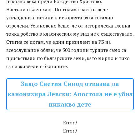
няколко века преди Рождество Христово.
Настъпи пълен хаос. По-голяма част от вече
утвърдените истини в историята бяха тотално
отречени. Установено беше, че от историческа гледна
точка робство в класическия му вид не е съществувало.
Стигна се дотам, че един президент на РБ на
всеослушание обяви, че 500 години турците само са
присъствали по българските земи, като мирно и тихо
са си живеели с българите.
Защо Светия Синод отказва да
канонизира Левски: Апостола не е убил
никакво дете
Error9
Error9