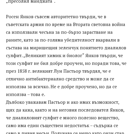
„пресолил манджата“.
Росен Янков съвсем авторитетно твърди, че в
съветската армия по време на Втората световна война
са използвали чесъна за по-бързо зарастване на
раните, като за по-голяма убедителност вкарвали в
състава на миришещия зеленчук понятието диалилов
сулфит. „Великият химик и биолог“ Янков твърди, че
този сулфит не бил добре проучен, но поради това, че
през 1858 г. великият Луи Пастьор твърдял, че е
отлично антибактериално средство и може да се
използва за всичко. Не е добре проучено, но да се
използва – това е.
Дълбоко уважавам Пастьор и ако имах възможност,
щях да кажа, както и на неговия последовател Янков,
че диалиловият сулфит е много полезно вещество,
само има един съществен недостатък – съдържа се
само в дивия чесън. Получава се нещо като онзи стар