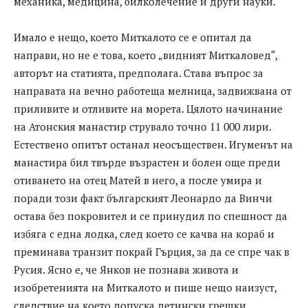
механика, медицина, билколечение и други науки.
Имало е нещо, което Миткалото се е опитал да
направи, но не е това, което „видният Миткаловед“,
авторът на статията, предполага. Става въпрос за
направата на вечно работеща мелница, задвижвана от
приливите и отливите на морета. Цялото начинание
на Атонския манастир струвало точно 11 000 лири.
Естествено опитът останал неосъществен. Игуменът на
манастира бил твърде възрастен и болен още преди
отиването на отец Матей в него, а после умира и
поради този факт българският Леонардо да Винчи
остава без покровител и се принудил по спешност да
избяга с една лодка, след което се качва на кораб и
преминава транзит покрай Гърция, за да се спре чак в
Русия. Ясно е, че Янков не познава живота и
изобретенията на Миткалото и пише нещо наизуст,
следствие на което допуска детински грешки.