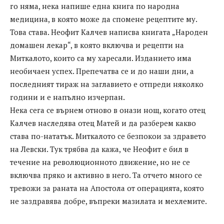
го няма, нека напише една книга по народна
медицина, в която може да спомене рецептите му.
Това става. Неофит Калчев написва книгата „Народен
домашен лекар“, в която включва и рецепти на
Миткалото, които са му харесали. Изданието има
необичаен успех. Препечатва се и до наши дни, а
последният тираж на заглавието е отпреди няколко
години и е напълно изчерпан.
Нека сега се върнем отново в онази нощ, когато отец
Калчев наследява отец Матей и да разберем какво
става по-нататък. Миткалото се безпокои за здравето
на Левски. Тук трябва да кажа, че Неофит е бил в
течение на революционното движение, но не се
включва пряко и активно в него. Та отчето много се
тревожи за раната на Апостола от операцията, която
не заздравява добре, въпреки мазилата и мехлемите.