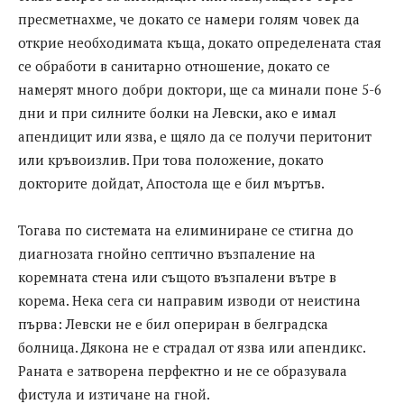
пресметнахме, че докато се намери голям човек да
открие необходимата къща, докато определената стая
се обработи в санитарно отношение, докато се
намерят много добри доктори, ще са минали поне 5-6
дни и при силните болки на Левски, ако е имал
апендицит или язва, е щяло да се получи перитонит
или кръвоизлив. При това положение, докато
докторите дойдат, Апостола ще е бил мъртъв.
Тогава по системата на елиминиране се стигна до
диагнозата гнойно септично възпаление на
коремната стена или същото възпалени вътре в
корема. Нека сега си направим изводи от неистина
първа: Левски не е бил опериран в белградска
болница. Дякона не е страдал от язва или апендикс.
Раната е затворена перфектно и не се образувала
фистула и изтичане на гной.