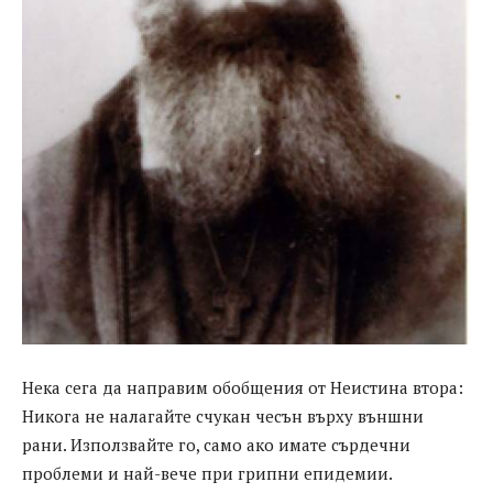
Нека сега да направим обобщения от Неистина втора:
Никога не налагайте счукан чесън върху външни
рани. Използвайте го, само ако имате сърдечни
проблеми и най-вече при грипни епидемии.