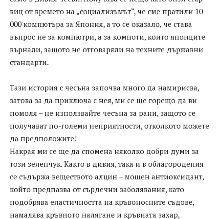
виц от времето на „социализъмът“, че сме пратили 10
000 компютъра за Япония, а то се оказало, че става
въпрос не за компютри, а за компоти, които японците
върнали, защото не отговаряли на техните държавни
стандарти.
Тази история с чесъна започва много да намирисва,
затова за да приключа с нея, ми се ще горещо да ви
помоля – не използвайте чесъна за рани, защото се
получават по-големи неприятности, отколкото можете
да предположите!
Накрая ми се ще да спомена няколко добри думи за
този зеленчук. Както в дивия, така и в облагородения
се съдържа веществото алцин – мощен антиоксидант,
който предпазва от сърдечни заболявания, като
подобрява еластичността на кръвоносните съдове,
намалява кръвното налягане и кръвната захар,