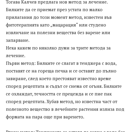
Тогава Калчев предлага нов метод за лечение.
Билките да се приемат през устата по малко
прилагания до този момент метод, известен във
фитотерапията като „мацарация“ или студено
извличане на полезни вещества без варене или
запарване.
Нека кажем по няколко думи за трите метода за
лечение.
Първи метод: Билките се слагат в тенджера с вода,
поставят се на гореща печка и се оставят до пълно
завиране, след което престояват известно време
според рецептата и съдът се снема от огъня. Билките
се охлаждат, течността се прецежда и се пие пак
според рецептата. Хубав метод, но известна част от
полезното вещество в лечебните растения излиза под
формата на пара още при варенето.
Втори метод: Тенджерата се оставя да заври с вода без