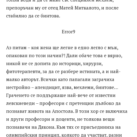
препоръчан му от отец Матей Миткалото, и после
стабилно да се бинтова.
Error9
Аз питам – коя жена ще легне в едно легло с мъж,
опакован по този начин?! Дали обаче това е вярно,
никой не се допита до историци, хирурзи,
фитотерапевти, за да се разбере истината, а и най-
малко авторът. Всички като папагали заграчиха
нестройно – апендицит, язва, мехлеми, бинтове…
Граченето се поддържаше най-вече от известни
левскиеведи – професори с претенции дълбоко да
познават живота на Апостола. В този хор се включиха
и други професори и доценти, не толкова вещи
познавачи на Дякона. Към тях се присъединиха на
олимпийския принцип, колкото да участват, разни