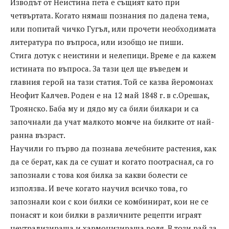
Изводът от Неистина пета е същият като при
четвъртата. Когато нямаш познания по дадена тема,
или попитай чичко Гугъл, или прочети необходимата
литература по въпроса, или изобщо не пиши.
Стига дотук с неистини и нелепици. Време е да кажем
истината по въпроса. За тази цел ще въведем и
главния герой на тази статия. Той се казва йеромонах
Неофит Калчев. Роден е на 12 май 1848 г. в с.Орешак,
Троянско. Баба му и дядо му са били билкари и са
започнали да учат малкото момче на билките от най-
ранна възраст.
Научили го първо да познава лечебните растения, как
да се берат, как да се сушат и когато поотраснал, са го
запознали с това коя билка за какви болести се
използва. И вече когато научил всичко това, го
запознали кои с кои билки се комбинират, кои не се
понасят и кои билки в различните рецепти играят
неутрализираща и хармонизираща роля. В този рай за