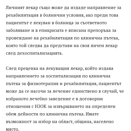
Личният лекар също може да издаде направление за
рехабилитация в болнични условия, ако преди това
пациентът е лекуван в болница за съответното
заболяване и в епикризата е вписана препоръка за
провеждане на рехабилитация по клинична пътека,
която той следва да представи на своя личен лекар
след дехоспитализацията.
След преценка на лекуващия лекар, който издава
направлението за хоспитализация по клинична
пътека за физиотерапия и рехабилитация, пациентът
може да се насочи за лечение единствено в случай, че
избраното лечебно заведение е в договорни
отношения с НЗОК за извършването на определен
обем дейности по клинична пътека. Имате
възможност за избор на област, община, населено
място.