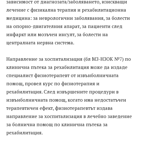
зависимост от диагнозата/заболяването, изискващи
лечение с физикална терапия и рехабилитационна
медицина: за неврологични заболявания, за болести
на опорно-двигателния апарат, за пациенти след
инфаркт или мозъчен инсулт, за болести на
централната нервна система.
Направление за хоспитализация (бл МЗ-НЗОК №7) по
клинична пътека за рехабилитация може да издаде
специалист физиотерапевт от извънболничната
помощ, провел курс по физиотерапия и
рехабилитация. След извършените процедури в
извънболничната помощ, когато има недостатъчен
терапевтичен ефект, физиотерапевтът издава
направление за хоспитализация в лечебно заведение
за болнична помощ по клинична пътека за
рехабилитация.