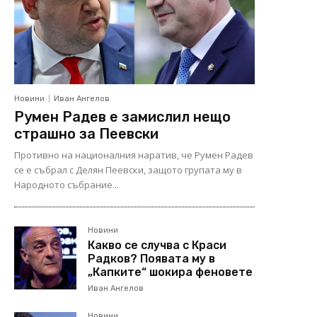
Новини
Иван Ангелов
Румен Радев е замислил нещо
страшно за Пеевски
Противно на националния наратив, че Румен Радев
се е събрал с Делян Пеевски, защото групата му в
Народното събрание...
Новини
Какво се случва с Краси
Радков? Появата му в
„Капките“ шокира феновете
Иван Ангелов
Новини