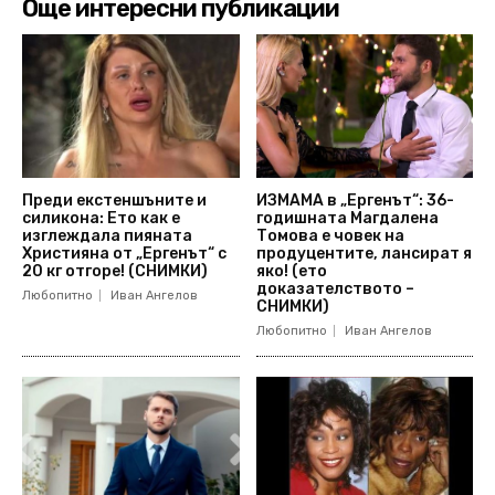
Още интересни публикации
Преди екстеншъните и
ИЗМАМА в „Ергенът“: 36-
силикона: Ето как е
годишната Магдалена
изглеждала пияната
Томова е човек на
Християна от „Ергенът“ с
продуцентите, лансират я
20 кг отгоре! (СНИМКИ)
яко! (ето
доказателството –
Любопитно
Иван Ангелов
СНИМКИ)
Любопитно
Иван Ангелов