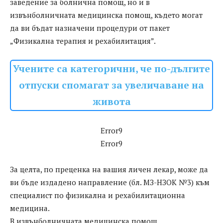
заведение за болнична помощ, но и в
извънболничната медицинска помощ, където могат
да ви бъдат назначени процедури от пакет
„Физикална терапия и рехабилитация”.
Учените са категорични, че по-дългите
отпуски спомагат за увеличаване на
живота
Error9
Error9
За целта, по преценка на вашия личен лекар, може да
ви бъде издадено направление (бл. МЗ-НЗОК №3) към
специалист по физикална и рехабилитационна
медицина.
В извънболничната медицинска помощ