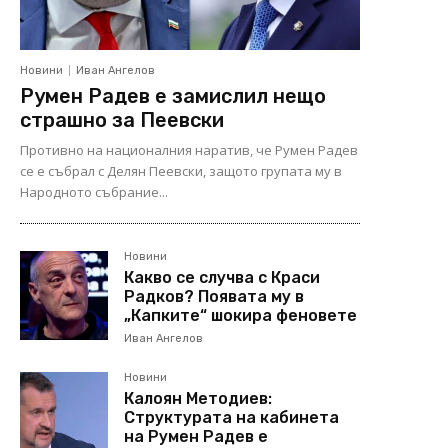
Новини
Иван Ангелов
Румен Радев е замислил нещо
страшно за Пеевски
Противно на националния наратив, че Румен Радев
се е събрал с Делян Пеевски, защото групата му в
Народното събрание...
Новини
Какво се случва с Краси
Радков? Появата му в
„Капките“ шокира феновете
Иван Ангелов
Новини
Калоян Методиев:
Структурата на кабинета
на Румен Радев е