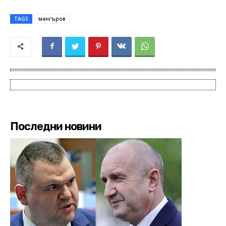
TAGS
мангъров
Последни новини