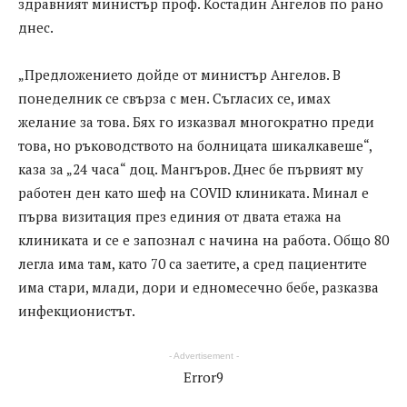
здравният министър проф. Костадин Ангелов по рано
днес.
„Предложението дойде от министър Ангелов. В
понеделник се свърза с мен. Съгласих се, имах
желание за това. Бях го изказвал многократно преди
това, но ръководството на болницата шикалкавеше“,
каза за „24 часа“ доц. Мангъров. Днес бе първият му
работен ден като шеф на COVID клиниката. Минал е
първа визитация през единия от двата етажа на
клиниката и се е запознал с начина на работа. Общо 80
легла има там, като 70 са заетите, а сред пациентите
има стари, млади, дори и едномесечно бебе, разказва
инфекционистът.
- Advertisement -
Error9