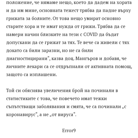
положение, че нямаме нещо, което да дадем на хората
и да им мине, основната тежест трябва да падне върху
грижата за болните. От това нещо умират основно
старите хора и те имат нужда от грижи. Трябва да се
намери начин близките на тези с COVID да бъдат
допускани да се грижат за тях. Те вече са живели с тях
докато са били заразни, но не са били
диагностицирани“, казва доц. Мангъров и добавя, че
личните лекари са се отдръпнали от активната помощ,
защото са изплашени.
Той си обяснява увеличения брой на починали в
статистиките с това, че повечето имат тежки
съпътстващи заболявания и смята, че са починали „с
коронавирус“, а не „от вируса“.
Error9