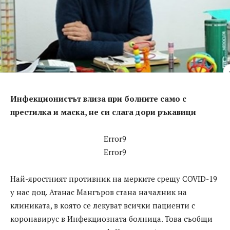
Инфекционистът влиза при болните само с
престилка и маска, не си слага дори ръкавици
Error9
Error9
Най-яростният противник на мерките срещу COVID-19
у нас доц. Атанас Мангъров стана началник на
клиниката, в която се лекуват всички пациенти с
коронавирус в Инфекциозната болница. Това съобщи