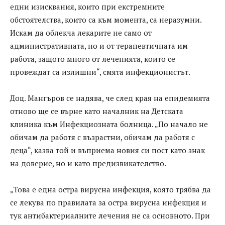
едни изисквания, които при екстремните
обстоятелства, които са към момента, са неразумни.
Искам да облекча лекарите не само от
административната, но и от терапевтичната им
работа, защото много от леченията, които се
провеждат са излишни“, смята инфекционистът.
Доц. Мангъров се надява, че след края на епидемията
отново ще се върне като началник на Детската
клиника към Инфекциозната болница. „По начало не
обичам да работя с възрастни, обичам да работя с
деца“, казва той и въприема новия си пост като знак
на доверие, но и като предизвикателство.
„Това е една остра вирусна инфекция, която трябва да
се лекува по правилата за остра вирусна инфекция и
тук антибактериалните лечения не са основното. При