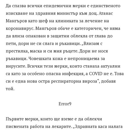
Да спазва всички епидемични мерки е единственото
изискване на здравния министър към доц. Атанас
Мангъров като шеф на клиниката за лечение на
коронавирус. Мангъров обаче е категоричен, че няма
да влиза опакован в защитни облекла от глава до
пети, дори не си слага и ръкавици. „Влизам с
престилка, маска и си мия ръцете. Дори не нося
ръкавици. Човешката кожа е непроницаема за
вирусите. Всички тези мерки, които станаха актуални
са като за особено опасна инфекция, а COVID не е. Това
си е една нова остра респираторна вироза“, добавя
той.
Error9
Първите мерки, които ще вземе е да облекчи
писмената работа на лекарите. „Здравната каса налага