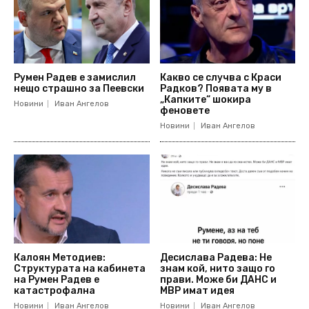
Румен Радев е замислил
Какво се случва с Краси
нещо страшно за Пеевски
Радков? Появата му в
„Капките“ шокира
Новини
Иван Ангелов
феновете
Новини
Иван Ангелов
Калоян Методиев:
Десислава Радева: Не
Структурата на кабинета
знам кой, нито защо го
на Румен Радев е
прави. Може би ДАНС и
катастрофална
МВР имат идея
Новини
Иван Ангелов
Новини
Иван Ангелов