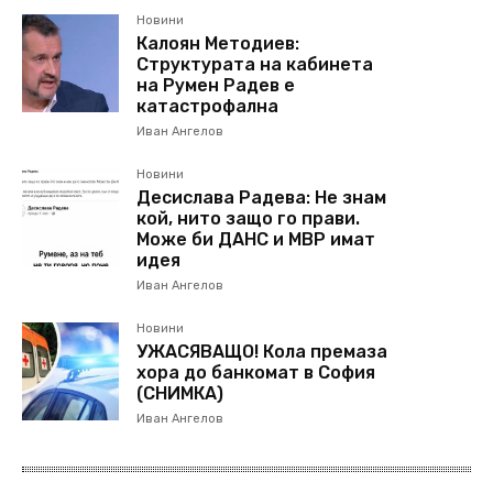
Новини
Калоян Методиев:
Структурата на кабинета
на Румен Радев е
катастрофална
Иван Ангелов
Новини
Десислава Радева: Не знам
кой, нито защо го прави.
Може би ДАНС и МВР имат
идея
Иван Ангелов
Новини
УЖАСЯВАЩО! Кола премаза
хора до банкомат в София
(СНИМКА)
Иван Ангелов