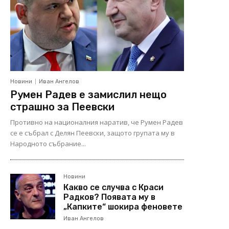
Новини
Иван Ангелов
Румен Радев е замислил нещо
страшно за Пеевски
Противно на националния наратив, че Румен Радев
се е събрал с Делян Пеевски, защото групата му в
Народното събрание...
Новини
Какво се случва с Краси
Радков? Появата му в
„Капките“ шокира феновете
Иван Ангелов