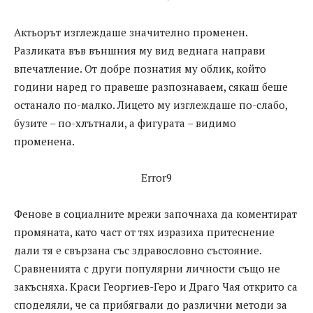
Актьорът изглеждаше значително променен.
Разликата във външния му вид веднага направи
впечатление. От добре познатия му облик, който
години наред го правеше разпознаваем, сякаш беше
останало по-малко. Лицето му изглеждаше по-слабо,
бузите – по-хлътнали, а фигурата – видимо
променена.
Error9
Фенове в социалните мрежи започнаха да коментират
промяната, като част от тях изразиха притеснение
дали тя е свързана със здравословно състояние.
Сравненията с други популярни личности също не
закъсняха. Краси Георгиев-Геро и Драго Чая открито са
споделяли, че са прибягвали до различни методи за