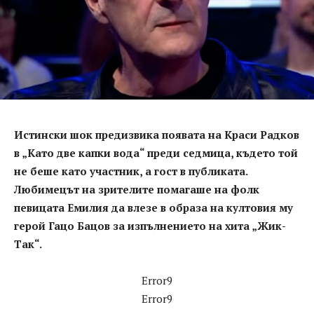
Истински шок предизвика появата на Краси Радков
в „Като две капки вода“ преди седмица, където той
не беше като участник, а гост в публиката.
Любимецът на зрителите помагаше на фолк
певицата Емилия да влезе в образа на култовия му
герой Гацо Бацов за изпълнението на хита „Жик-
Так“.
Error9
Error9