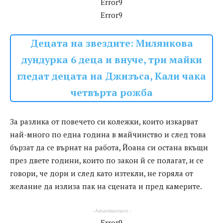
Error9
Error9
Децата на звездите: Милянкова
дундурка 6 деца и внуче, три майки
гледат децата на Джизъса, Кали чака
четвърта рожба
За разлика от повечето си колежки, които изкарват
най-много по една година в майчинство и след това
бързат да се върнат на работа, Йоана си остана вкъщи
през двете години, които по закон й се полагат, и се
говори, че дори и след като изтекли, не горяла от
желание да излиза пак на сцената и пред камерите.
- Advertisement -
Error9