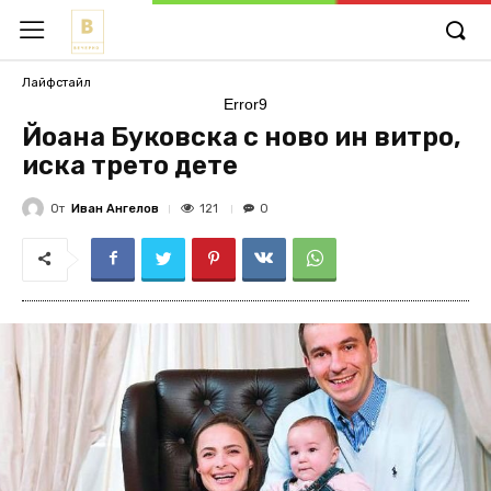
Лайфстайл
Error9
Йоана Буковска с ново ин витро,
иска трето дете
От
Иван Ангелов
121
0