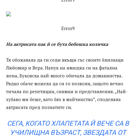
Error9
На актрисата пак й се бута бебешка количка
Тя обожавала да си седи вкъщи със своите близнаци
Любомир и Вера. Напук на имиджа си на фатална
жена, Буковска най-много обичала да домакинства.
Рядко обаче можела да си го позволи, защото вечно
тичала по репетиции, снимки и представления. „Най-
хубаво ми беше, като бях в майчинство”, споделяла
актрисата пред познатите си.
СЕГА, КОГАТО ХЛАПЕТАТА Й ВЕЧЕ СА В
УЧИЛИЩНА ВЪЗРАСТ, ЗВЕЗДАТА ОТ