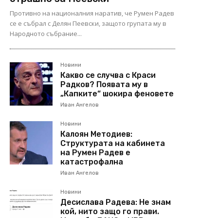
Противно на националния наратив, че Румен Радев
се е събрал с Делян Пеевски, защото групата му в
Народното събрание...
Новини
Какво се случва с Краси
Радков? Появата му в
„Капките“ шокира феновете
Иван Ангелов
Новини
Калоян Методиев:
Структурата на кабинета
на Румен Радев е
катастрофална
Иван Ангелов
Новини
Десислава Радева: Не знам
кой, нито защо го прави.