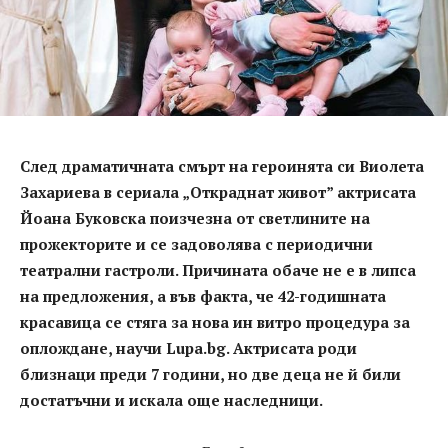
След драматичната смърт на героинята си Виолета
Захариева в сериала „Откраднат живот” актрисата
Йоана Буковска поизчезна от светлините на
прожекторите и се задоволява с периодични
театрални гастроли. Причината обаче не е в липса
на предложения, а във факта, че 42-годишната
красавица се стяга за нова ин витро процедура за
оплождане, научи Lupa.bg. Актрисата роди
близнаци преди 7 години, но две деца не й били
достатъчни и искала още наследници.