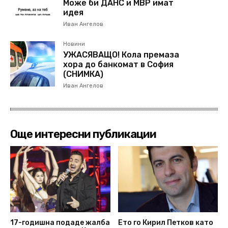
Може би ДАНС и МВР имат
идея
Иван Ангелов
Новини
УЖАСЯВАЩО! Кола премаза
хора до банкомат в София
(СНИМКА)
Иван Ангелов
Още интересни публикации
17-годишна подаде жалба
Ето го Кирил Петков като