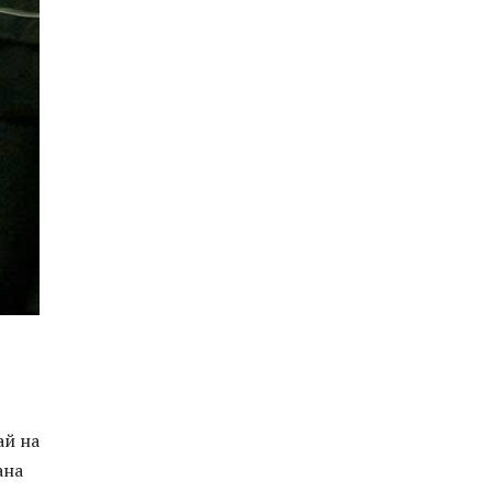
ай на
ана