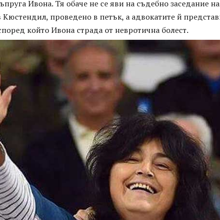
ъпруга Ивона. Тя обаче не се яви на съдебно заседание на
 Кюстендил, проведено в петък, а адвокатите й представ
според който Ивона страда от невротична болест.