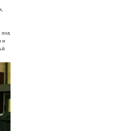
и,
т под
а и
ъй