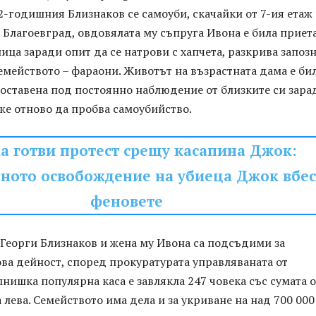
2-годишния Близнаков се самоуби, скачайки от 7-ия етаж
Благоевград, овдовялата му съпруга Ивона е била приет
ица заради опит да се натрови с хапчета, разкрива запозн
емейството – фараони. Животът на възрастната дама е би
 поставена под постоянно наблюдение от близките си зара
же отново да пробва самоубийство.
а готви протест срещу касапина Джок:
ното освобождение на убиеца Джок вбе
феновете
 Георги Близнаков и жена му Ивона са подсъдими за
ва дейност, според прокуратурата управляваната от
нишка популярна каса е завлякла 247 човека със сумата о
 лева. Семейството има дела и за укриване на над 700 000