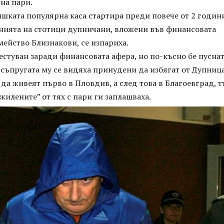
на пари.
шката популярна каса стартира преди повече от 2 годин
анията на стотици дупничани, вложени във финансовата
ейство Близнакови, се изпариха.
естуван заради финансовата афера, но по-късно бе пусна
 съпругата му се видяха принудени да избягат от Дупниц
 да живеят първо в Пловдив, а след това в Благоевград, т
ужилените” от тях с пари ги заплашваха.