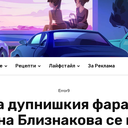
е
Рецепти
Лайфстайл
За Реклама
Error9
а дупнишкия фара
на Близнакова се 