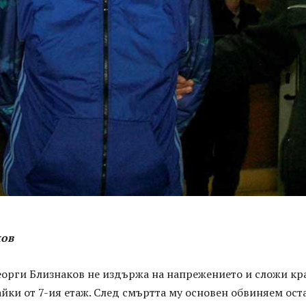
ков
еорги Близнаков не издържа на напрежението и сложи кр
айки от 7-ия етаж. След смъртта му основен обвиняем ост