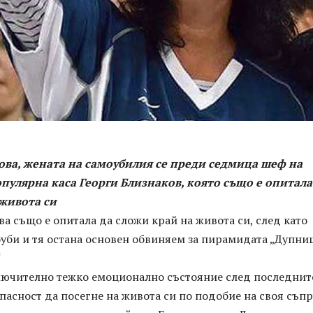
ова, жената на самоубилия се преди седмица шеф на
улярна каса Георги Близнаков, която също е опитала
живота си
а също е опитала да сложи край на живота си, след като
оуби и тя остана основен обвиняем за пирамидата „Дупни
“
ключително тежко емоционално състояние след последнит
пасност да посегне на живота си по подобие на своя съпр