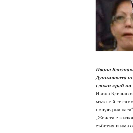
Ивона Близнак
Дупнишката поп
сложи край на 
Ивона Близнаков
мъжът й се сам
популярна каса
„Жената е в из
събития и има о