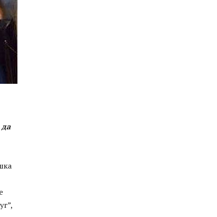
 да
шка
е
уг”,