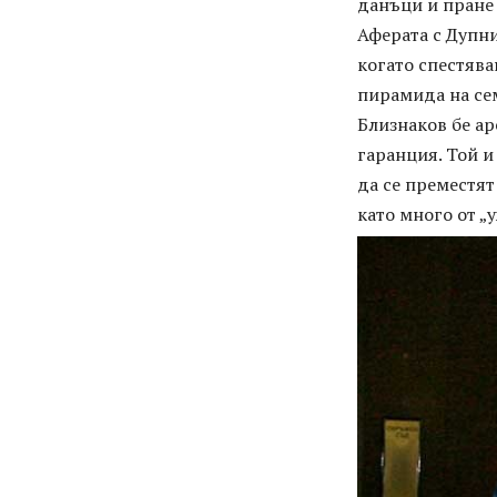
данъци и пране 
Аферата с Дупни
когато спестяв
пирамида на сем
Близнаков бе ар
гаранция. Той и
да се преместят
като много от „