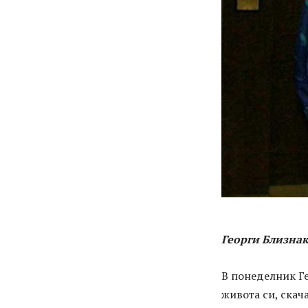
Георги Близна
В понеделник Г
живота си, скач