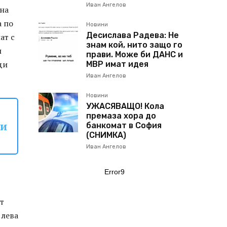
Иван Ангелов
 на
а по
Новини
Десислава Радева: Не
ат с
знам кой, нито защо го
л
прави. Може би ДАНС и
ди
МВР имат идея
Иван Ангелов
Новини
УЖАСЯВАЩО! Кола
премаза хора до
си
банкомат в София
(СНИМКА)
Иван Ангелов
Error9
т
 лева