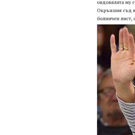
овдовялата му с
Окръжния съд в
болничен лист, 