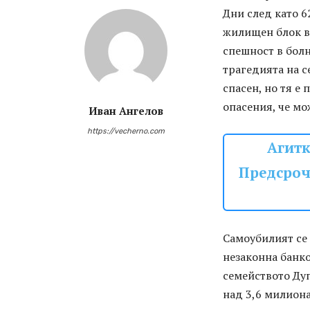
Дни след като 6
жилищен блок в 
спешност в болн
трагедията на с
спасен, но тя е
опасения, че мо
Иван Ангелов
https://vecherno.com
Агитк
Предсроч
Самоубилият се
незаконна банко
семейството Дуп
над 3,6 милиона