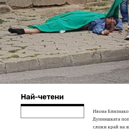
Най-четени
Ивона Близнако
Дупнишката поп
сложи край на ж