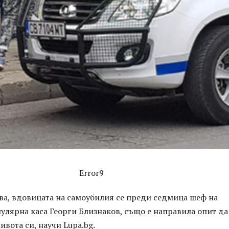
Error9
ва, вдовицата на самоубилия се преди седмица шеф на
улярна каса Георги Близнаков, също е направила опит да
ивота си, научи Lupa.bg.