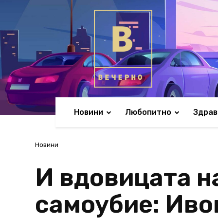
Новини
Любопитно
Здрав
Новини
И вдовицата н
самоубие: Иво