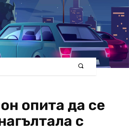
он опита да се
нагълтала с