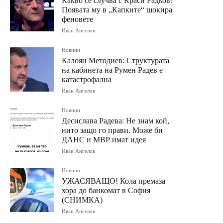
Какво се случва с Краси Радков?
Появата му в „Капките“ шокира
феновете
Иван Ангелов
Новини
Калоян Методиев: Структурата
на кабинета на Румен Радев е
катастрофална
Иван Ангелов
Новини
Десислава Радева: Не знам кой,
нито защо го прави. Може би
ДАНС и МВР имат идея
Иван Ангелов
Новини
УЖАСЯВАЩО! Кола премаза
хора до банкомат в София
(СНИМКА)
Иван Ангелов