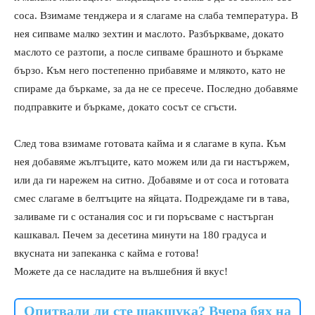
соса. Взимаме тенджера и я слагаме на слаба температура. В
нея сипваме малко зехтин и маслото. Разбъркваме, докато
маслото се разтопи, а после сипваме брашното и бъркаме
бързо. Към него постепенно прибавяме и млякото, като не
спираме да бъркаме, за да не се пресече. Последно добавяме
подправките и бъркаме, докато сосът се сгъсти.
След това взимаме готовата кайма и я слагаме в купа. Към
нея добавяме жълтъците, като можем или да ги настържем,
или да ги нарежем на ситно. Добавяме и от соса и готовата
смес слагаме в белтъците на яйцата. Подреждаме ги в тава,
заливаме ги с останалия сос и ги поръсваме с настърган
кашкавал. Печем за десетина минути на 180 градуса и
вкусната ни запеканка с кайма е готова!
Можете да се насладите на вълшебния й вкус!
Опитвали ли сте шакшука? Вчера бях на