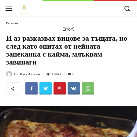
Рецепти
Error9
И аз разказвах вицове за тъщата, но
след като опитах от нейната
запеканка с кайма, млъквам
завинаги
От
Иван Ангелов
17843
0