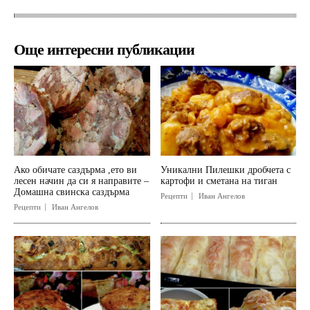
Още интересни публикации
Ако обичате саздърма ,ето ви
Уникални Пилешки дробчета с
лесен начин да си я направите –
картофи и сметана на тиган
Домашна свинска саздърма
Рецепти
Иван Ангелов
Рецепти
Иван Ангелов