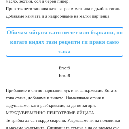
масло, зехтин, сол и черен пипер.
Приготвянето започва като загреем мазнина в дълбок тиган.
Добавяме каймата и я надробяваме на малки парченца.
Обичам яйцата като омлет или бъркани, но
когато видях тази рецепти ги правя само
така
Error9
Error9
Прибавяме и ситно нарязания лук и ги запържваме. Когато
това стане, добавяме и виното. Намаляваме огъня и
задушаваме, като разбъркваме, за да не загори.
МЕЖДУВРЕМЕННО ПРИГОТВЯМЕ ЯЙЦАТА.
Те трябва да са твърдо сварени. Разрязваме ги на половинки
и махаме жълтъците. Следващата стъпка е да се заемем със