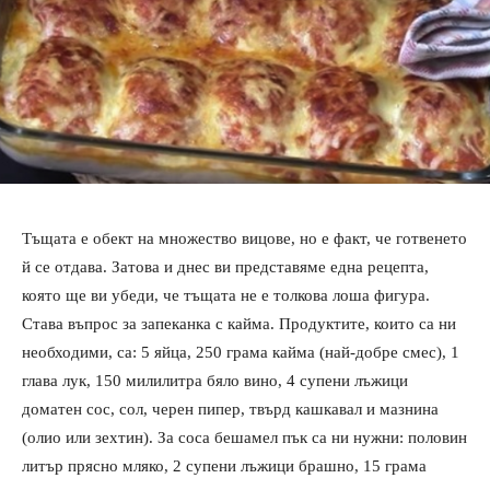
Тъщата е обект на множество вицове, но е факт, че готвенето
й се отдава. Затова и днес ви представяме една рецепта,
която ще ви убеди, че тъщата не е толкова лоша фигура.
Става въпрос за запеканка с кайма. Продуктите, които са ни
необходими, са: 5 яйца, 250 грама кайма (най-добре смес), 1
глава лук, 150 милилитра бяло вино, 4 супени лъжици
доматен сос, сол, черен пипер, твърд кашкавал и мазнина
(олио или зехтин). За соса бешамел пък са ни нужни: половин
литър прясно мляко, 2 супени лъжици брашно, 15 грама