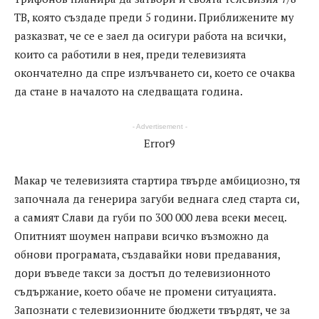
ТВ, която създаде преди 5 години. Приближените му
разказват, че се е заел да осигури работа на всички,
които са работили в нея, преди телевизията
окончателно да спре излъчването си, което се очаква
да стане в началото на следващата година.
- Advertisement -
Error9
Макар че телевизията стартира твърде амбициозно, тя
започнала да генерира загуби веднага след старта си,
а самият Слави да губи по 300 000 лева всеки месец.
Опитният шоумен направи всичко възможно да
обнови програмата, създавайки нови предавания,
дори въведе такси за достъп до телевизионното
съдържание, което обаче не промени ситуацията.
Запознати с телевизионните бюджети твърдят, че за