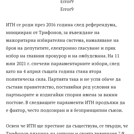
Error9
Error9
ИТН се роди през 2016 година след референдума,
иницииран от Трифонов, за въвеждане на
мажоритарна избирателна система, намаляване на
броя на депутатите, електронно гласуване и пряк
избор на главния прокурор и на омбудсмана. На 11
юли 2021 г. спечели парламентарните избори, след
като на 4 април същата година стана втора
политическа сила. Партията така и не успя обаче да
състави правителство, поставяйки ред условия на
партньорите и издигайки спорни имена за важни
постове. В следващите парламенти ИТН продължи да
е фактор, често подозиран и в безпринципни съюзи.
Освен че ИТН ще престане да съществува, се твърди, че
Трифонов планира да затвори и своята телевизия 7/8