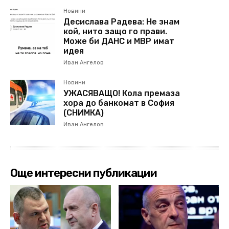
Новини
Десислава Радева: Не знам
кой, нито защо го прави.
Може би ДАНС и МВР имат
идея
Иван Ангелов
Новини
УЖАСЯВАЩО! Кола премаза
хора до банкомат в София
(СНИМКА)
Иван Ангелов
Още интересни публикации