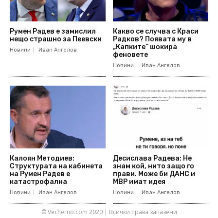
Румен Радев е замислил
Какво се случва с Краси
нещо страшно за Пеевски
Радков? Появата му в
„Капките“ шокира
Новини
Иван Ангелов
феновете
Новини
Иван Ангелов
Калоян Методиев:
Десислава Радева: Не
Структурата на кабинета
знам кой, нито защо го
на Румен Радев е
прави. Може би ДАНС и
катастрофална
МВР имат идея
Новини
Иван Ангелов
Новини
Иван Ангелов
© Vecherno.com 2020 | Всички права запазени