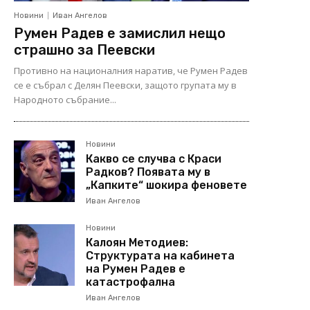
Новини
Иван Ангелов
Румен Радев е замислил нещо
страшно за Пеевски
Противно на националния наратив, че Румен Радев
се е събрал с Делян Пеевски, защото групата му в
Народното събрание...
Новини
Какво се случва с Краси
Радков? Появата му в
„Капките“ шокира феновете
Иван Ангелов
Новини
Калоян Методиев:
Структурата на кабинета
на Румен Радев е
катастрофална
Иван Ангелов