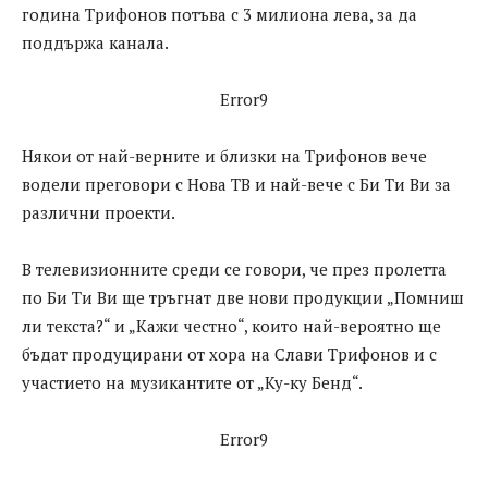
година Трифонов потъва с 3 милиона лева, за да
поддържа канала.
Error9
Някои от най-верните и близки на Трифонов вече
водели преговори с Нова ТВ и най-вече с Би Ти Ви за
различни проекти.
В телевизионните среди се говори, че през пролетта
по Би Ти Ви ще тръгнат две нови продукции „Помниш
ли текста?“ и „Кажи честно“, които най-вероятно ще
бъдат продуцирани от хора на Слави Трифонов и с
участието на музикантите от „Ку-ку Бенд“.
Error9