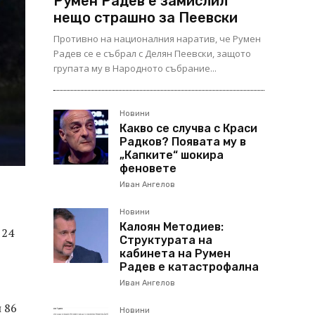
Румен Радев е замислил
нещо страшно за Пеевски
Противно на националния наратив, че Румен
Радев се е събрал с Делян Пеевски, защото
групата му в Народното събрание...
Новини
Какво се случва с Краси
Радков? Появата му в
„Капките“ шокира
феновете
Иван Ангелов
Новини
Калоян Методиев:
 24
Структурата на
кабинета на Румен
Радев е катастрофална
Иван Ангелов
л 86
Новини