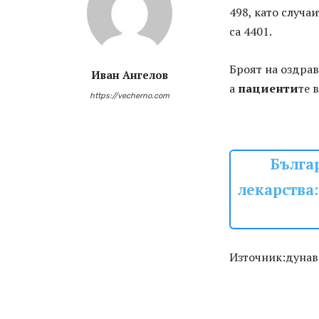
498, като случа
са 4401.
Броят на оздрав
Иван Ангелов
а
пациенти
те 
https://vecherno.com
Бълга
лекарства:
Източник:дунав