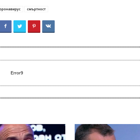
оронавирус
смъртност
Error9