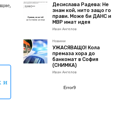
Десислава Радева: Не
ощие,
знам кой, нито защо го
прави. Може би ДАНС и
МВР имат идея
Иван Ангелов
Новини
УЖАСЯВАЩО! Кола
премаза хора до
банкомат в София
(СНИМКА)
Иван Ангелов
к и
Error9