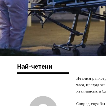
Най-четени
Италия
регистр
часа, предадоха
италианската Сл
Според службат