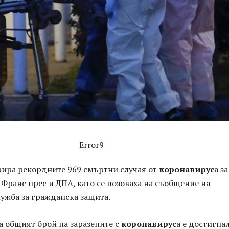
Error9
ира рекордните 969 смъртни случая от
коронавирус
а за
 Франс прес и ДПА, като се позоваха на съобщение на
ужба за гражданска защита.
а общият брой на заразените с
коронавирус
а е достигна