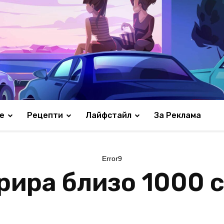
е
Рецепти
Лайфстайл
За Реклама
Error9
рира близо 1000 