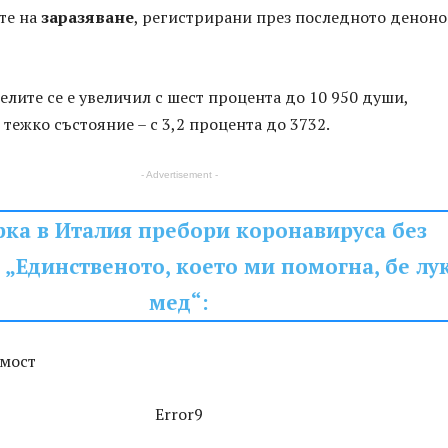
ите на
заразяване
, регистрирани през последното денон
елите се е увеличил с шест процента до 10 950 души,
в тежко състояние – с 3,2 процента до 3732.
- Advertisement -
рка в Италия пребори коронавируса без
 „Единственото, което ми помогна, бе лу
мед“:
мост
Error9