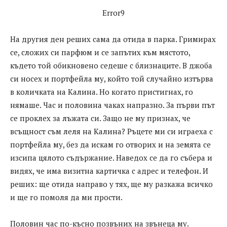
Error9
На другия ден реших сама да отида в парка. Гримирах
се, сложих си парфюм и се запътих към мястото,
където той обикновено седешe с близнаците. В джоба
си носех и портфейла му, който той случайно изтърва
в количката на Калина. Но когато пристигнах, го
нямаше. Час и половина чаках напразно. За първи път
се проклех за лъжата си. Защо не му признах, че
всъщност съм леля на Калина? Ръцете ми си играеха с
портфейла му, без да искам го отворих и на земята се
изсипа цялото съдържание. Наведох се да го събера и
видях, че има визитна картичка с адрес и телефон. И
реших: ще отида направо у тях, ще му разкажа всичко
и ще го помоля да ми прости.
Половин час по-късно позвъних на звънеца му.