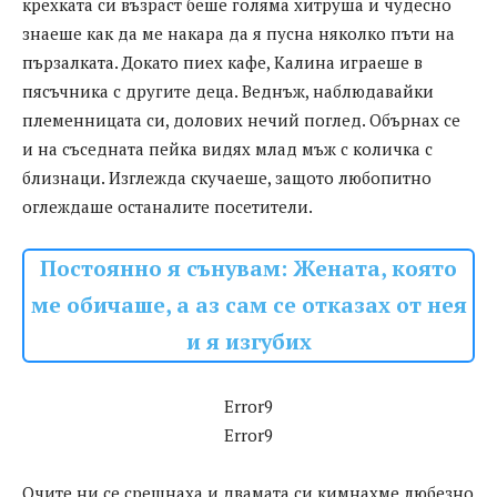
крехката си възраст беше голяма хитруша и чудесно
знаеше как да ме накара да я пусна няколко пъти на
пързалката. Докато пиех кафе, Калина играеше в
пясъчника с другите деца. Веднъж, наблюдавайки
племенницата си, долових нечий поглед. Обърнах се
и на съседната пейка видях млад мъж с количка с
близнаци. Изглежда скучаеше, защото любопитно
оглеждаше останалите посетители.
Постоянно я сънувам: Жената, която
ме обичаше, а аз сам се отказах от нея
и я изгубих
Error9
Error9
Очите ни се срещнаха и двамата си кимнахме любезно