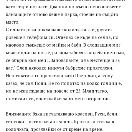
като стари познати. Два дни по-късно непознатият с
близнаците отново беше в парка, стоеше на същото
място.
С едната ръка поклащаше количката, а с другата
ровеше в телефона си. Огледах се къде да седна, но
наоколо гъмжеше от майки и баби. В следващия миг
мъжът вдигна поглед и щом забеляза колебанието ми,
се обърна към мен: „Заповядайте, има местенце и за
вас.“ След няколко минути бъбрехме приятелски.
Непознатият се представи като Цветелин, а аз му
казах, че съм Поли. Не го попитах на колко години е,
но не изглеждаше на повече от 25. Млад татко,
помислих си, изпитвайки за момент огорчение.
Близнаците бяха впечатляващо красиви. Руси, бели,
синеоки – истински ангелчета. Кротко си стояха в
количката, прозявайки се от време на време.