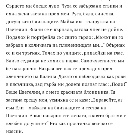
Сърцето ми биеше лудо. Чуха се забързани стъпки и
една жена застана пред мен. Руса, бяла, синеока,
досущ като близнаците. Майка им – съпругата на
Цветелин. Значи се е върнала, затова днес не дойде.
Подадох й портфейла със свито гърло: „Мъжът ви го
забрави в количката на племенницата ми…“ Обърнах
се и си тръгнах. Тичах по улиците, ридаейки на глас.
Близо седмица не ходих в парка. Самочувствието ми
бе накърнено. Накрая все пак се предадох пред
хленченето на Калина. Докато я наблюдавах как рови
в пясъчника, зад гърба ми долетя познат глас: „Поли!“
Беше Цветелин, а с него красивата блондинка. Тя
застана срещу мен, усмихна се и каза: „Здравейте, аз
съм Ели – майката на близнаците и сестра на
Цветелин. А вие навярно сте жената, в която брат ми е
влюбен до ушите?“ Ето как простичко всичко се
изясни.