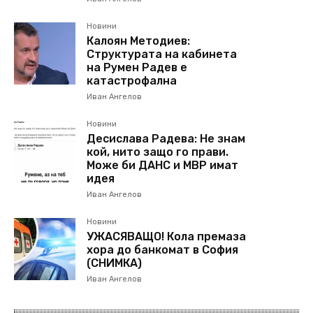
Новини
Калоян Методиев:
Структурата на кабинета
на Румен Радев е
катастрофална
Иван Ангелов
Новини
Десислава Радева: Не знам
кой, нито защо го прави.
Може би ДАНС и МВР имат
идея
Иван Ангелов
Новини
УЖАСЯВАЩО! Кола премаза
хора до банкомат в София
(СНИМКА)
Иван Ангелов