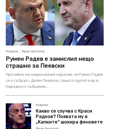
Новини
Иван Ангелов
Румен Радев е замислил нещо
страшно за Пеевски
Противно на националния наратив, че Румен Радев
се е събрал с Делян Пеевски, защото групата му в
Народното събрание...
Новини
Какво се случва с Краси
Радков? Появата му в
„Капките“ шокира феновете
Иван Ангелов