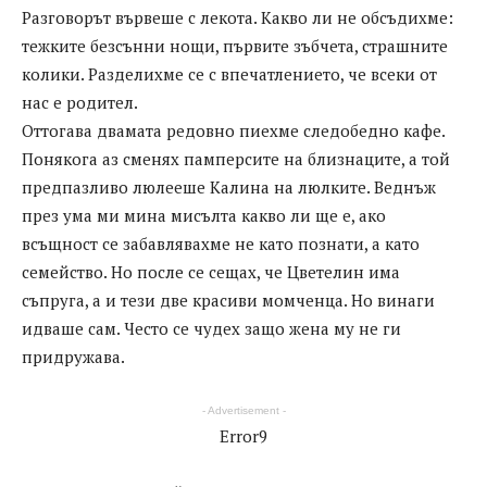
Разговорът вървеше с лекота. Какво ли не обсъдихме:
тежките безсънни нощи, първите зъбчета, страшните
колики. Разделихме се с впечатлението, че всеки от
нас е родител.
Оттогава двамата редовно пиехме следобедно кафе.
Понякога аз сменях памперсите на близнаците, а той
предпазливо люлееше Калина на люлките. Веднъж
през ума ми мина мисълта какво ли ще е, ако
всъщност се забавлявахме не като познати, а като
семейство. Но после се сещах, че Цветелин има
съпруга, а и тези две красиви момченца. Но винаги
идваше сам. Често се чудех защо жена му не ги
придружава.
- Advertisement -
Error9