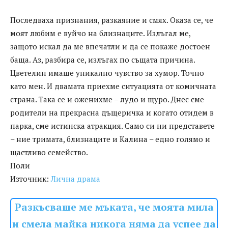
Последваха признания, разкаяние и смях. Оказа се, че
моят любим е вуйчо на близнаците. Излъгал ме,
защото искал да ме впечатли и да се покаже достоен
баща. Аз, разбира се, излъгах по същата причина.
Цветелин имаше уникално чувство за хумор. Точно
като мен. И двамата приехме ситуацията от комичната
страна. Така се и оженихме – лудо и щуро. Днес сме
родители на прекрасна дъщеричка и когато отидем в
парка, сме истинска атракция. Само си ни представете
– ние тримата, близнаците и Калина – едно голямо и
щастливо семейство.
Поли
Източник:
Лична драма
Разкъсваше ме мъката, че моята мила
и смела майка никога няма да успее да