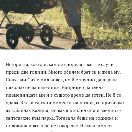
Историята, която искам да споделя с вас, се случи
преди две години. Много обичам брат си и жена му.
Снаха ми Сия е мил човек, но й е трудно да върши
няколко неща наведнъж. Например да гледа
племенницата ми и в същото време да готви. Не й се
удава. В тези сложни моменти на помощ се притичвах
аз. Обличах Калина, качвах я в количката и заедно се
запътвахме към парка. Тогава тя беше на годинка и
половина и все още не говореше. Независимо от