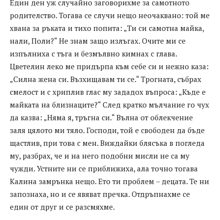
Един ден уж случайно заговорихме за самотното
родителство. Тогава се случи нещо неочаквано: той ме
хвана за ръката и тихо попита: „Ти си самотна майка,
нали, Поли?“ Не знам защо излъгах. Очите ми се
изпълниха с тъга и безмълвно кимнах с глава.
Цветелин леко ме придърпа към себе си и нежно каза:
„Силна жена си. Възхищавам ти се.“ Трогната, събрах
смелост и с хриплив глас му зададох въпроса: „Къде е
майката на близнаците?“ След кратко мълчание го чух
да казва: „Няма я, тръгна си.“ Вълна от облекчение
заля цялото ми тяло. Господи, той е свободен да бъде
щастлив, при това с мен. Виждайки блясъка в погледа
му, разбрах, че и на него подобни мисли не са му
чужди. Устните ни се приближиха, ала точно тогава
Калина замрънка нещо. Ето ти проблем – децата. Те ни
запознаха, но и се явяват пречка. Отдръпнахме се
един от друг и се разсмяхме.