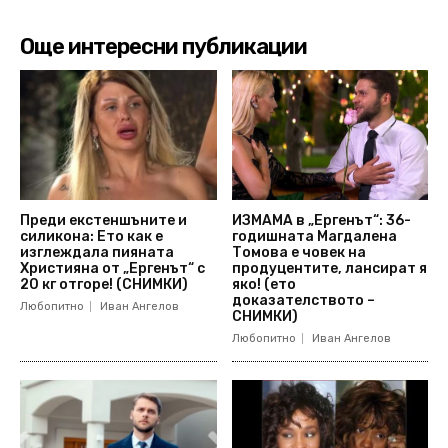
Още интересни публикации
Преди екстеншъните и
ИЗМАМА в „Ергенът“: 36-
силикона: Ето как е
годишната Магдалена
изглеждала пияната
Томова е човек на
Християна от „Ергенът“ с
продуцентите, лансират я
20 кг отгоре! (СНИМКИ)
яко! (ето
доказателството –
Любопитно
Иван Ангелов
СНИМКИ)
Любопитно
Иван Ангелов