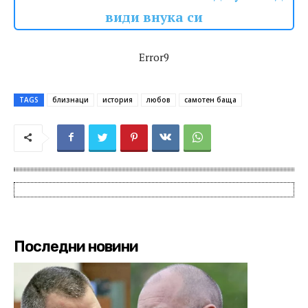
види внука си
Error9
TAGS
близнаци
история
любов
самотен баща
Последни новини