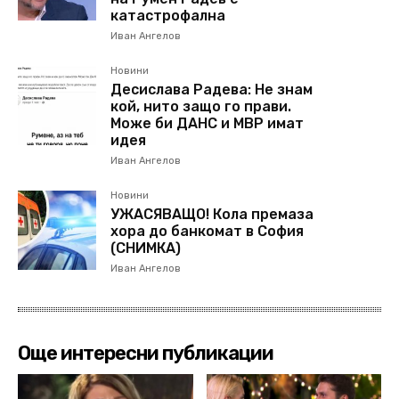
катастрофална
Иван Ангелов
Новини
Десислава Радева: Не знам
кой, нито защо го прави.
Може би ДАНС и МВР имат
идея
Иван Ангелов
Новини
УЖАСЯВАЩО! Кола премаза
хора до банкомат в София
(СНИМКА)
Иван Ангелов
Още интересни публикации