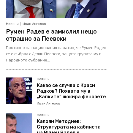
Новини
Иван Ангелов
Румен Радев е замислил нещо
страшно за Пеевски
Противно на националния наратив, че Румен Радев
се е събрал с Делян Пеевски, защото групата му в
Народното събрание...
Новини
Какво се случва с Краси
Радков? Появата му в
„Капките“ шокира феновете
Иван Ангелов
Новини
Калоян Методиев:
Структурата на кабинета
на Румен Радев е