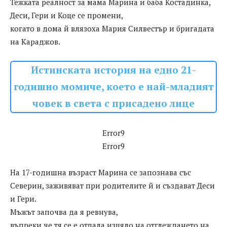
Тежката реалност за мама Марина и баба Костадинка,
Деси, Гери и Коце се промени,
когато в дома й влязоха Мария Силвестър и бригадата
на Караджов.
Истинската история на едно 21-
годишно момиче, което е най-младият
човек в света с присадено лице
Error9
Error9
На 17-годишна възраст Марина се запознава със
Северин, заживяват при родителите й и създават Деси
и Гери.
Мъжът започва да я ревнува,
въпреки че тя се е отдала изцяло на отглеждането на