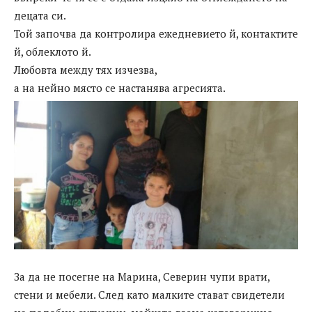
децата си.
Той започва да контролира ежедневието й, контактите
й, облеклото й.
Любовта между тях изчезва,
а на нейно място се настанява агресията.
За да не посегне на Марина, Северин чупи врати,
стени и мебели. След като малките стават свидетели