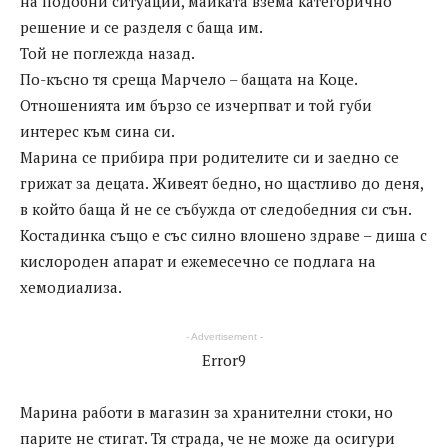
на подобни ситуации, майката взема категорично
решение и се разделя с баща им.
Той не поглежда назад.
По-късно тя среща Марчело – бащата на Коце.
Отношенията им бързо се изчерпват и той губи
интерес към сина си.
Марина се прибира при родителите си и заедно се
грижат за децата. Живеят бедно, но щастливо до деня,
в който баща й не се събужда от следобедния си сън.
Костадинка също е със силно влошено здраве – диша с
кислороден апарат и ежемесечно се подлага на
хемодиализа.
- Advertisement -
Error9
Марина работи в магазин за хранителни стоки, но
парите не стигат. Тя страда, че не може да осигури