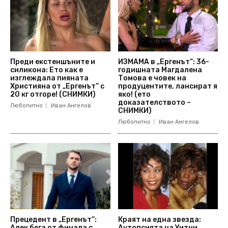
Преди екстеншъните и
ИЗМАМА в „Ергенът“: 36-
силикона: Ето как е
годишната Магдалена
изглеждала пияната
Томова е човек на
Християна от „Ергенът“ с
продуцентите, лансират я
20 кг отгоре! (СНИМКИ)
яко! (ето
доказателството –
Любопитно
Иван Ангелов
СНИМКИ)
Любопитно
Иван Ангелов
Прецедент в „Ергенът“:
Краят на една звезда:
Алек бяга от финала с
Аутопсията на Уитни