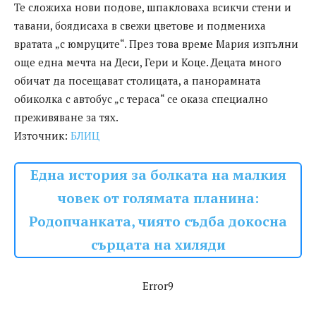
Те сложиха нови подове, шпакловаха всикчи стени и
тавани, боядисаха в свежи цветове и подмениха
вратата „с юмруците“. През това време Мария изпълни
още една мечта на Деси, Гери и Коце. Децата много
обичат да посещават столицата, а панорамната
обиколка с автобус „с тераса“ се оказа специално
преживяване за тях.
Източник:
БЛИЦ
Една история за болката на малкия
човек от голямата планина:
Родопчанката, чиято съдба докосна
сърцата на хиляди
Error9