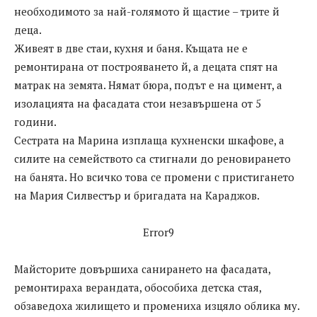
необходимото за най-голямото й щастие – трите й
деца.
Живеят в две стаи, кухня и баня. Къщата не е
ремонтирана от построяването й, а децата спят на
матрак на земята. Нямат бюра, подът е на цимент, а
изолацията на фасадата стои незавършена от 5
години.
Сестрата на Марина изплаща кухненски шкафове, а
силите на семейството са стигнали до реновирането
на банята. Но всичко това се промени с пристигането
на Мария Силвестър и бригадата на Караджов.
Error9
Майсторите довършиха санирането на фасадата,
ремонтираха верандата, обособиха детска стая,
обзаведоха жилището и промениха изцяло облика му.