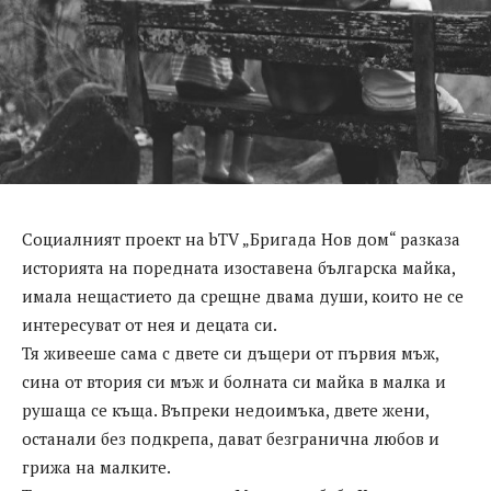
Социалният проект на bTV „Бригада Нов дом“ разказа
историята на поредната изоставена българска майка,
имала нещастието да срещне двама души, които не се
интересуват от нея и децата си.
Тя живееше сама с двете си дъщери от първия мъж,
сина от втория си мъж и болната си майка в малка и
рушаща се къща. Въпреки недоимъка, двете жени,
останали без подкрепа, дават безгранична любов и
грижа на малките.