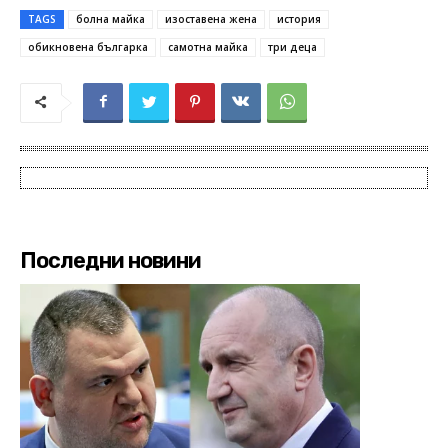
TAGS
болна майка
изоставена жена
история
обикновена българка
самотна майка
три деца
Последни новини