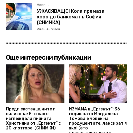
Новини
УЖАСЯВАЩО! Кола премаза
хора до банкомат в София
(СНИМКА)
Иван Ангелов
Още интересни публикации
Преди екстеншъните и
ИЗМАМА в „Ергенът“: 36-
силикона: Ето как е
годишната Магдалена
изглеждала пияната
Томова е човек на
Християна от „Ергенът“ с
продуцентите, лансират я
20 кг отгоре! (СНИМКИ)
яко! (ето
доказателството –