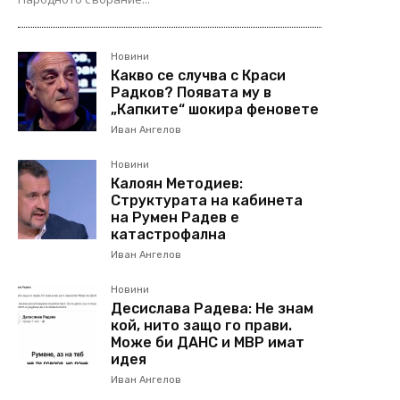
Новини
Какво се случва с Краси
Радков? Появата му в
„Капките“ шокира феновете
Иван Ангелов
Новини
Калоян Методиев:
Структурата на кабинета
на Румен Радев е
катастрофална
Иван Ангелов
Новини
Десислава Радева: Не знам
кой, нито защо го прави.
Може би ДАНС и МВР имат
идея
Иван Ангелов