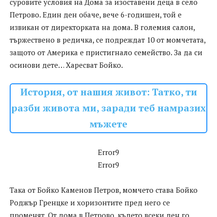
суровите условия на Дома за изоставени деца в село
Петрово. Един ден обаче, вече 6-годишен, той е
извикан от директорката на дома. В големия салон,
тържествено в редичка, се подреждат 10 от момчетата,
защото от Америка е пристигнало семейство. За да си
осинови дете… Харесват Бойко.
История, от нашия живот: Татко, ти
разби живота ми, заради теб намразих
мъжете
Error9
Error9
Така от Бойко Каменов Петров, момчето става Бойко
Роджър Гренцке и хоризонтите пред него се
променят. От дома в Петрово, където всеки ден го