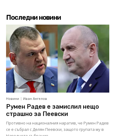
Последни новини
Новини
Иван Ангелов
Румен Радев е замислил нещо
страшно за Пеевски
Противно на националния наратив, че Румен Радев
се е събрал с Делян Пеевски, защото групата му в
Народното събрание...