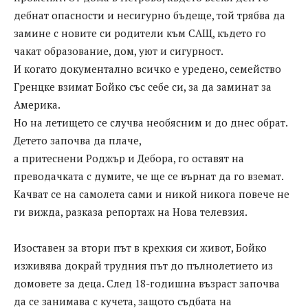
дебнат опасности и несигурно бъдеще, той трябва да
замине с новите си родители към САЩ, където го
чакат образование, дом, уют и сигурност.
И когато документално всичко е уредено, семейство
Гренцке взимат Бойко със себе си, за да заминат за
Америка.
Но на летището се случва необясним и до днес обрат.
Детето започва да плаче,
а притеснени Роджър и Дебора, го оставят на
преводачката с думите, че ще се върнат да го вземат.
Качват се на самолета сами и никой никога повече не
ги вижда, разказа репортаж на Нова телевзия.
Изоставен за втори път в крехкия си живот, Бойко
изживява докрай трудния път до пълнолетието из
домовете за деца. След 18-годишна възраст започва
да се занимава с кучета, защото съдбата на