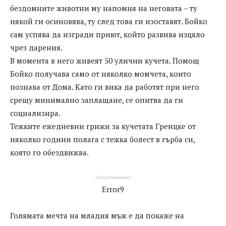
бездомните животни му напомня на неговата – ту
някой ги осиновява, ту след това ги изоставят. Бойко
сам успява да изгради приют, който развива изцяло
чрез дарения.
В момента в него живеят 50 улични кучета. Помощ
Бойко получава само от няколко момчета, които
познава от Дома. Като ги вика да работят при него
срещу минимално заплащане, се опитва да ги
социализира.
Тежките ежедневни грижи за кучетата Гренцке от
няколко години полага с тежка болест в гърба си,
която го обездвижва.
- Advertisement -
Error9
Голямата мечта на младия мъж е да покаже на