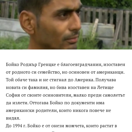
Бойко Роджър Гренцке е благоевградчанин, изоставен
от родното си семейство, но осиновен от американци.
Той обаче така и не стигнал до Америка. Получава
новата си фамилия, но бива изоставен на Летище
София от своите осиновители, малко преди самолетът
да излети. Оттогава Бойко по документи има
американски родители, които никога повече не
видял.
До 1994 г. Бойко е от онези момчета, които растат в