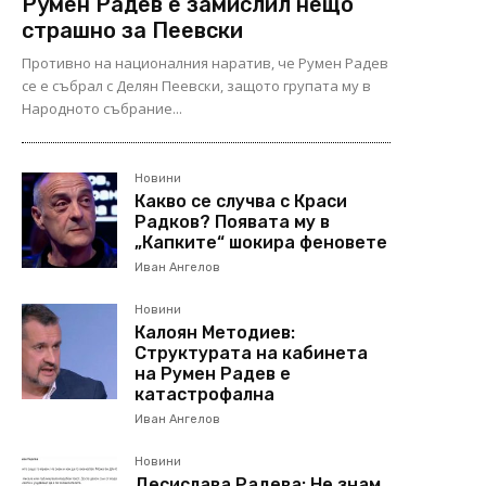
Румен Радев е замислил нещо
страшно за Пеевски
Противно на националния наратив, че Румен Радев
се е събрал с Делян Пеевски, защото групата му в
Народното събрание...
Новини
Какво се случва с Краси
Радков? Появата му в
„Капките“ шокира феновете
Иван Ангелов
Новини
Калоян Методиев:
Структурата на кабинета
на Румен Радев е
катастрофална
Иван Ангелов
Новини
Десислава Радева: Не знам