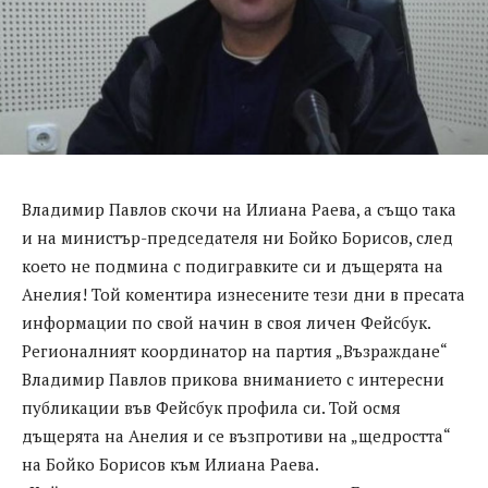
Владимир Павлов скочи на Илиана Раева, а също така
и на министър-председателя ни Бойко Борисов, след
което не подмина с подигравките си и дъщерята на
Анелия! Той коментира изнесените тези дни в пресата
информации по свой начин в своя личен Фейсбук.
Регионалният координатор на партия „Възраждане“
Владимир Павлов прикова вниманието с интересни
публикации във Фейсбук профила си. Той осмя
дъщерята на Анелия и се възпротиви на „щедростта“
на Бойко Борисов към Илиана Раева.