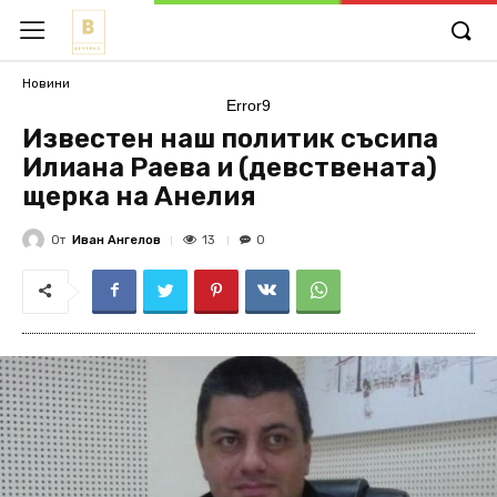
Новини
Error9
Известен наш политик съсипа
Илиана Раева и (девствената)
щерка на Анелия
От
Иван Ангелов
13
0