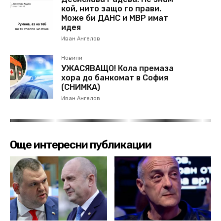
кой, нито защо го прави.
Може би ДАНС и МВР имат
идея
Иван Ангелов
Новини
УЖАСЯВАЩО! Кола премаза
хора до банкомат в София
(СНИМКА)
Иван Ангелов
Още интересни публикации