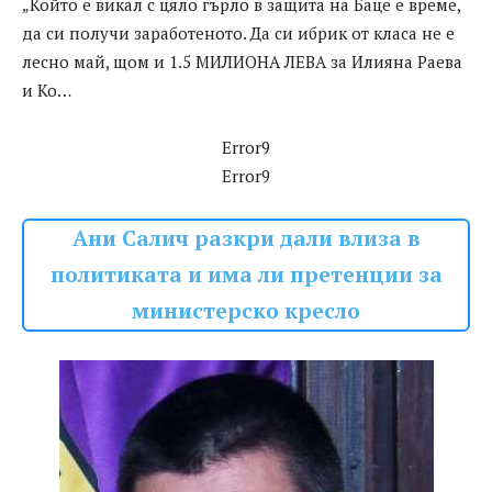
„Който е викал с цяло гърло в защита на Баце е време,
да си получи заработеното. Да си ибрик от класа не е
лесно май, щом и 1.5 МИЛИОНА ЛЕВА за Илияна Раева
и Ко…
Error9
Error9
Ани Салич разкри дали влиза в
политиката и има ли претенции за
министерско кресло