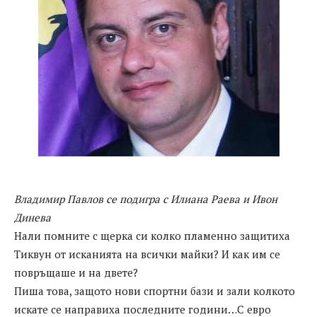
Владимир Павлов се подигра с Илиана Раева и Ивон
Динева
Нали помните с щерка си колко пламенно защитиха
Тиквун от исканията на всички майки? И как им се
повръщаше и на двете?
Пиша това, защото нови спортни бази и зали колкото
искате се направиха последните години…С евро