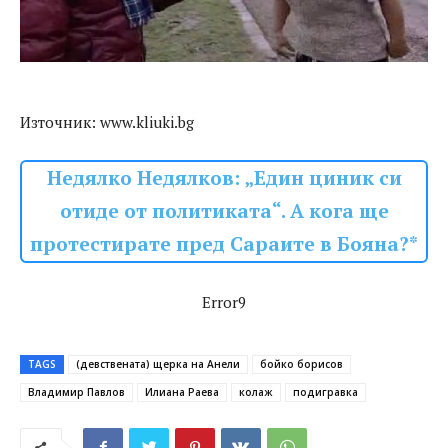
Източник: www.kliuki.bg
Недялко Недялков: „Един циник си
отиде от политиката“. А кога ще
протестирате пред Сараите в Бояна?*
Error9
TAGS
(девствената) щерка на Анели
бойко борисов
Владимир Павлов
Илиана Раева
колаж
подигравка