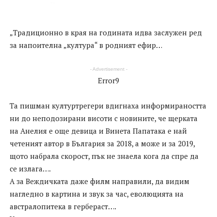
„Традиционно в края на годината идва заслужен ред
за напоителна „култура“ в родният ефир…
- Advertisement -
Error9
Та пишман културтрегери вдигнаха информираността
ни до неподозирани висоти с новините, че щерката
на Анелия е още девица и Винета Папатака е най
четеният автор в България за 2018, а може и за 2019,
щото набрала скорост, пък не знаела кога да спре да
се излага….
А за Веждичката даже филм направили, да видим
нагледно в картина и звук за час, еволюцията на
австралопитека в гербераст….