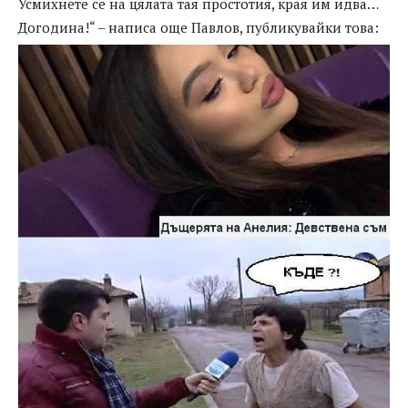
Усмихнете се на цялата тая простотия, края им идва…
Догодина!“ – написа още Павлов, публикувайки това: