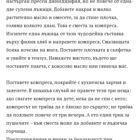
настърган пресен джинджифил, но не повече от една-
две супени лъжици. Добавете накрая и малко
растително масло и омесете, за да стане плочка,
голяма колкото длан. Това е сместа за компреса.
Изсипете една лъжица от тази чудодейна съставка
върху филия хляб и направете компреса. Смазващата
болка изчезва на мига. Поставете плочката в салфетка
и увийте в тензух. Намажете мястото, където ще
поставите пакета, с кокосово масло или свинска мас.
Поставете компреса, покрийте с кухненска хартия и
залепете. В никакъв случай не правете тези три неща:
ако слагате компреса на дете, нека да не спи с него;
компресът не трябва да е близко до сърцето; не трябва
да ползвате повече от три вечери. А ето един трик за
пушачите – към сместа може да добавите и лъжичка
горчица.
Предупреждения и мерки за безопасност при