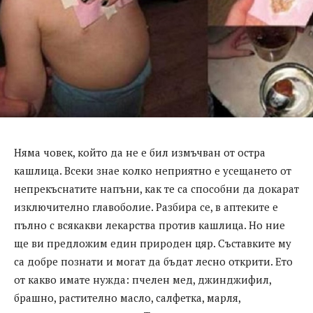
Няма човек, който да не е бил измъчван от остра
кашлица. Всеки знае колко неприятно е усещането от
непрекъснатите напъни, как те са способни да докарат
изключително главоболие. Разбира се, в аптеките е
пълно с всякакви лекарства против кашлица. Но ние
ще ви предложим един природен цяр. Съставките му
са добре познати и могат да бъдат лесно открити. Ето
от какво имате нужда: пчелен мед, джинджифил,
брашно, растително масло, салфетка, марля,