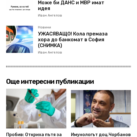
Може би ДАНС и МВР имат
идея
Иван Ангелов
Новини
УЖАСЯВАЩО! Кола премаза
хора до банкомат в София
(СНИМКА)
Иван Ангелов
Още интересни публикации
Пробив: Откриха пътя за
Имунологът доц.Чорбанов