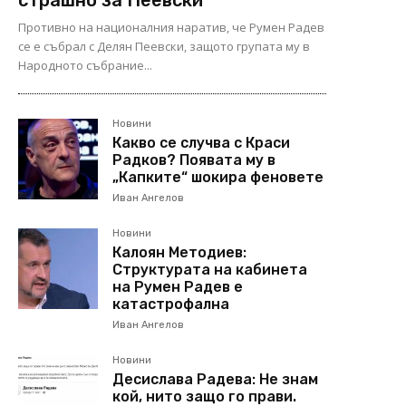
страшно за Пеевски
Противно на националния наратив, че Румен Радев
се е събрал с Делян Пеевски, защото групата му в
Народното събрание...
Новини
Какво се случва с Краси
Радков? Появата му в
„Капките“ шокира феновете
Иван Ангелов
Новини
Калоян Методиев:
Структурата на кабинета
на Румен Радев е
катастрофална
Иван Ангелов
Новини
Десислава Радева: Не знам
кой, нито защо го прави.