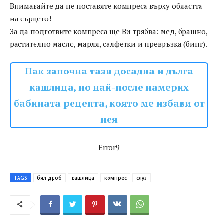
Внимавайте да не поставяте компреса върху областта
на сърцето!
За да подготвите компреса ще Ви трябва: мед, брашно,
растително масло, марля, салфетки и превръзка (бинт).
Пак започна тази досадна и дълга
кашлица, но най-после намерих
бабината рецепта, която ме избави от
нея
Error9
TAGS
бял дроб
кашлица
компрес
слуз