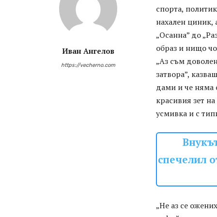
спорта, политик
нахален циник, 
„Осанна” до „Ра
образ и нищо чо
Иван Ангелов
„Аз съм доволен
https://vecherno.com
затвора”, казваш
дами и че няма 
красивия зет на
усмивка и с тип
Внукъ
спечелил о
„Не аз се ожени