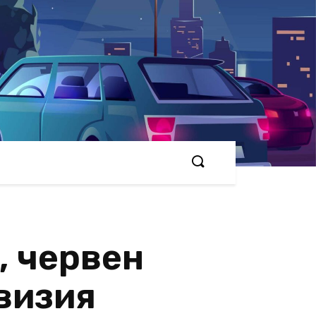
, червен
евизия