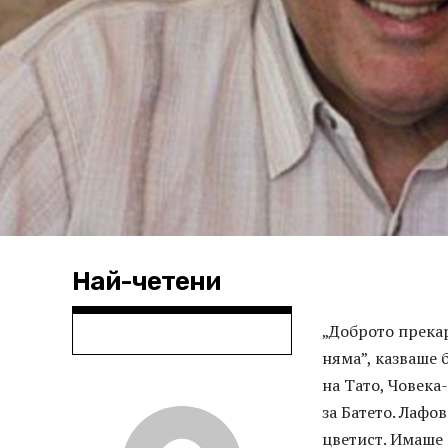
Най-четени
„Доброто прекар
няма”, казваше 
на Тато, Човека
за Батето. Лафов
цветист. Имаше 