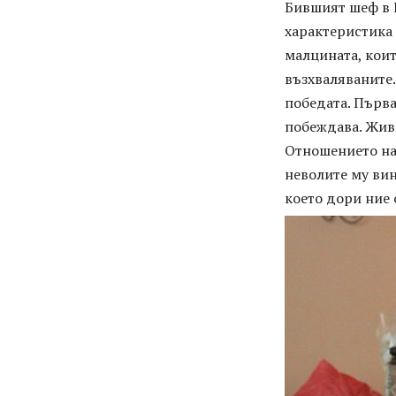
Бившият шеф в 
характеристика 
малцината, коит
възхваляваните.
победата. Първа
побеждава. Живо
Отношението на 
неволите му вин
което дори ние 