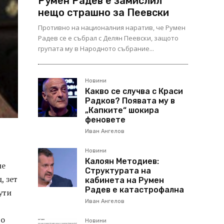
Румен Радев е замислил
нещо страшно за Пеевски
Противно на националния наратив, че Румен
Радев се е събрал с Делян Пеевски, защото
групата му в Народното събрание...
Новини
Какво се случва с Краси
Радков? Появата му в
„Капките“ шокира
феновете
Иван Ангелов
Новини
Калоян Методиев:
ме
Структурата на
, зет
кабинета на Румен
Радев е катастрофална
ути
Иван Ангелов
до
Новини