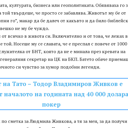
ата, културата, бизнеса или геополитиката. Обявяваха го з
а той твърдеше, че просто се забавлява. Животът му бе от
зпни го”, макар да бе далеч от какъвто и да било библейс
вешко не му бе чуждо.
 от всичко в живота си. Включително и от това, че лежах в
е той. Носеше му се славата, че е преспал с повече от 1000
служителка от БНТ, която да не е минала през кревата на
 генералния секретар на ЦК на БКП. Батето обаче приемаш
ичното си чувство за хумор подобни легенди.
т на Тато – Тодор Владимиров Живков е
т началото на годината над 40 000 долара
покер
х по сметка за Людмила Живкова, а тя за мен, за да получи