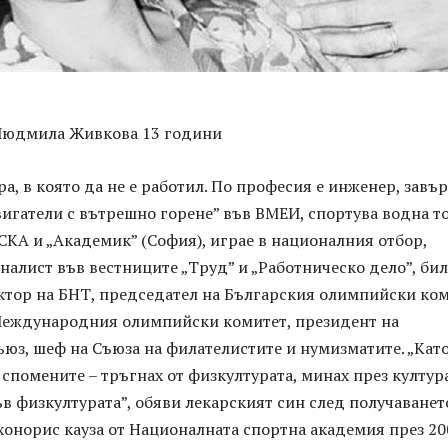
Людмила Живкова 13 години
а, в която да не е работил. По професия е инженер, завъ
игатели с вътрешно горене” във ВМЕИ, спортува водна то
ЦСКА и „Академик” (София), играе в националния отбор,
налист във вестниците „Труд” и „Работническо дело”, бил
ктор на БНТ, председател на Българския олимпийски ко
 Международния олимпийски комитет, президент на
юз, шеф на Съюза на филателистите и нумизматите. „Като
спомените – тръгнах от физкултурата, минах през култур
ъв физкултурата”, обяви лекарският син след получаванет
хонорис кауза от Националната спортна академия през 200