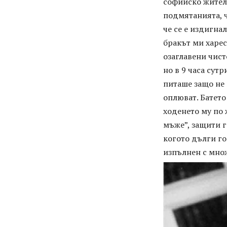
софийско жителс
подмятанията, ч
че се е издигна
бракът ми харес
озаглавени чист
но в 9 часа сут
питаше защо не 
оплюват. Батето
ходенето му по ж
мъже”, защити 
когото дълги го
изпълнен с мно