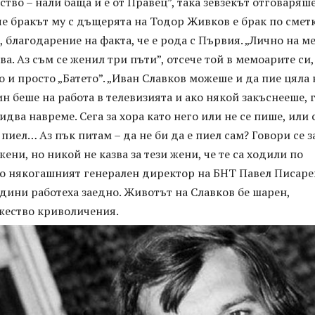
тво – нали баща й е от Правец”, така зевзекът отговаряше
е бракът му с дъщерята на Тодор Живков е брак по смет
л, благодарение на факта, че е рода с Първия. „Лично на м
ва. Аз съм се женил три пъти”, отсече той в мемоарите си,
о и просто „Батето”. „Иван Славков можеше и да пие цяла
рин беше на работа в телевизията и ако някой закъснееше, 
идва навреме. Сега за хора като него или не се пише, или 
 пиел… Аз пък питам – да не би да е пиел сам? Говори се з
ени, но никой не казва за тези жени, че те са ходили по
го някогашният генерален директор на БНТ Павел Писарев
дини работеха заедно. Животът на Славков бе шарен,
жество криволичения.