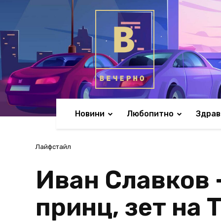
Новини
Любопитно
Здрав
Лайфстайл
Иван Славков 
принц, зет на 