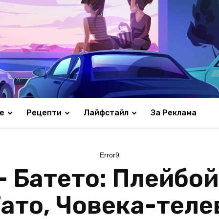
е
Рецепти
Лайфстайл
За Реклама
Error9
– Батето: Плейбой
Тато, Човека-тел