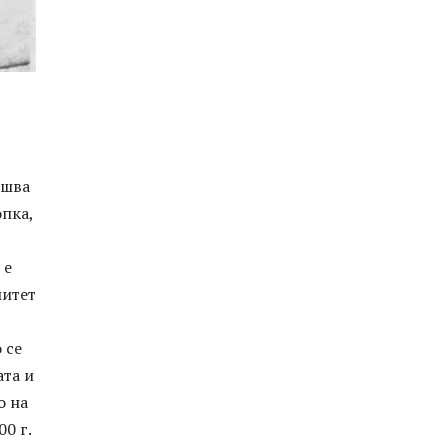
ршва
пка,
 е
митет
 се
ата и
о на
0 г.