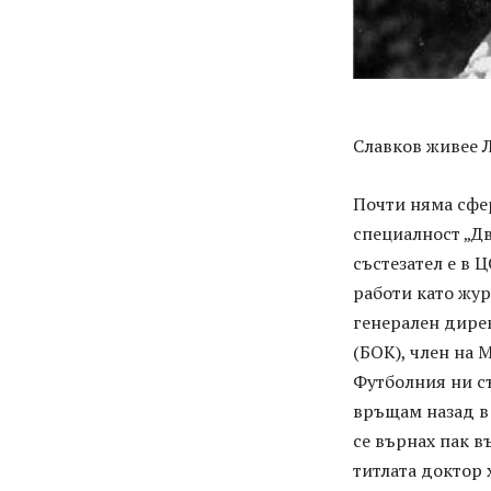
Славков живее 
Почти няма сфер
специалност „Дв
състезател е в 
работи като жур
генерален дире
(БОК), член на
Футболния ни съ
връщам назад в 
се върнах пак в
титлата доктор 