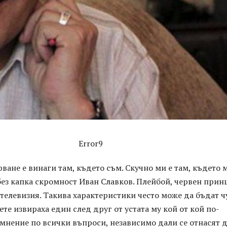
Error9
ване е винаги там, където съм. Скучно ми е там, където 
без капка скромност Иван Славков. Плейбой, червен принц
-телевизия. Такива характеристики често може да бъдат ч
ете извираха един след друг от устата му кой от кой по-
мнение по всички въпроси, независимо дали се отнасят 