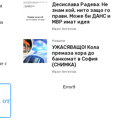
Десислава Радева: Не
а
знам кой, нито защо го
прави. Може би ДАНС и
ки
МВР имат идея
Иван Ангелов
Новини
УЖАСЯВАЩО! Кола
премаза хора до
банкомат в София
е с
(СНИМКА)
Иван Ангелов
Error9
 от