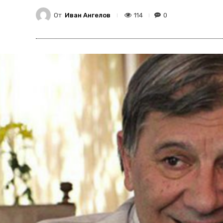
От
Иван Ангелов
114
0