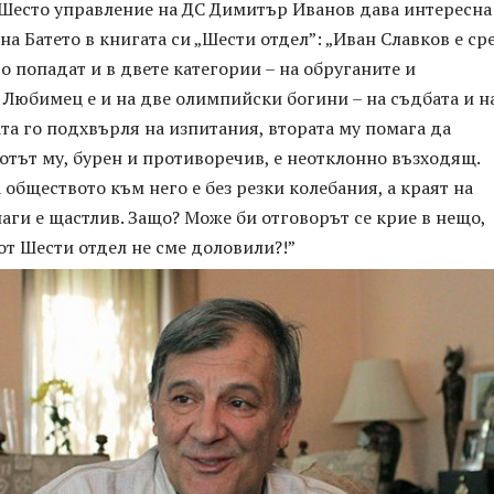
Шесто управление на ДС Димитър Иванов дава интересна
на Батето в книгата си „Шести отдел”: „Иван Славков е ср
о попадат и в двете категории – на обруганите и
 Любимец е и на две олимпийски богини – на съдбата и н
та го подхвърля на изпитания, втората му помага да
тът му, бурен и противоречив, е неотклонно възходящ.
обществото към него е без резки колебания, а краят на
аги е щастлив. Защо? Може би отговорът се крие в нещо,
от Шести отдел не сме доловили?!”