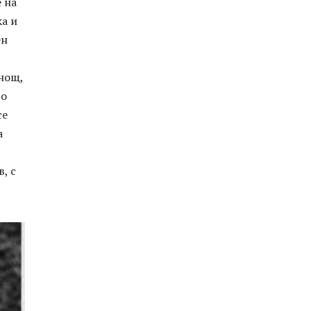
 на
ка и
ен
 нощ,
го
се
а
, с