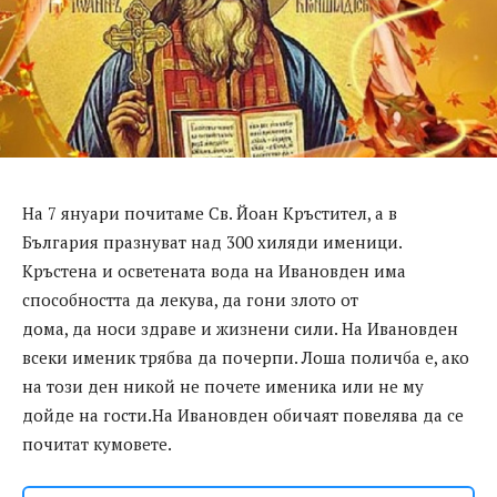
На 7 януари почитаме Св. Йоан Кръстител, а в
България празнуват над 300 хиляди именици.
Кръстена и осветената вода на Ивановден има
способността да лекува, да гони злото от
дома, да носи здраве и жизнени сили. На Ивановден
всеки именик трябва да почерпи. Лоша поличба е, ако
на този ден никой не почете именика или не му
дойде на гости.На Ивановден обичаят повелява да се
почитат кумовете.