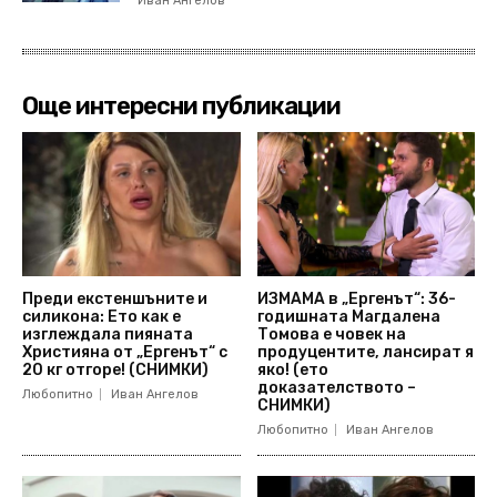
Иван Ангелов
Още интересни публикации
Преди екстеншъните и
ИЗМАМА в „Ергенът“: 36-
силикона: Ето как е
годишната Магдалена
изглеждала пияната
Томова е човек на
Християна от „Ергенът“ с
продуцентите, лансират я
20 кг отгоре! (СНИМКИ)
яко! (ето
доказателството –
Любопитно
Иван Ангелов
СНИМКИ)
Любопитно
Иван Ангелов