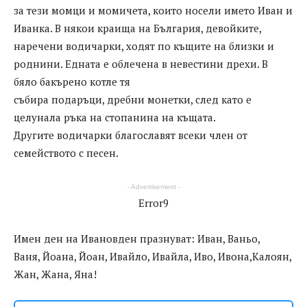
за тези момци и момичета, които носели името Иван и
Иванка. В някои краища на България, девойките,
наречени водичарки, ходят по къщите на близки и
роднини. Едната е облечена в невестини дрехи. В
бяло бакърено котле тя
събира подаръци, дребни монетки, след като е
целунала ръка на стопанина на къщата.
Другите водичарки благославят всеки член от
семейството с песен.
- Advertisement -
Error9
Имен ден на Ивановден празнуват: Иван, Ваньо,
Ваня, Йоана, Йоан, Ивайло, Ивайла, Иво, Ивона,Калоян,
Жан, Жана, Яна!