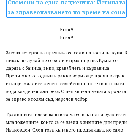
Спомени на една пациентка: Истината
за здравеопазването по време на соца
Error9
Error9
Затова вечерта на празника се ходи на гости на кума. В
никакъв случай не се ходи с празни ръце. Кумът се
дарява с баница, вино, кравайчета и кървавица.
Преди много години в ранни зори още преди изгрев
слънце, младите жени в семейството носели в къщата
вода кладенец или река. С нея къпели децата в родата
за здраве в голям съд, наречен чебър.
Традицията повелява в него да се изкъпят и булките и
младоженците, които са се взели в зимните дни преди
Ивановден. След това къпането продължава, но само