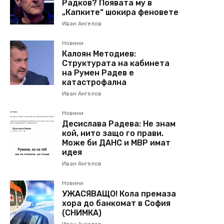
Радков? Появата му в
„Капките“ шокира феновете
Иван Ангелов
Новини
Калоян Методиев:
Структурата на кабинета
на Румен Радев е
катастрофална
Иван Ангелов
Новини
Десислава Радева: Не знам
кой, нито защо го прави.
Може би ДАНС и МВР имат
идея
Иван Ангелов
Новини
УЖАСЯВАЩО! Кола премаза
хора до банкомат в София
(СНИМКА)