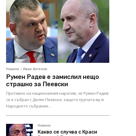
Новини
Иван Ангелов
Румен Радев е замислил нещо
страшно за Пеевски
Противно на националния наратив, че Румен Радев
се е събрал с Делян Пеевски, защото групата му в
Народното събрание...
Новини
Какво се случва с Краси