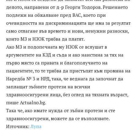
делото, направени от д-р Георги Тодоров. Решението
подлежи на обжалване пред ВАС, което при
очевидността на дискриминацията ще има за резултат
само отлагане във времето и нови, ненужни разноски,
които МЗ и НЗОК трябва да платят.
Ако МЗ и подопечната му НЗОК се вслушат в
аргументите на КЗД и съда и ако наистина за тях на
първо място са правата и благополучието на
пациентите, то те трябва да пристъпят към промяна на
Наредба № 3 и НРД, така, че веднага да започнат да
заплащат зъбните протези на всички
здравноосигурени лица, без оглед на тяхната възраст,
пише Actualno.bg.
Така че, ако имате нужда от зъбни протези и сте
здравноосигурени, можете да се възползвате.
Източник:
Лупа