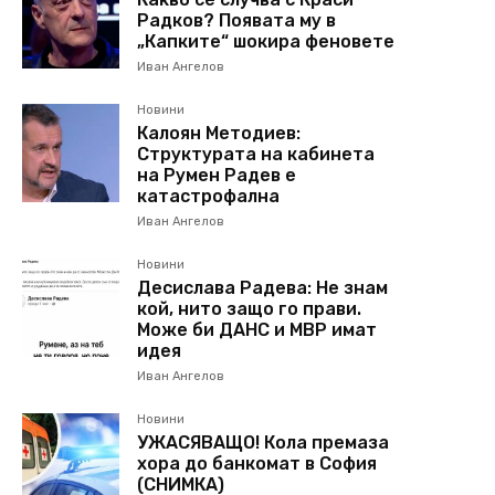
Радков? Появата му в
„Капките“ шокира феновете
Иван Ангелов
Новини
Калоян Методиев:
Структурата на кабинета
на Румен Радев е
катастрофална
Иван Ангелов
Новини
Десислава Радева: Не знам
кой, нито защо го прави.
Може би ДАНС и МВР имат
идея
Иван Ангелов
Новини
УЖАСЯВАЩО! Кола премаза
хора до банкомат в София
(СНИМКА)