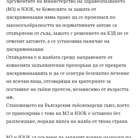
Аргументите на Министерство на здравеопазването
(МЗ) и НЗОК, че Комисията за защита от
дискриминация няма право да се произнася по
законосъобразността на нормативните актове са
отхвърлени от съда, защото с решението на КЗД не се
отменят актовете, а се установява наличие на
дискриминация.
Отхвърлена е и жалбата срещу направените от
комисията задължителни препоръки да се прекрати
дискриминацията и да се осигури безплатно лечение
на всички лица, отговарящи на критериите за
поставяне на зъбни протези, независимо от възрастта
им.
Становището на Българския зъболекарски съюз, което
се припокрива с това на МЗ и НЗОК е оставено без
разглеждане, поради липса на жалба от тяхна страна.
МЗ и НЗОК са осъдени да заплатят всички разноски по