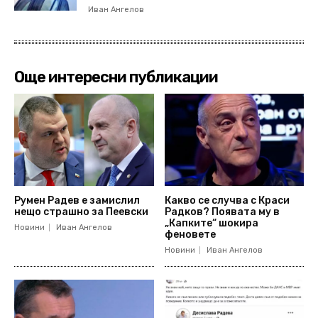
Иван Ангелов
Още интересни публикации
Румен Радев е замислил
Какво се случва с Краси
нещо страшно за Пеевски
Радков? Появата му в
„Капките“ шокира
Новини
Иван Ангелов
феновете
Новини
Иван Ангелов