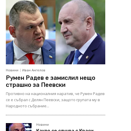
Новини
Иван Ангелов
Румен Радев е замислил нещо
страшно за Пеевски
Противно на националния наратив, че Румен Радев
се е събрал с Делян Пеевски, защото групата му в
Народното събрание...
Новини
Какво се случва с Краси