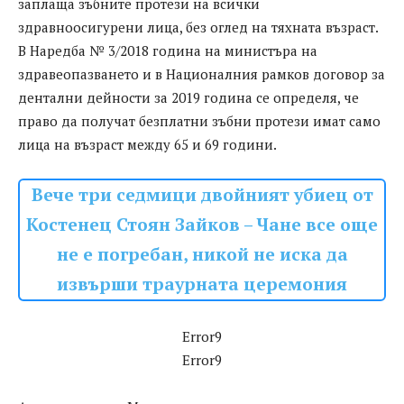
заплаща зъбните протези на всички
здравноосигурени лица, без оглед на тяхната възраст.
В Наредба № 3/2018 година на министъра на
здравеопазването и в Националния рамков договор за
дентални дейности за 2019 година се определя, че
право да получат безплатни зъбни протези имат само
лица на възраст между 65 и 69 години.
Вече три седмици двойният убиец от
Костенец Стоян Зайков – Чане все още
не е погребан, никой не иска да
извърши траурната церемония
Error9
Error9