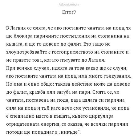
- Advertisement -
Error9
В Латвия се смята, че ако поставите чантата на пода, тя
ще блокира паричните постъпления на стопанина на
къщата, и ще го доведе до фалит. Ето защо не
злоупотребявайте с гостоприемството на стопаните и
не правете това, когато пътувате до Латвия.
При всички случаи, идеята за това какво ще се случи,
ако поставите чантата на пода, има много тълкувания.
Но има и едно общо: такова действие може да доведе
до фалит, кражба или загуба на пари. Смята се, че
чантата, поставена на пода, дава цялата си парична
сила на пода и тъй като вече сме установили, че пода
е специално място в къщата, където циркулира
отрицателната енергия, се оказва, че всички парични
потоци ще попаднат в „никъде“.