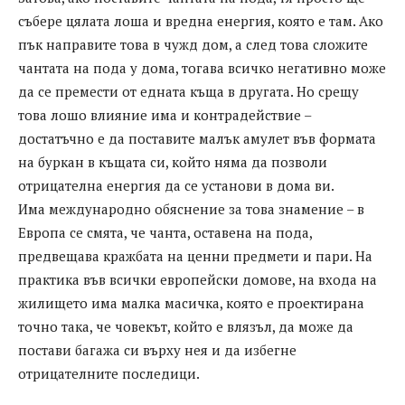
събере цялата лоша и вредна енергия, която е там. Ако
пък направите това в чужд дом, а след това сложите
чантата на пода у дома, тогава всичко негативно може
да се премести от едната къща в другата. Но срещу
това лошо влияние има и контрадействие –
достатъчно е да поставите малък амулет във формата
на буркан в къщата си, който няма да позволи
отрицателна енергия да се установи в дома ви.
Има международно обяснение за това знамение – в
Европа се смята, че чанта, оставена на пода,
предвещава кражбата на ценни предмети и пари. На
практика във всички европейски домове, на входа на
жилището има малка масичка, която е проектирана
точно така, че човекът, който е влязъл, да може да
постави багажа си върху нея и да избегне
отрицателните последици.