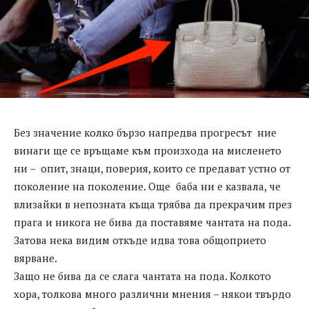
Без значение колко бързо напредва прогресът ние
винаги ще се връщаме към произхода на мисленето
ни – опит, знаци, поверия, които се предават устно от
поколение на поколение. Още баба ни е казвала, че
влизайки в непозната къща трябва да прекрачим през
прага и никога не бива да поставяме чантата на пода.
Затова нека видим откъде идва това общоприето
вярване.
Защо не бива да се слага чантата на пода. Колкото
хора, толкова много различни мнения – някои твърдо