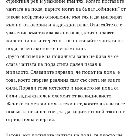
стриктния ред и уважение към тях. Когато поставите
чантата на пода, парите могат да бъдат „обидени“ от
такова небрежно отношение към тях и да мигрират
към по-отговорни и надеждни ръце. Отнасяйте се с
уважение към такива важни неща, които правят
живота ни по-интересен – не поставяйте чантата на
пода, освен ако това е невъзможно.
Друго обяснение на поличбата защо не бива да се
слага чантата на пода стига далеч назад в
миналото. Славяните вярвали, че подът на дома е
това, което свързва реалния свят със света на злите
сили. Поради това метенето и миенето на пода са
били задължителен елемент от всекидневието.
Жените са метели пода всеки път, когато в къщата се
появявал неканен гост, за да защитят семейството от
отрицателна енергия.
Затова, ако поставите чантата на пода, тя просто ще