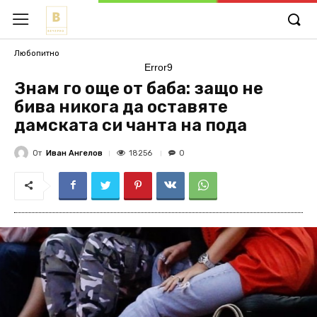
Любопитно
Error9
Знам го още от баба: защо не
бива никога да оставяте
дамската си чанта на пода
От
Иван Ангелов
18256
0