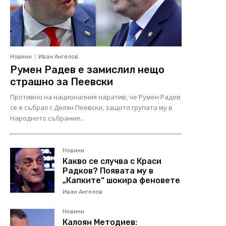
Новини
Иван Ангелов
Румен Радев е замислил нещо
страшно за Пеевски
Противно на националния наратив, че Румен Радев
се е събрал с Делян Пеевски, защото групата му в
Народното събрание...
Новини
Какво се случва с Краси
Радков? Появата му в
„Капките“ шокира феновете
Иван Ангелов
Новини
Калоян Методиев: