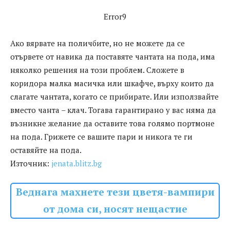
Error9
Ако вярвате на поличбите, но не можете да се
отървете от навика да поставяте чантата на пода, има
няколко решения на този проблем. Сложете в
коридора малка масичка или шкафче, върху които да
слагате чантата, когато се прибирате. Или използвайте
вместо чанта – клач. Тогава гарантирано у вас няма да
възникне желание да оставите това голямо портмоне
на пода. Грижете се вашите пари и никога те ги
оставяйте на пода.
Източник:
jenata.blitz.bg
Веднага махнете тези цветя-вампири
от дома си, носят нещастие