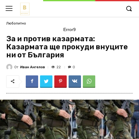
Любопитно
Error9
За и против казармата:
Казармата ще прокуди внуците
ни от България
От
Иван Ангелов
22
0