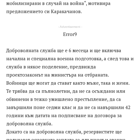
мобилизирани в случай на война“, мотивира
предложението си Каракачанов.
- Advertisement -
Error9
Доброволната служба ще е 6 месеца и ще включва
начална и специална военна подготовка, а след това и
служба в някое поделение, предвижда
проектозаконът на министъра на отбраната.
Войници ще могат да стават както мъже, така и жени.
Те трябва да са пълнолетни, да не са осъждани или
обвинени в тежко умишлено престъпление, да са
завършили поне седми клас и да не са навършили 42
години към датата на подписване на договора за
доброволна служба.
Докато са на доброволна служба, резервистите ще
получават основната заплата за длъжност и звание,