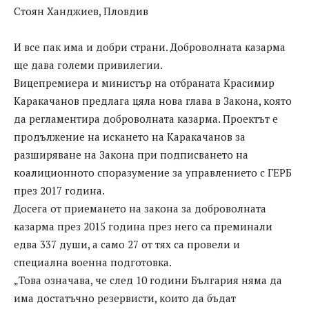
Стоян Ханджиев, Пловдив
И все пак има и добри страни. Доброволната казарма
ще дава големи привилегии.
Вицепремиера и министър на отбраната Красимир
Каракачанов предлага цяла нова глава в Закона, която
да регламентира доброволната казарма. Проектът е
продължение на искането на Каракачанов за
разширяване на Закона при подписването на
коалиционното споразумение за управлението с ГЕРБ
през 2017 година.
Досега от приемането на закона за доброволната
казарма през 2015 година през него са преминали
едва 337 души, а само 27 от тях са провели и
специална военна подготовка.
„Това означава, че след 10 години България няма да
има достатъчно резервисти, които да бъдат