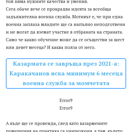
той няма нужните качества и умения.
Сега обаче вече се прокрадва идеята за всеобща
задължителна военна служба. Мотивът е, че при една
военна заплаха младите ще са напълно неподготвени
и не могат да вземат участие в отбраната на страната.
Само че какво обучение може да се осъществи за шест
или девет месеца? И каква полза от него.
Казармата се завръща през 2021-а:
Каракачанов иска минимум 6 месеца
военна служба за момчетата
Error9
Error9
А къде ще се провежда, след като казармените
помещения на практика са унищожени, а там, където