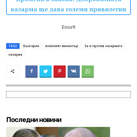
казарма ще дава големи привилегии
Error9
TAGS
България
военният министър
За и против казармата
казарма
Последни новини