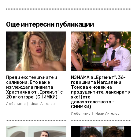
Още интересни публикации
Преди екстеншъните и
ИЗМАМА в „Ергенът“: 36-
силикона: Ето как е
годишната Магдалена
изглеждала пияната
Томова е човек на
Християна от „Ергенът“ с
продуцентите, лансират я
20 кг отгоре! (СНИМКИ)
яко! (ето
доказателството –
Любопитно
Иван Ангелов
СНИМКИ)
Любопитно
Иван Ангелов