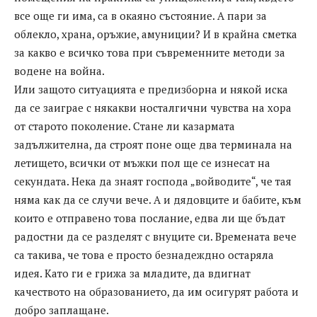
все още ги има, са в окаяно състояние. А пари за
облекло, храна, оръжие, амуниции? И в крайна сметка
за какво е всичко това при съвременните методи за
водене на война.
Или защото ситуацията е предизборна и някой иска
да се заиграе с някакви носталгични чувства на хора
от старото поколение. Стане ли казармата
задължителна, да строят поне още два терминала на
летището, всички от мъжки пол ще се изнесат на
секундата. Нека да знаят господа „войводите“, че тая
няма как да се случи вече. А и дядовците и бабите, към
които е отправено това послание, едва ли ще бъдат
радостни да се разделят с внуците си. Времената вече
са такива, че това е просто безнадеждно остаряла
идея. Като ги е грижа за младите, да вдигнат
качеството на образованието, да им осигурят работа и
добро заплащане.