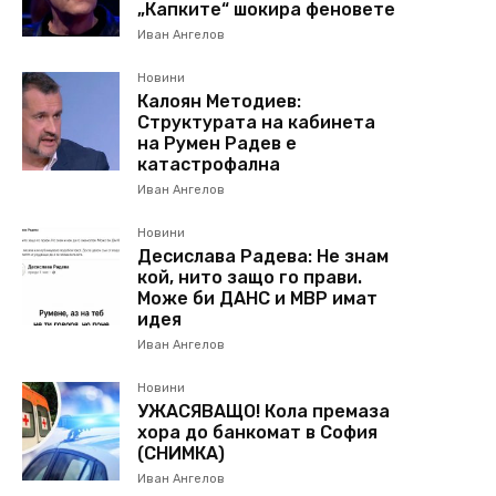
„Капките“ шокира феновете
Иван Ангелов
Новини
Калоян Методиев:
Структурата на кабинета
на Румен Радев е
катастрофална
Иван Ангелов
Новини
Десислава Радева: Не знам
кой, нито защо го прави.
Може би ДАНС и МВР имат
идея
Иван Ангелов
Новини
УЖАСЯВАЩО! Кола премаза
хора до банкомат в София
(СНИМКА)
Иван Ангелов