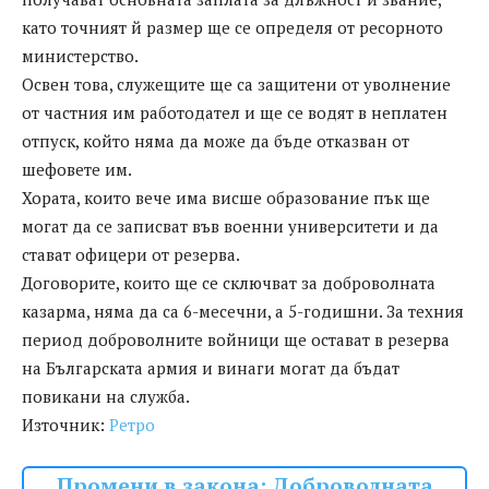
като точният й размер ще се определя от ресорното
министерство.
Освен това, служещите ще са защитени от уволнение
от частния им работодател и ще се водят в неплатен
отпуск, който няма да може да бъде отказван от
шефовете им.
Хората, които вече има висше образование пък ще
могат да се записват във военни университети и да
стават офицери от резерва.
Договорите, които ще се сключват за доброволната
казарма, няма да са 6-месечни, а 5-годишни. За техния
период доброволните войници ще остават в резерва
на Българската армия и винаги могат да бъдат
повикани на служба.
Източник:
Ретро
Промени в закона: Доброволната