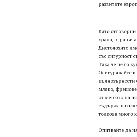
развитите европ
Като отговорни 
храна, огранича
Диетолозите има
със сигурност 
Така че не го ку
Осигурявайте в 
пълнозърнести 
мляко, фрешове
от менюто на ця
съдържа в голя
толкова много х
Опитвайте да на