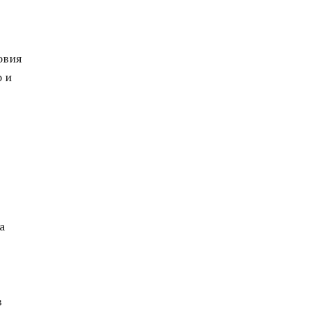
овия
 и
а
в