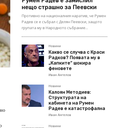
Румен Радев е замислил
нещо страшно за Пеевски
Противно на националния наратив, че Румен
Радев се е събрал с Делян Пеевски, защото
групата му в Народното събрание...
Новини
Какво се случва с Краси
Радков? Появата му в
„Капките“ шокира
феновете
Иван Ангелов
Новини
Калоян Методиев:
Структурата на
кабинета на Румен
Радев е катастрофална
ано
Иван Ангелов
о
Новини