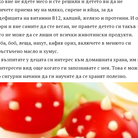
о вие не ядете месо и сте решили и детето ви да не
ичете приема му на мляко, сирене и яйца, за да
ефицита на витамин В12, калций, желязо и протеини. И 
ри и вие самите да сте веган, не правете детето си такъв 
 то не може да се лиши от всички животински продукти.
ба, боб, леща, нахут, кафяв ориз, включете в менюто си
фъстъчено масло и хумус.
а възпитате у децата си интерес към домашната храна, им 
нтересен вид още когато ги запознавате с нея. Това е мож
 сигурни начини да ги научите да се хранят полезно.