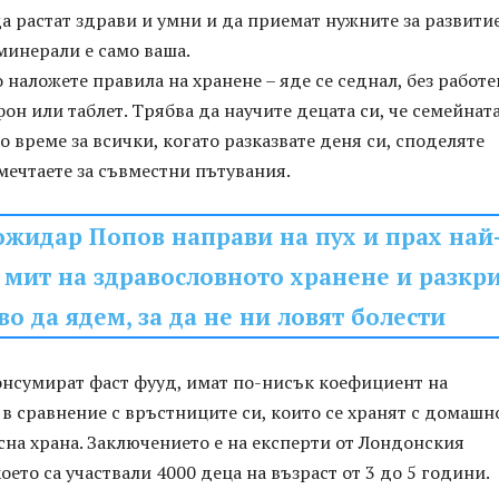
а растат здрави и умни и да приемат нужните за развити
минерали е само ваша.
 наложете правила на хранене – яде се седнал, без работ
фон или таблет. Трябва да научите децата си, че семейнат
о време за всички, когато разказвате деня си, споделяте
мечтаете за съвместни пътувания.
ожидар Попов направи на пух и прах най
 мит на здравословното хранене и разкр
во да ядем, за да не ни ловят болести
онсумират фаст фууд, имат по-нисък коефициент на
в сравнение с връстниците си, които се хранят с домашн
на храна. Заключението е на експерти от Лондонския
оето са участвали 4000 деца на възраст от 3 до 5 години.