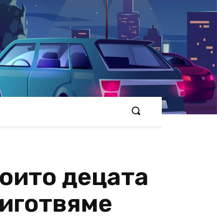
които децата
риготвяме