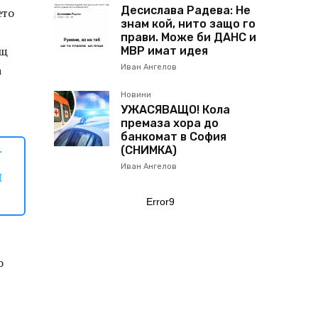
Десислава Радева: Не
ето
знам кой, нито защо го
прави. Може би ДАНС и
ещ
МВР имат идея
а
Иван Ангелов
Новини
УЖАСЯВАЩО! Кола
премаза хора до
банкомат в София
-
(СНИМКА)
Иван Ангелов
и
Error9
о