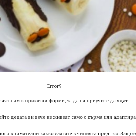
Error9
ията им в приказни форми, за да ги приучите да ядат
ойто децата ви вече не живеят само с кърма или адаптир
ного внимателни какво слагате в чинията пред тях. Защот