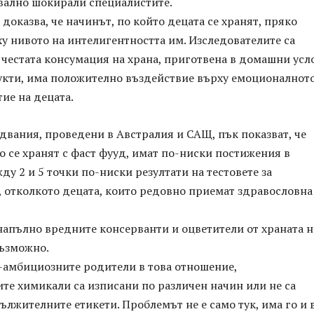
квално шокирали специалистите.
доказва, че начинът, по който децата се хранят, пряко
у нивото на интелигентността им. Изследователите са
 честата консумация на храна, приготвена в домашни усл
укти, има положително въздействие върху емоционалното
ие на децата.
двания, проведени в Австралия и САЩ, пък показват, че
о се хранят с фаст фууд, имат по-ниски постижения в
ду 2 и 5 точки по-ниски резултати на тестовете за
, отколкото децата, които редовно приемат здравословна
напълно вредните консерванти и оцветители от храната н
възможно.
й-амбициозните родители в това отношение,
те химикали са изписани по различен начин или не са
ължителните етикети. Проблемът не е само тук, има го и 