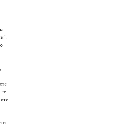
на
и“.
то
,
ете
 се
рите
и и