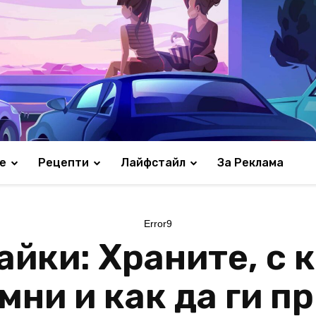
е
Рецепти
Лайфстайл
За Реклама
Error9
айки: Храните, с 
мни и как да ги п