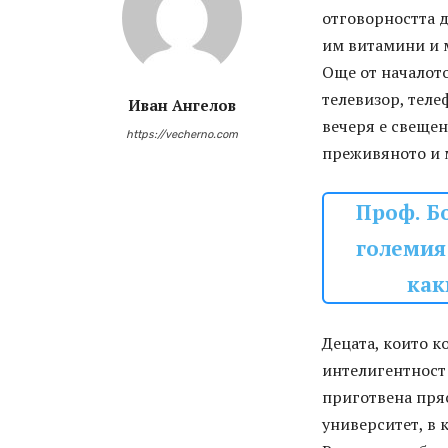
отговорността д
им витамини и 
Още от началото
телевизор, теле
Иван Ангелов
вечеря е свещен
https://vecherno.com
преживяното и 
Проф. Б
големия
как
Децата, които к
интелигентност 
приготвена пряс
университет, в к