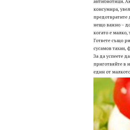
антибиотици. Ак
консумира, увел
предотвратите д
нещо важно – до
когато е малко,
Гответе също ри
сусамов тахан, 
За да успеете д
приготвяйте в и
един от малкото