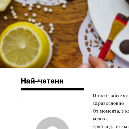
Най-четени
Приготвяйте яст
здравословно
От момента, в к
мляко,
трябва да сте м