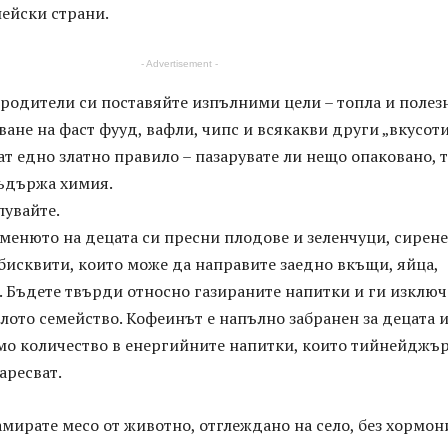
ейски страни.
- Advertisement -
родители си поставяйте изпълними цели – топла и полез
ване на фаст фууд, вафли, чипс и всякакви други „вкусоти
т едно златно правило – пазарувате ли нещо опаковано, 
съдържа химия.
пувайте.
менюто на децата си пресни плодове и зеленчуци, сирене
бисквити, които може да направите заедно вкъщи, яйца,
. Бъдете твърди относно газираните напитки и ги изключ
лото семейство. Кофеинът е напълно забранен за децата и
мо количество в енергийните напитки, които тийнейджъ
аресват.
мирате месо от животно, отглеждано на село, без хормон