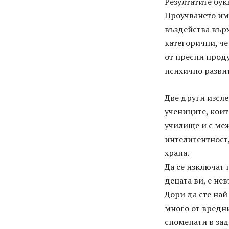
Резултатите бу
Проучването им 
въздейства върх
категорични, че
от пресни прод
психично развит
Две други изсле
учениците, коит
училище и с меж
интелигентност
храна.
Да се изключат 
децата ви, е не
Дори да сте на
много от вредни
споменати в зад