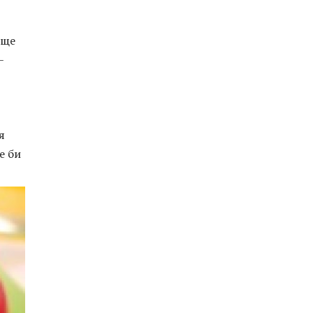
още
–
я
е би