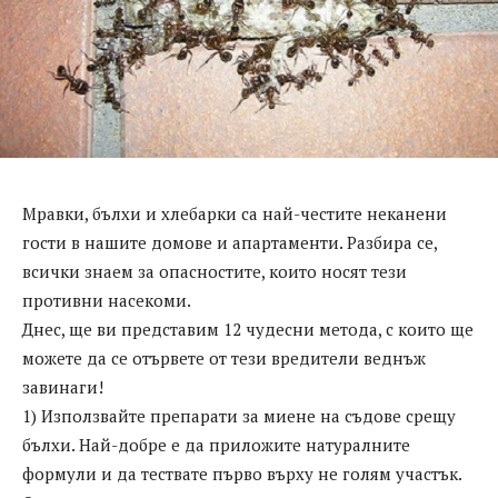
Мравки, бълхи и хлебарки са най-честите неканени
гости в нашите домове и апартаменти. Разбира се,
всички знаем за опасностите, които носят тези
противни насекоми.
Днес, ще ви представим 12 чудесни метода, с които ще
можете да се отървете от тези вредители веднъж
завинаги!
1) Използвайте препарати за миене на съдове срещу
бълхи. Най-добре е да приложите натуралните
формули и да тествате първо върху не голям участък.