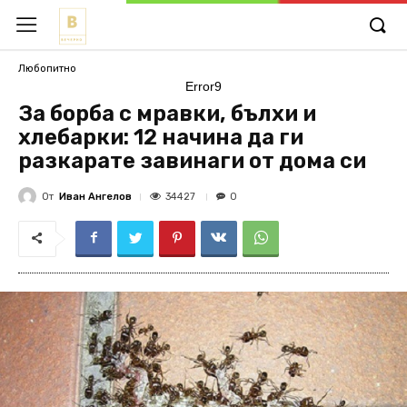
Любопитно
Error9
За борба с мравки, бълхи и
хлебарки: 12 начина да ги
разкарате завинаги от дома си
От
Иван Ангелов
34427
0