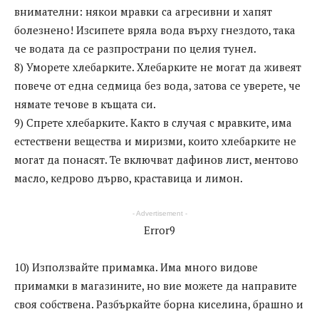
внимателни: някои мравки са агресивни и хапят
болезнено! Изсипете вряла вода върху гнездото, така
че водата да се разпространи по целия тунел.
8) Уморете хлебарките. Хлебарките не могат да живеят
повече от една седмица без вода, затова се уверете, че
нямате течове в къщата си.
9) Спрете хлебарките. Както в случая с мравките, има
естествени вещества и миризми, които хлебарките не
могат да понасят. Те включват дафинов лист, ментово
масло, кедрово дърво, краставица и лимон.
- Advertisement -
Error9
10) Използвайте примамка. Има много видове
примамки в магазините, но вие можете да направите
своя собствена. Разбъркайте борна киселина, брашно и