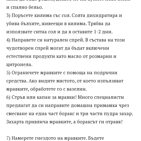
и спално бельо.
3) Поръсете килима със сол. Солта дихидратира и
убива бълхите, живеещи в килима. Трябва да
използвате ситна сол и да я оставите 1-2 дни.
4) Направете си натурален спрей. В състава на този
чудотворен спрей могат да бъдат включени
естествени продукти като масло от розмарин и
цитронела.
5) Ограничете мравките с помоща на подръчни
средства. Ако видите мястото, от което изпълзяват
мравките, обработете го с вазелин.
6) Стръв или капан за мравки! Много специалисти
предлагат да си направите домашна примамка чрез
смесване на една част боракс и три части пудра захар.
Захарта привлича мравките, а бораксът ги отравя!
7) Намерете гнездото на мравките. Бъдете