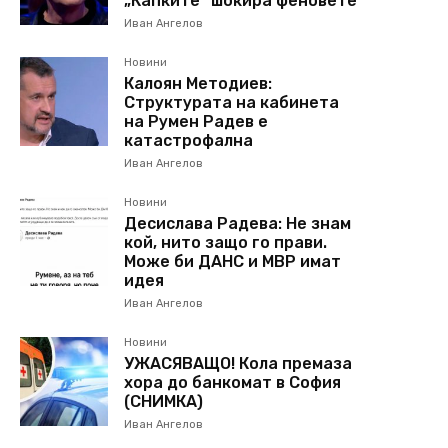
„Капките“ шокира феновете
Иван Ангелов
Новини
Калоян Методиев:
Структурата на кабинета
на Румен Радев е
катастрофална
Иван Ангелов
Новини
Десислава Радева: Не знам
кой, нито защо го прави.
Може би ДАНС и МВР имат
идея
Иван Ангелов
Новини
УЖАСЯВАЩО! Кола премаза
хора до банкомат в София
(СНИМКА)
Иван Ангелов