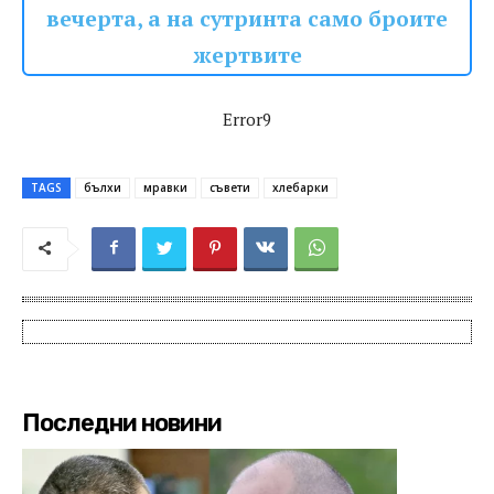
вечерта, а на сутринта само броите
жертвите
Error9
TAGS
бълхи
мравки
съвети
хлебарки
Последни новини