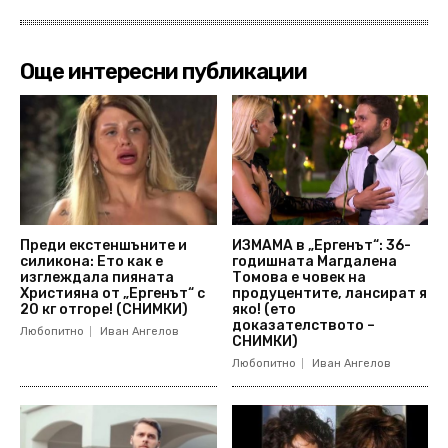
Още интересни публикации
Преди екстеншъните и
ИЗМАМА в „Ергенът“: 36-
силикона: Ето как е
годишната Магдалена
изглеждала пияната
Томова е човек на
Християна от „Ергенът“ с
продуцентите, лансират я
20 кг отгоре! (СНИМКИ)
яко! (ето
доказателството –
Любопитно
Иван Ангелов
СНИМКИ)
Любопитно
Иван Ангелов