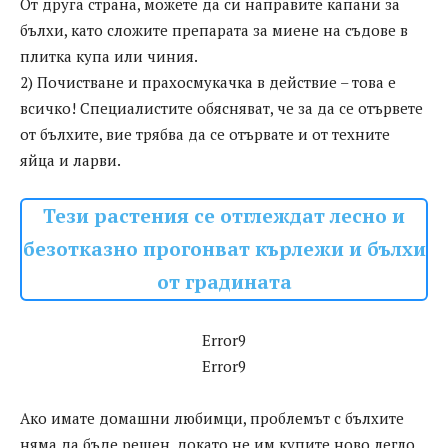
От друга страна, можете да си направите капани за
бълхи, като сложите препарата за миене на съдове в
плитка купа или чиния.
2) Почистване и прахосмукачка в действие – това е
всичко! Специалистите обясняват, че за да се отървете
от бълхите, вие трябва да се отървате и от техните
яйца и ларви.
Тези растения се отглеждат лесно и
безотказно прогонват кърлежи и бълхи
от градината
Error9
Error9
Ако имате домашни любимци, проблемът с бълхите
няма да бъде решен, докато не им купите ново легло