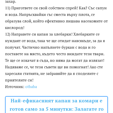
захар.
11) Пригответе си свой собствен спрей! Как? Със сапун
и вода. Напръсквайки със сместа върху плота, се
образува слой, който ефективно лишава насекомите от
кислород!
12) Направете си капан за хлебарки! Хлебарките се
нуждаят от вода, така че ще отидат навсякъде, за да я
получат. Частично напълнете буркан с вода и го
поставете на място, където често виждате тези твари.
Те ще се изкачат в съда, но няма да могат да излязат!
Надяваме се, че тези съвети ще ви помогнат! Ако сте
харесали статията, не забравяйте да я споделите с
приятелите си!
Източник:
otbaba
Най-ефикасният капан за комари е
готов само за 5 минутки: Залагате го