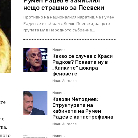
Румен Радев е замислил
нещо страшно за Пеевски
Противно на националния наратив, че Румен
Радев се е събрал с Делян Пеевски, защото
групата му в Народното събрание...
Новини
Какво се случва с Краси
Радков? Появата му в
„Капките“ шокира
феновете
Иван Ангелов
Новини
Калоян Методиев:
ите
Структурата на
кабинета на Румен
Радев е катастрофална
 е
Иван Ангелов
ка.
много
Новини