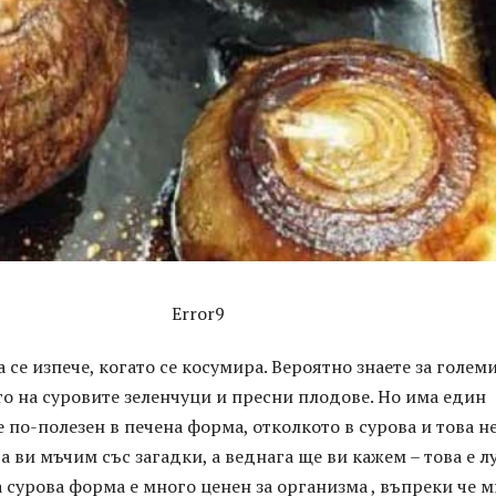
Error9
а се изпече, когато се косумира. Вероятно знаете за голем
то на суровите зеленчуци и пресни плодове. Но има един
е по-полезен в печена форма, отколкото в сурова и това не
а ви мъчим със загадки, а веднага ще ви кажем – това е лу
а сурова форма е много ценен за организма , въпреки че 