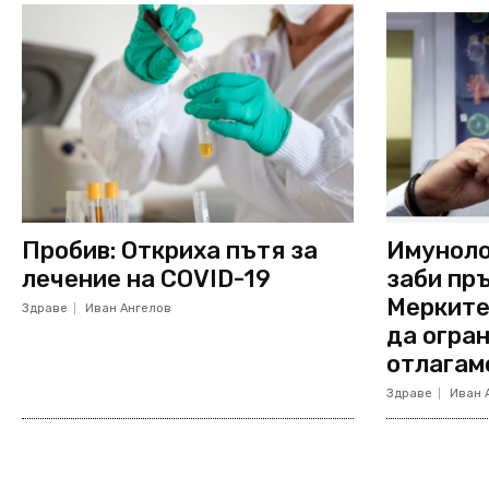
Пробив: Откриха пътя за
Имуноло
лечение на COVID-19
заби пръ
Мерките
Здраве
Иван Ангелов
да огран
отлагам
Здраве
Иван 