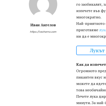
го заобикалят, 
изпечете във фу
многократно.
Най-приятното е
Иван Ангелов
приготвяме
лук
https://vecherno.com
ни да е многокр
Лукът
Как да изпечет
Огромното преди
пикантен вкус и 
можете да ядете
това необичайно
Печете лука дир
минути. За най-