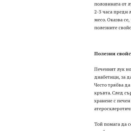
половината от л
2-3 часа преди 
месо. Оказва се
полезните свойс
Полезни свойс
Печеният лук но
диабетици, за 
Често трябва да
кръвта. След съ
хранене с печен
атеросклеротич
Той помага да с