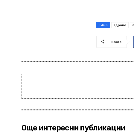
TAGS
здраве
Share
Още интересни публикации