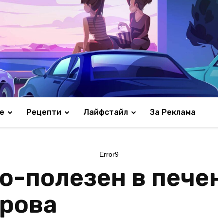
е
Рецепти
Лайфстайл
За Реклама
Error9
по-полезен в пече
урова