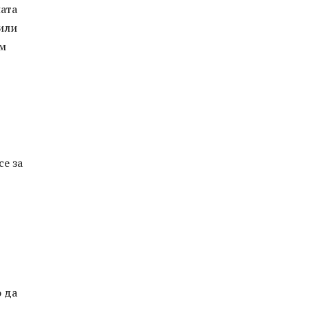
ната
 или
ъм
е за
о да