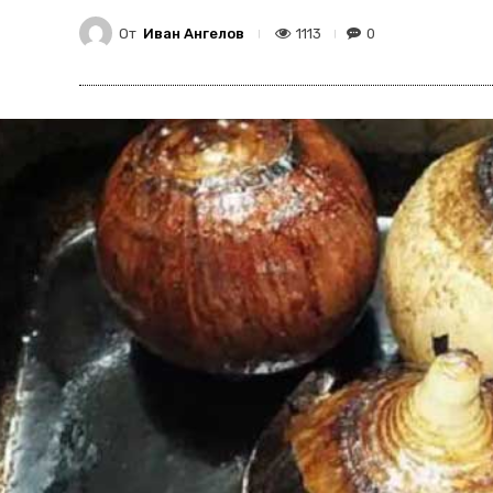
От
Иван Ангелов
1113
0