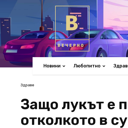
Новини
Любопитно
Здрав
Здраве
Защо лукът е 
отколкото в с