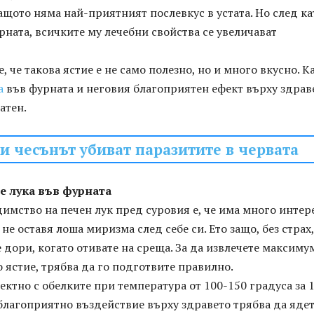
защото няма най-приятният послевкус в устата. Но след ка
рната, всичките му лечебни свойства се увеличават
, че такова ястие е не само полезно, но и много вкусно. К
а
във фурната и неговия благоприятен ефект върху здрав
атен.
 и чесънът убиват паразитите в червата
е лука във фурната
мство на печен лук пред суровия е, че има много интер
не оставя лоша миризма след себе си. Ето защо, без страх,
 дори, когато отивате на среща. За да извлечете максиму
 ястие, трябва да го подготвите правилно.
ектно с обелките при температура от 100-150 градуса за 
благоприятно въздействие върху здравето трябва да яде