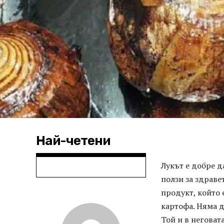
Най-четени
Лукът е добре д
ползи за здраве
продукт, който 
картофа. Няма д
Той и в неговат