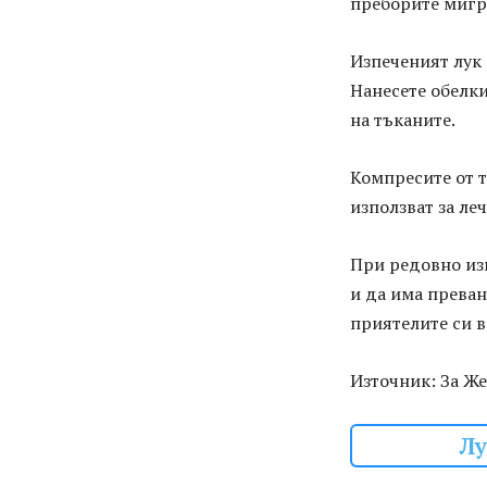
преборите мигр
Изпеченият лук 
Нанесете обелки
на тъканите.
Компресите от т
използват за ле
При редовно из
и да има преван
приятелите си 
Източник: За Ж
Лу