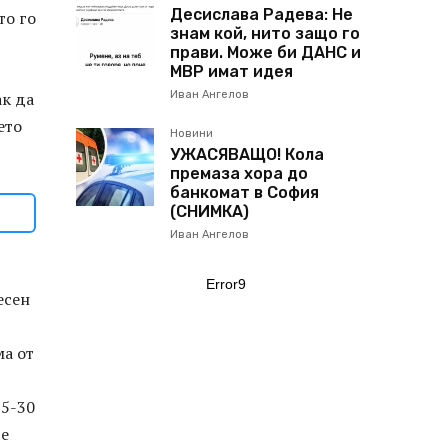
Десислава Радева: Не
то го
знам кой, нито защо го
прави. Може би ДАНС и
МВР имат идея
ак да
Иван Ангелов
ето
Новини
УЖАСЯВАЩО! Кола
премаза хора до
банкомат в София
(СНИМКА)
Иван Ангелов
Error9
есен
ма от
15-30
те