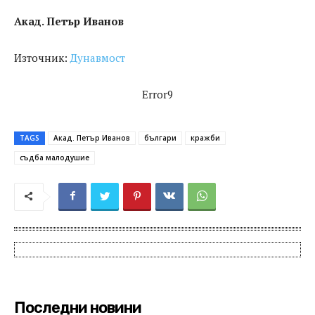
Акад. Петър Иванов
Източник:
Дунавмост
Error9
TAGS
Акад. Петър Иванов
българи
кражби
съдба малодушие
Последни новини