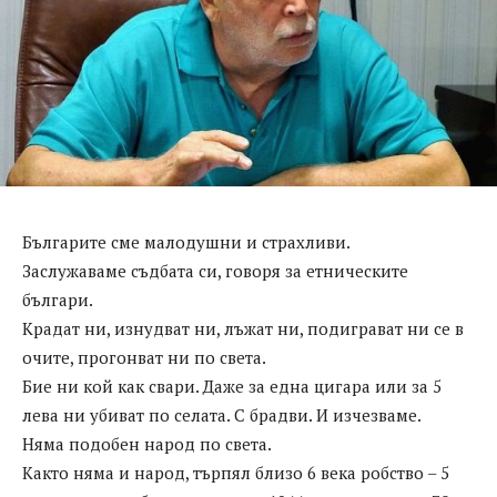
Българите сме малодушни и страхливи.
Заслужаваме съдбата си, говоря за етническите
българи.
Крадат ни, изнудват ни, лъжат ни, подиграват ни се в
очите, прогонват ни по света.
Бие ни кой как свари. Даже за една цигара или за 5
лева ни убиват по селата. С брадви. И изчезваме.
Няма подобен народ по света.
Както няма и народ, търпял близо 6 века робство – 5