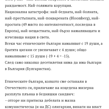
раждаемост. Най-голямата корупция.
Национална катастрофа: най-бедната, най-болната,
най-престъпната, най-покварената (Bloomberg), най-
простата (49 място по интелигентност, последна в
Европа), най-нещастната, най-бързо намаляващата и
изчезваща нация в света.
Всеки час етническите българи намаляват с 19 души, а
братята цигани се увеличават с 4 души; общо
намаляваме с 15 души (-19 + 4 = -15).
След само няколко десетилетия няма да има българи
в България (Булгаристан).
Етническите българи, колкото сме останали в
Отечеството си, приличаме на изцедена мизерна
разплута плънка в бедняшки сандвич:
– отгоре ни притиска дебелата и мазна
комунистическа (и на ДС) олигархия, винаги на власт