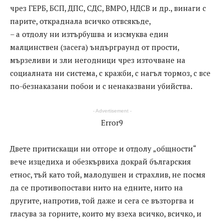
чрез ГЕРБ, БСП, ДПС, СДС, ВМРО, НДСВ и др., винаги с
парите, откраднала всичко отвсякъде,
– а отдолу ни изтърбушва и изсмуква един
малцинствен (засега) ъндърграунд от прости,
мързеливи и зли негодници чрез източване на
социалната ни система, с кражби, с нагъл тормоз, с все
по-безнаказани побои и с ненаказвани убийства.
- Advertisement -
Error9
Двете притискащи ни отгоре и отдолу „общности“
вече изцедиха и обезкървиха докрай българския
етнос, тъй като той, малодушен и страхлив, не посмя
да се противопостави нито на едните, нито на
другите, напротив, той даже и сега се възторгва и
гласува за горните, които му взеха всичко, всичко, и