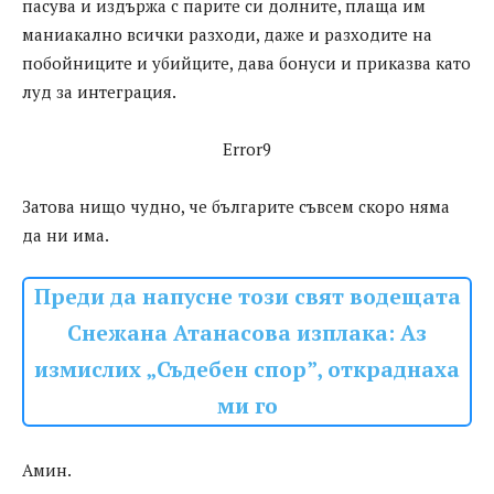
пасува и издържа с парите си долните, плаща им
маниакално всички разходи, даже и разходите на
побойниците и убийците, дава бонуси и приказва като
луд за интеграция.
Error9
Затова нищо чудно, че българите съвсем скоро няма
да ни има.
Преди да напусне този свят водещата
Снежана Атанасова изплака: Аз
измислих „Съдебен спор”, откраднаха
ми го
Амин.