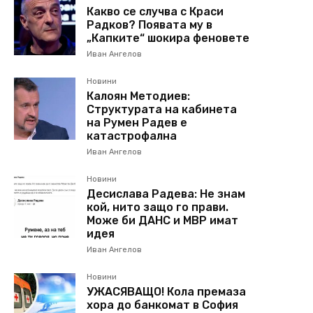
Какво се случва с Краси
Радков? Появата му в
„Капките“ шокира феновете
Иван Ангелов
Новини
Калоян Методиев:
Структурата на кабинета
на Румен Радев е
катастрофална
Иван Ангелов
Новини
Десислава Радева: Не знам
кой, нито защо го прави.
Може би ДАНС и МВР имат
идея
Иван Ангелов
Новини
УЖАСЯВАЩО! Кола премаза
хора до банкомат в София