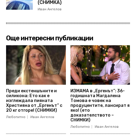
(СНИМКА)
Иван Ангелов
Още интересни публикации
Преди екстеншъните и
ИЗМАМА в „Ергенът“: 36-
силикона: Ето как е
годишната Магдалена
изглеждала пияната
Томова е човек на
Християна от „Ергенът“ с
продуцентите, лансират я
20 кг отгоре! (СНИМКИ)
яко! (ето
доказателството –
Любопитно
Иван Ангелов
СНИМКИ)
Любопитно
Иван Ангелов