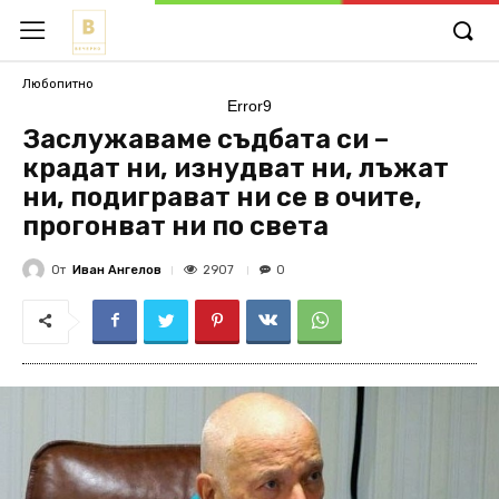
Любопитно
Error9
Заслужаваме съдбата си –
крадат ни, изнудват ни, лъжат
ни, подиграват ни се в очите,
прогонват ни по света
От
Иван Ангелов
2907
0