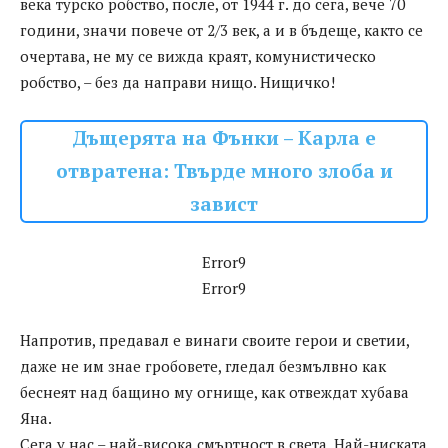
века турско робство, после, от 1944 г. до сега, вече 70
години, значи повече от 2/3 век, а и в бъдеще, както се
очертава, не му се вижда краят, комунистическо
робство, – без да направи нищо. Нищичко!
Дъщерята на Фънки – Карла е
отвратена: Твърде много злоба и
завист
Error9
Error9
Напротив, предавал е винаги своите герои и светии,
даже не им знае гробовете, гледал безмълвно как
беснеят над бащино му огнище, как отвеждат хубава
Яна.
Сега у нас – най-висока смъртност в света. Най-ниската