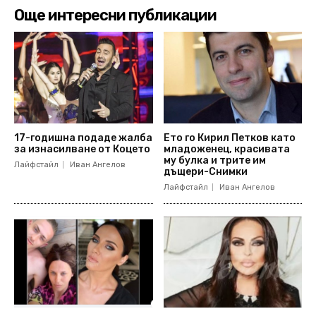
Още интересни публикации
17-годишна подаде жалба
Ето го Кирил Петков като
за изнасилване от Коцето
младоженец, красивата
му булка и трите им
Лайфстайл
Иван Ангелов
дъщери-Снимки
Лайфстайл
Иван Ангелов