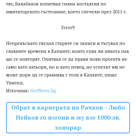
тях, Балабанов изпитвал силна носталгия по
имитаторското състезание, което спечели през 2015 г.
Error9
Непрекъснато гледал старите си записи и тъгувал по
славните времена в Капките, които едва ли някога пак
ще се повторят. Опитвал се да прави нови проекти не
само като актьори, но и като певец, но успехът им не
може дори да се сравнява с този в Капките, пише
Уикенд.
Източник:
HotNews.bg
Обрат в кариерата на Рачков – Любо
Нейков го изгони и му взе 1000 лв.
хонорар