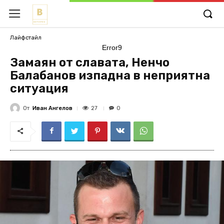
Лайфстайл
Error9
Замаян от славата, Ненчо
Балабанов изпадна в неприятна
ситуация
От
Иван Ангелов
27
0