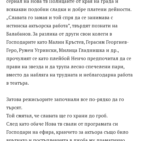
сериал на Нова тв Полицаите от края на града и
всякакви подобни сладки и добре платени дейности.
„Славата го замая и той спря да се занимава с
истинска актьорска работа”, твърдят познати на
Балабанов. За разлика от други свои колеги в
Господарите като Малин Кръстев, Герасим Георгиев-
Геро, Румен Угрински, Милица Гладнишка и др.,
прочулият се като плейбой Ненчо предпочитал да се
прави на звезда и да трупа лесно спечелени пари,
вместо да набляга на трудната и неблагодарна работа
в театъра.
Затова режисьорите започнали все по-рядко да го
търсят.
Той смятал, че славата ще го храни до гроб.
След като обаче Нова тв свали от програмата си
Господари на ефира, кранчето за актьора също било
врътнато и постъпленията в джоба му драматично