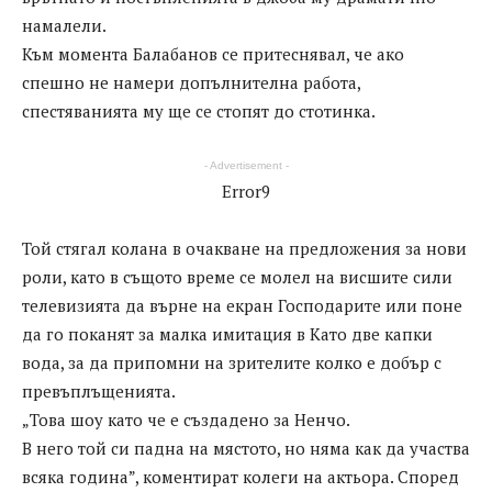
намалели.
Към момента Балабанов се притеснявал, че ако
спешно не намери допълнителна работа,
спестяванията му ще се стопят до стотинка.
- Advertisement -
Error9
Той стягал колана в очакване на предложения за нови
роли, като в същото време се молел на висшите сили
телевизията да върне на екран Господарите или поне
да го поканят за малка имитация в Като две капки
вода, за да припомни на зрителите колко е добър с
превъплъщенията.
„Това шоу като че е създадено за Ненчо.
В него той си падна на мястото, но няма как да участва
всяка година”, коментират колеги на актьора. Според