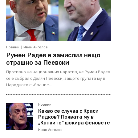
Новини
Иван Ангелов
Румен Радев е замислил нещо
страшно за Пеевски
Противно на националния наратив, че Румен Радев
се е събрал с Делян Пеевски, защото групата му в
Народното събрание...
Новини
Какво се случва с Краси
Радков? Появата му в
„Капките“ шокира феновете
Иван Ангелов