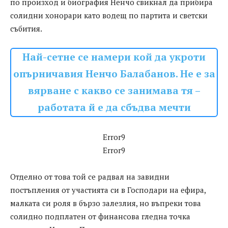
по произход и биография Ненчо свикнал да прибира
солидни хонорари като водещ по партита и светски
събития.
Най-сетне се намери кой да укроти
опърничавия Ненчо Балабанов. Не е за
вярване с какво се занимава тя –
работата й е да сбъдва мечти
Error9
Error9
Отделно от това той се радвал на завидни
постъпления от участията си в Господари на ефира,
малката си роля в бързо залезлия, но въпреки това
солидно подплатен от финансова гледна точка