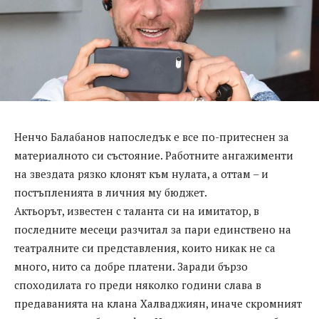
Ненчо Балабанов напоследък е все по-притеснен за
материалното си състояние. Работните ангажименти
на звездата рязко клонят към нулата, а оттам – и
постъпленията в личния му бюджет.
Актьорът, известен с таланта си на имитатор, в
последните месеци разчитал за пари единствено на
театралните си представления, които никак не са
много, нито са добре платени. Заради бързо
споходилата го преди няколко години слава в
предаванията на клана Халваджиян, иначе скромният