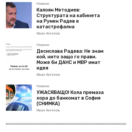
Новини
Калоян Методиев:
Структурата на кабинета
на Румен Радев е
катастрофална
Иван Ангелов
Новини
Десислава Радева: Не знам
кой, нито защо го прави.
Може би ДАНС и МВР имат
идея
Иван Ангелов
Новини
УЖАСЯВАЩО! Кола премаза
хора до банкомат в София
(СНИМКА)
Иван Ангелов