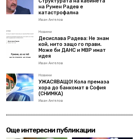
Структурата на кабинета
на Румен Радев е
катастрофална
Иван Ангелов
Новини
Десислава Радева: Не знам
кой, нито защо го прави.
Може би ДАНС и МВР имат
идея
Иван Ангелов
Новини
УЖАСЯВАЩО! Кола премаза
хора до банкомат в София
(СНИМКА)
Иван Ангелов
Още интересни публикации