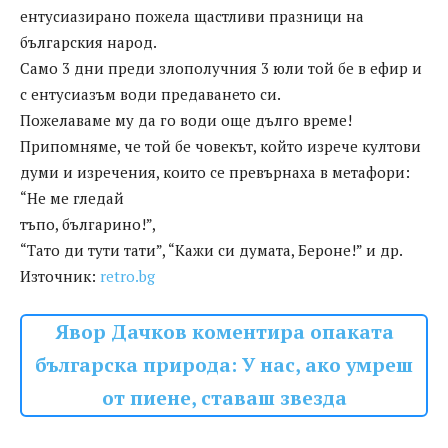
ентусиазирано пожела щастливи празници на
българския народ.
Само 3 дни преди злополучния 3 юли той бе в ефир и
с ентусиазъм води предаването си.
Пожелаваме му да го води още дълго време!
Припомняме, че той бе човекът, който изрече култови
думи и изречения, които се превърнаха в метафори:
“Не ме гледай
тъпо, българино!”,
“Тато ди тути тати”, “Кажи си думата, Бероне!” и др.
Източник:
retro.bg
Явор Дачков коментира опаката
българска природа: У нас, ако умреш
от пиене, ставаш звезда