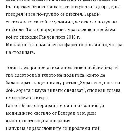
Българския бизнес блок не се почувствал добре, едва
говорел и все по-трудно се движел. Заради
състоянието си той се усъмнил, че отново получава
инфаркт. Това е поредният здравословен проблем,
който споходи Ганчев през 2018 г.
Миналото лято масивен инфаркт го повали в центъра
на столицата.
Тогава лекари поставиха иновативен пейсмейкър и
три електрода в тялото на политика, които да
балансират сърдечния му ритъм. „Здрав съм, нося на
бой. Хората с кауза винаги оцеляват“, сподели тогава
политикът с китара.
Ганчев беше опериран в столична болница, а
медицинско светило от Белград извърши
животоспасяващата операция.
Напук на здравословните си проблеми той