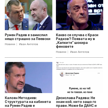
Румен Радев е замислил
Какво се случва с Краси
нещо страшно за Пеевски
Радков? Появата му в
„Капките“ шокира
Новини
Иван Ангелов
феновете
Новини
Иван Ангелов
Калоян Методиев:
Десислава Радева: Не
Структурата на кабинета
знам кой, нито защо го
на Румен Радев е
прави. Може би ДАНС и