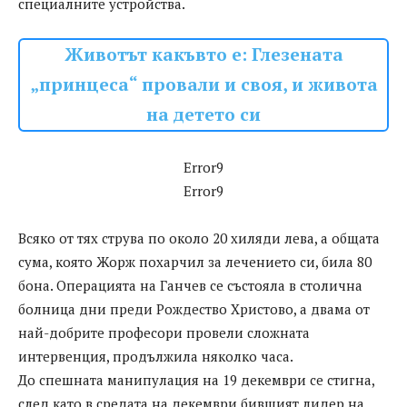
специалните устройства.
Животът какъвто е: Глезената
„принцеса“ провали и своя, и живота
на детето си
Error9
Error9
Всяко от тях струва по около 20 хиляди лева, а общата
сума, която Жорж похарчил за лечението си, била 80
бона. Операцията на Ганчев се състояла в столична
болница дни преди Рождество Христово, а двама от
най-добрите професори провели сложната
интервенция, продължила няколко часа.
До спешната манипулация на 19 декември се стигна,
след като в средата на декември бившият лидер на