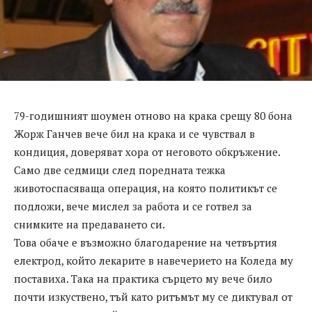
79-годишният шоумен отново на крака срещу 80 бона
Жорж Ганчев вече бил на крака и се чувствал в
кондиция, доверяват хора от неговото обкръжение.
Само две седмици след поредната тежка
животоспасяваща операция, на която политикът се
подложи, вече мислел за работа и се готвел за
снимките на предаването си.
Това обаче е възможно благодарение на четвъртия
електрод, който лекарите в навечерието на Коледа му
поставиха. Така на практика сърцето му вече било
почти изкуствено, тъй като ритъмът му се диктувал от