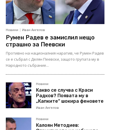
Новини
Иван Ангелов
Румен Радев е замислил нещо
страшно за Пеевски
Противно на националния наратив, че Румен Радев
се е събрал с Делян Пеевски, защото групата му в
Народното събрание...
Новини
Какво се случва с Краси
Радков? Появата му в
„Капките“ шокира феновете
Иван Ангелов
Новини
Калоян Методиев: