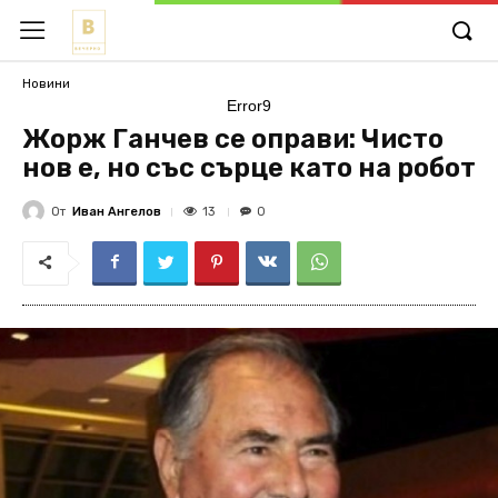
Новини
Error9
Жорж Ганчев се оправи: Чисто
нов е, но със сърце като на робот
От
Иван Ангелов
13
0